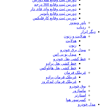
دوربین ثبت وقایع 360 درجه
دوربین ثبت وقایع وای فای دار
دوربین ثبت وقایع پایونیر
دوربین ثبت وقایع کارفلیکس
پاور ویندوز
ردیاب
دیگر ابزار
هدلایت و زنون
هدلایت
زنون
مبدل برق خودرو
مبدل یو پی اس
خط کشی بغل خودرو
خط کشی بغل پرادو
خط کشی بغل هایلوکس
غربیلک فرمان
غربیلک فرمان پرادو
غربیلک فرمان لندکروز
بوق خودرو
ماساژور
استارتر
کمپرسور هوا
مدل خودرو