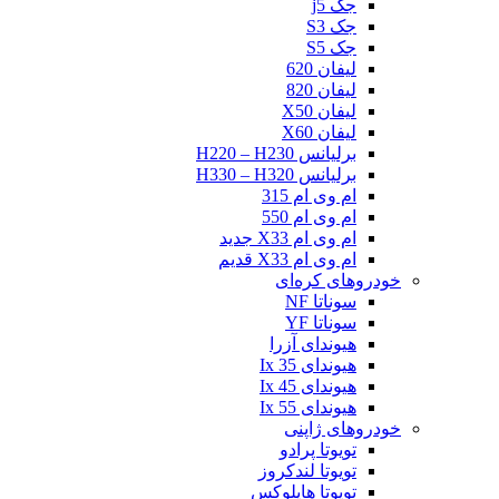
جک j5
جک S3
جک S5
لیفان 620
لیفان 820
لیفان X50
لیفان X60
برلیانس H220 – H230
برلیانس H330 – H320
ام وی ام 315
ام وی ام 550
ام وی ام X33 جدید
ام وی ام X33 قدیم
خودروهای کره‌ای
سوناتا NF
سوناتا YF
هیوندای آزرا
هیوندای Ix 35
هیوندای Ix 45
هیوندای Ix 55
خودروهای ژاپنی
تویوتا پرادو
تویوتا لندکروز
تویوتا هایلوکس