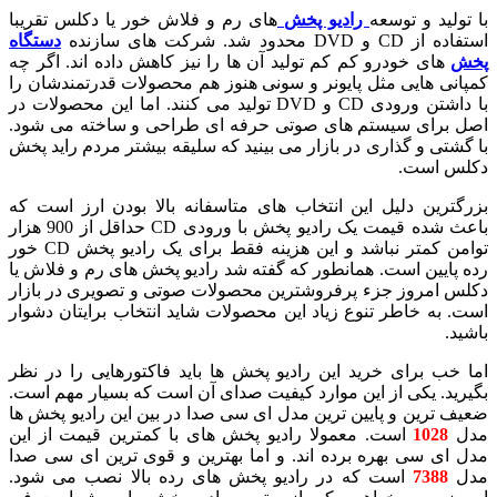
با تولید و توسعه
رادیو پخش
های رم و فلاش خور یا دکلس تقریبا
استفاده از CD و DVD محدود شد. شرکت های سازنده
دستگاه
پخش
های خودرو کم کم تولید آن ها را نیز کاهش داده اند. اگر چه
کمپانی هایی مثل پایونر و سونی هنوز هم محصولات قدرتمندشان را
با داشتن ورودی CD و DVD تولید می کنند. اما این محصولات در
اصل برای سیستم های صوتی حرفه ای طراحی و ساخته می شود.
با گشتی و گذاری در بازار می بینید که سلیقه بیشتر مردم راید پخش
دکلس است.
بزرگترین دلیل این انتخاب های متاسفانه بالا بودن ارز است که
باعث شده قیمت یک رادیو پخش با ورودی CD حداقل از 900 هزار
توامن کمتر نباشد و این هزینه فقط برای یک رادیو پخش CD خور
رده پایین است. همانطور که گفته شد رادیو پخش های رم و فلاش یا
دکلس امروز جزء پرفروشترین محصولات صوتی و تصویری در بازار
است. به خاطر تنوع زیاد این محصولات شاید انتخاب برایتان دشوار
باشید.
اما خب برای خرید این رادیو پخش ها باید فاکتورهایی را در نظر
بگیرید. یکی از این موارد کیفیت صدای آن است که بسیار مهم است.
ضعیف ترین و پایین ترین مدل ای سی صدا در بین این رادیو پخش ها
مدل
1028
است. معمولا رادیو پخش های با کمترین قیمت از این
مدل ای سی بهره برده اند. و اما بهترین و قوی ترین ای سی صدا
مدل
7388
است که در رادیو پخش های رده بالا نصب می شود.