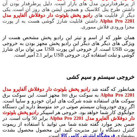
از پرطرفدارترین مدل های بازار است. دلیل پرطرفدار بودن آن
داشتن طرح پنل کلاسیک و همچنین آپشن های روز آن است. یکی
دیگر از قابلیت های
رادیو پخش بلوتوث دار دوفلاش آلفاپرو مدل
2201 Alpha Pro
داشتن قابلیت شارژ گوشی هست به از پورت
مجزا ورودی فلاش مموری.
همان طور که از اسم و تیتر این رادیو پخش مشخص هست از
ویژگی های دیگر های دیگر این رادیو پخش مجهز بودن به خروجی
پورت USB است. از خروجی این پورت USB می توان برای شارژ
گوشی و تبلت استفاده کرد. خروجی USB برابر 2.1 آمپر است.
خروجی سیستم و سیم کشی
همانطور که گفته شد
رادیو پخش بلوتوث دار دوفلاش آلفاپرو مدل
2201 Alpha Pro
به سوکت برق iso مجهز است. این سوکت برق
سوکت های استفاده شده شرکت های ایران خودرو و سایپا است.
اگر روی خودرویتان سیستم صوتی در حد متوسط دارید این دستگاه
جوابگوی کار شما خواهد بود. خروجی هر اسپیکر
رادیو پخش بلوتوث
دار دوفلاش آلفاپرو مدل 2201 Alpha Pro
برابر 50 وات است. در
ضمن بجز موارد گفته شده شما می توانید با استفاده از ریموت
کنترل دستگاه را نیز مدیریت کنید. این محصول محصول بشدت
پیشنهادی
فروشگاه اینترنتی کامی کالا
است.