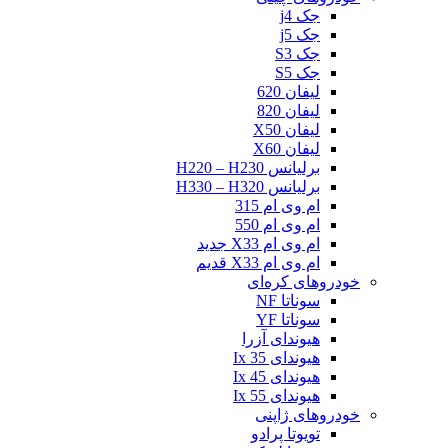
جک j4
جک j5
جک S3
جک S5
لیفان 620
لیفان 820
لیفان X50
لیفان X60
برلیانس H220 – H230
برلیانس H330 – H320
ام وی ام 315
ام وی ام 550
ام وی ام X33 جدید
ام وی ام X33 قدیم
خودروهای کره‌ای
سوناتا NF
سوناتا YF
هیوندای آزرا
هیوندای Ix 35
هیوندای Ix 45
هیوندای Ix 55
خودروهای ژاپنی
تویوتا پرادو