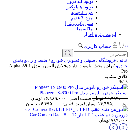
تویوتا لندکروز
تویوتا هایلوکس
مزدا 3 جدید
مزدا 3 قدیم
سوزوکی ویتارا
ماکسیما
آپدیت و نرم افزار
0
حساب کاربری
خانه
/
فروشگاه
/
صوتی و تصویری خودرو
/
ضبط و رادیو پخش
خودرو
/ رادیو پخش بلوتوث دار دوفلاش آلفاپرو مدل 2201 Alpha
Pro
کالای مشابه
%15
اسپیکر خودرو پایونیر مدل Pioneer TS-6900 Pro
۱۶,۹۸۹,۰۰۰
تومان
قیمت اصلی: ۱۶,۹۸۹,۰۰۰ تومان
بود.
۱۴,۴۹۵,۰۰۰
تومان
قیمت فعلی: ۱۴,۴۹۵,۰۰۰ تومان.
دوربین دنده عقب LED دار Car Camera Back 8 LED
۷۸۹,۰۰۰
تومان