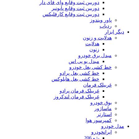
دوربین ثبت وقایع وای فای دار
دوربین ثبت وقایع پایونیر
دوربین ثبت وقایع کارفلیکس
پاور ویندوز
ردیاب
دیگر ابزار
هدلایت و زنون
هدلایت
زنون
مبدل برق خودرو
مبدل یو پی اس
خط کشی بغل خودرو
خط کشی بغل پرادو
خط کشی بغل هایلوکس
غربیلک فرمان
غربیلک فرمان پرادو
غربیلک فرمان لندکروز
بوق خودرو
ماساژور
استارتر
کمپرسور هوا
مدل خودرو
ایرانخودرو
پژو 206