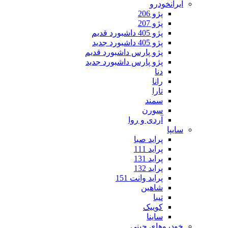
ایرانخودرو
پژو 206
پژو 207
پژو 405 داشبورد قدیم
پژو 405 داشبورد جدید
پژو پارس داشبورد قدیم
پژو پارس داشبورد جدید
دنا
رانا
تارا
سمند
سورن
آردی و روا
سایپا
پراید صبا
پراید 111
پراید 131
پراید 132
پراید وانت 151
شاهین
تیبا
کوییک
ساینا
خودروهای چینی