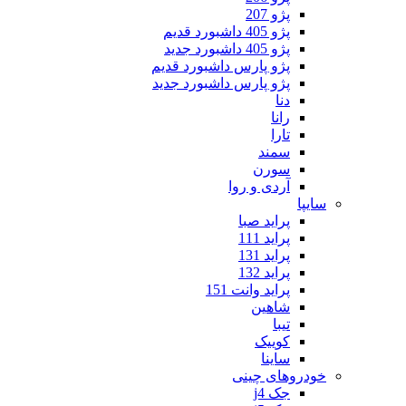
پژو 207
پژو 405 داشبورد قدیم
پژو 405 داشبورد جدید
پژو پارس داشبورد قدیم
پژو پارس داشبورد جدید
دنا
رانا
تارا
سمند
سورن
آردی و روا
سایپا
پراید صبا
پراید 111
پراید 131
پراید 132
پراید وانت 151
شاهین
تیبا
کوییک
ساینا
خودروهای چینی
جک j4