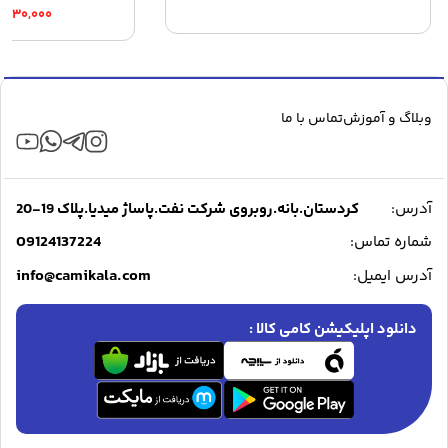
Price
۶,۲۳۰,۰۰۰
range:
through
۲۶,۲۳۰,۰۰۰ توم
وبلاگ و آموزش
تماس با ما
آدرس:
کردستان.بانه.روبروی شرکت نفت.پاساژ میدیا.پلاک 19-20
09124137224
شماره تماس:
info@camikala.com
آدرس ایمیل:
دانلود اپلیکیشن کامی کالا :