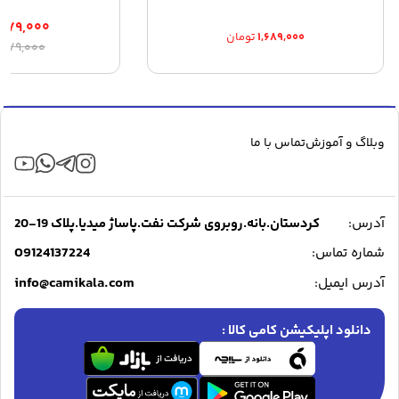
۹۷۹,۰۰۰
۱,۶۸۹,۰۰۰
تومان
ق
ق
,۴۷۹,۰۰۰
ا
ف
۰
ب
وبلاگ و آموزش
تماس با ما
آدرس:
کردستان.بانه.روبروی شرکت نفت.پاساژ میدیا.پلاک 19-20
09124137224
شماره تماس:
info@camikala.com
آدرس ایمیل:
دانلود اپلیکیشن کامی کالا :