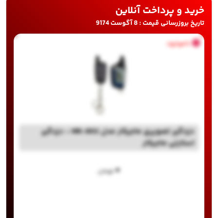
خرید و پرداخت آنلاین
تاریخ بروزرسانی قیمت : 8 آگوست 9174
ناموجود
دزدگیر تصویری ماجیکار مدل MR-802 - دزدگیر
استارتی ماجیکار
۰
تومان