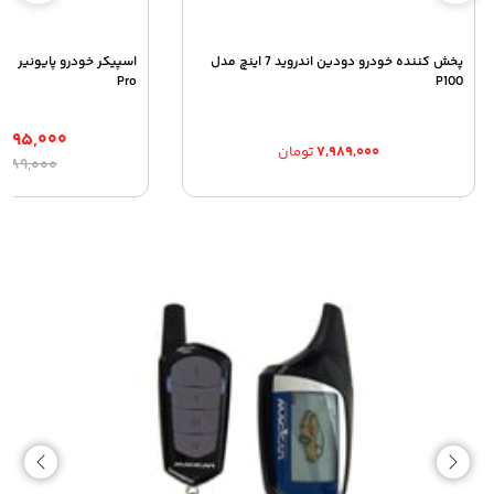
پخش کننده خودرو دودین اندروید 7 اینچ مدل
Pro
P100
,۴۹۵,۰۰۰
۷,۹۸۹,۰۰۰
تومان
ق
ق
۶,۹۸۹,۰۰۰
ا
ف
۰
ب