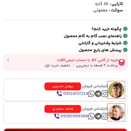
کارایی :
28 کاره
سوکت :
معمولی
چگونه خرید کنم؟
راهنمای نصب گام به گام محصول
شرایط پشتیبانی و گارانتی
پرسش های رایج محصول
کارشناس فروش:
بهمن حسینی
09124137224
کارشناس فروش:
محمد سعیدی
09185989388