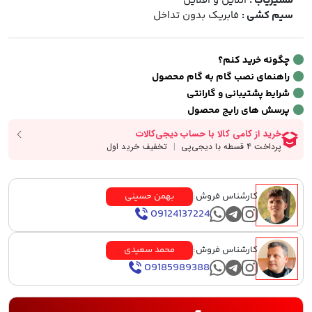
مسیریاب :
آنلاین و آفلاین
سیم کشی :
فابریک بدون تداخل
چگونه خرید کنم؟
راهنمای نصب گام به گام محصول
شرایط پشتیبانی و گارانتی
پرسش های رایج محصول
کارشناس فروش:
بهمن حسینی
09124137224
کارشناس فروش:
محمد سعیدی
09185989388