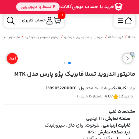
0
حساب کاربری
/
/
/
/
خانه
فروشگاه
صوتی و تصویری خودرو
لوازم تصویری خودرو
مانیتور اندر
%21
مانیتور اندروید تسلا فابریک پژو پارس مدل MTK
برند:
کارفلیکس
شناسه محصول:
1399052200001
4.07
16
دیدگاه
(امتیاز 15 خریدار)
مشخصات فنی
صفحه نمایش :
11 اینچی
قابلیت ارتباطی :
بلوتوث، وای فای، میرورلینک
دید صفحه نمایش :
IPS