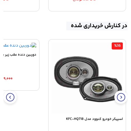
در کنارش خریداری شده
%16
دوربین دنده عقب زیر پلا
۶۴۹,۰۰۰
اسپیکر خودرو کنوود مدل KFC-HQ718