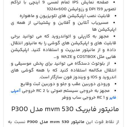
صفحه نمایش IPS تمام لمسی 9 اینچی با تراکم
تصویر 159 DPI و رزولیشن 600*1024
قابلیت نصب اپلیکیشن های تلویزیون و ماهواره
مسیریاب آنلاین و آفلاین و پشتیبانی از همه ی
اپلیکیشن ها
مجهز به کارپلی و اتواندروید که می توانید برخی
قابلیت های و اپلیکیشن های گوشی را به مانیتور انتقال
داده و از مانیتور مدیریت و استفاده کنید. اپلیکیشن
هایی مثل COSTBOX و WAZE و…
از بلوتوث دستگاه می توانید برای پخش موسیقی و
انتقال مکالمه استفاده کنید که با همه گوشی های
اندروید و IOS و ویندوز فون سازگار است.
ورودی دوربین عقب و جلو و دوربین ثبت وقایع
مجهز به خروجی سیستم صوتی با 2 RC خروجی
آمپلی
و 1 RC خروجی ساب ووفر
فایر
مانیتور فابریک mvm 530 مدل P300
از نقاط قوت این
مانیتور mvm 530
مدل P300
نسبت به