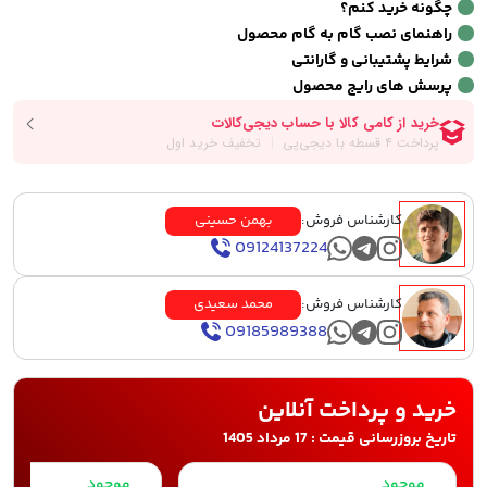
چگونه خرید کنم؟
راهنمای نصب گام به گام محصول
شرایط پشتیبانی و گارانتی
پرسش های رایج محصول
کارشناس فروش:
بهمن حسینی
09124137224
کارشناس فروش:
محمد سعیدی
09185989388
خرید و پرداخت آنلاین
تاریخ بروزرسانی قیمت : 17 مرداد 1405
موجود
موجود