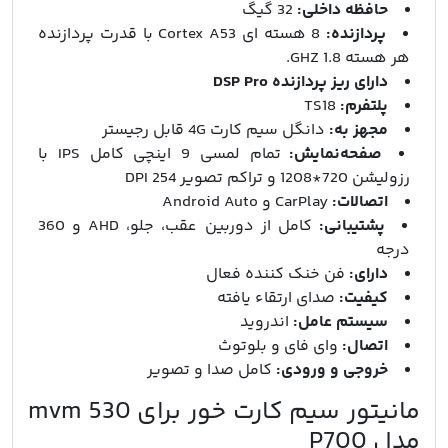
حافظه داخلی:
32 گیگ
پردازنده:
8 هسته ای Cortex A53 با قدرت پردازنده
هر هسته 1.8 GHZ.
دارای ریز پردازنده DSP Pro
پلتفرم:
TS18
مجهز به:
دانگل سیم کارت 4G قابل رجیستر
صفحه‌نمایش:
تمام لمسی 9 اینچی کامل IPS با
رزولیشن 720*1208 و تراکم تصویر 254 DPI
اتصالات:
CarPlay و Android Auto
پشتیبانی:
کامل از دوربین عقب، جلو، AHD و 360
درجه
دارای:
فن خنک‌ کننده فعال
کیفیت:
صدای ارتقاء یافته
سیستم‌ عامل:
اندروید
اتصال:
وای‌ فای و بلوتوث
خروجی و ورودی‌:
کامل صدا و تصویر
مانیتور سیم کارت خور برای mvm 530
مدل P700