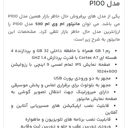
مدل P100
یکی از مدل های پرفروش حال حاظر بازار همین مدل P100
می باشد. می توان
مانیتور ام وی ام 530
مدل P100 را
ارزانترین مدل حال حاظر بازار تلقی کرد. مشخصات این
مانیتور به شرح زیر است:
رم 1 GB همراه با حافظه داخلی 32 GB و پردازنده 4
هسته ای Cortex A7 با قدرت پردازش 1.4 GHZ
صفحه نمایش IPS تمام لمسی 9 اینچی با رزولیشن
600*1024
مجهز به دو ورودی پورت USB
مجهز به بلوتوث برای برقراری تماس و پخش موسیقی
دارای میرورلینک جهت انتقال تصویر گوشی به
صفحه نمایش مانیتور
قابلیت نصب اپلیکیشن های مسیریابی آنلاین و
آفلاین
قابلیبت نصب برنامه های تلویزیون و ماهواره
ورودی دوربین عقب و جلو و دوربین ثبت وقایع