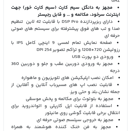
GHZ
مجهز به دانگل سیم کارت (سیم کارت خور) جهت
اینترنت سرخود، مکالمه و … و قابل رجیستر
دارای ربزپردازنده DSP Pro با قابلیت 42 لاین تنظیم
صدا و تب های فوق پیشترفته برای سیستم های صوتی
حرفه ای
صفحه نمایش تمام لمسی 9 اینچی کامل IPS با
رزولیشن 720*1208 و تراکم تصویر 254 DPI
ورودی دو پورت USB
مجهز به ورودی دوربین عقب و جلو و دوربین 360
درجه
امکان نصب اپلیکیشن های تلویزیون و ماهواره
قابلیت نصب اپ های مسیرباب آنلاین و آفلاین از
جمله نشان،بلد و حتی ویز.
مجهز به بلوتوث برای مکالمه و پخش موسقی
استفاده از قابلیت اپل کارپلی و اتواندروید برای
انتقال برخی قابلیت گوشی روی مانیتور
مجهز به خروجی سیتسم صوتی حرفه ای
مجهز به فن خنک کننده هوشمند به همراه