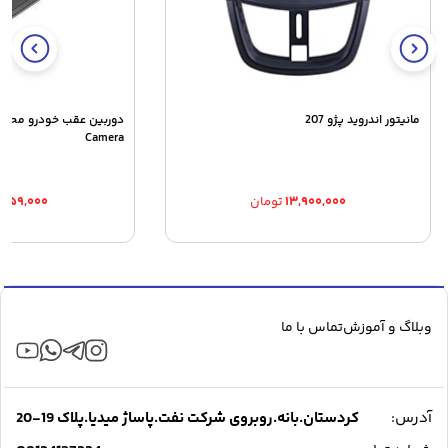
مانیتور اندروید پژو 207
Camera
۱۳,۹۰۰,۰۰۰
تومان
,۵۵۹,۰۰۰
وبلاگ و آموزش
تماس با ما
آدرس:
کردستان.بانه.روبروی شرکت نفت.پاساژ میدیا.پلاک 19-20