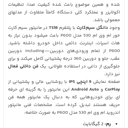
شده و همین موضوع باعث شده کیفیت صدا، تنظیمات
اکولایزر و عملکرد کلی دستگاه کاملاً متفاوت از مدلهای
معمولی باشد.
وجود
دانگل سیم‌کارت
با پلتفرم
TS18
در مانیتور سیم کارت
خور ام وی ام 530 مدل P600 باعث میشود بدون نیاز به
هات‌ اسپات، اینترنت دائمی داخل خودرو داشته باشید.
P600 از تمام ورودی‌های دوربین—including دوربین
عقب، جلو و دوربین 360 درجه پشتیبانی کامل میکند و برای
جلوگیری از داغی در استفاده طولانی، یک
فن داخلی فعال
نیز دارد.
صفحه‌ نمایش
9 اینچی IPS
با روشنایی عالی و پشتیبانی از
CarPlay
و
Android Auto
این مانیتور را به گزینه‌ ای حرفه‌
ای برای خودروهایی که به دنبال یک مانیتور همه‌ فن‌
حریف هستند تبدیل کرده است. مشخصات فنی مانیتور
اندروید ام وی ام 530 مدل P600 به صورت خلاصه:
رم:
2 گیگابایت