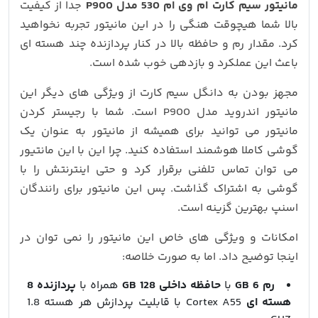
مانیتور سیم کارت ام وی ام 530 مدل P900
جدا از کیفیت
بالا شما هیچوقت هنگی را در این مانیتور تجربه نخواهید
کرد. مقدار رم و حافظه بالا در کنار پردازنده چند هسته ای
باعث این عملکرد و بازدهی خوب شده است.
مجهز بودن به دانگل سیم کارت از ویژگی های دیگر این
مانیتور اندروید مدل P900 است. شما با رجیستر کردن
مانیتور می توانید برای همیشه از مانیتور به عنوان یک
گوشی کاملا هوشمند استفاده کنید. چرا این با این مانتیور
می توان تماس تلفنی برقرار کرد و حتی اینترنتش را با
گوشی به اشتراک گذاشت. پس این مانیتور برای رانندگان
اسنپ بهترین گزینه است.
امکانات و ویژگی های خاص این مانیتور را نمی توان در
اینجا توضیح داد. اما به صورت خلاصه:
رم 6 GB
با
حافظه داخلی 128 GB
همراه با
پردازنده 8
هسته ای
Cortex A55 با قابلیت پردازش هر هسته 1.8