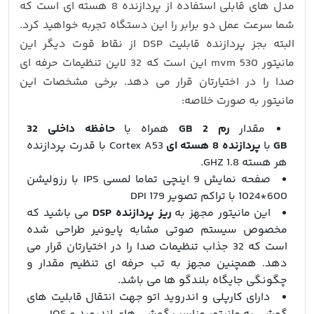
مدل های قابلی استفاده از پردازنده 8 هسته ای است که
شما سرعت عمل دو برابر را این دستگاه تجربه خواهید کرد.
البته بجز پردازنده قابلیت DSP از نقاط قوت دیگر این
مانیتور mvm 530 این است که 32 لاین تنظیمات حرفه ای
صدا را در اختیارتان قرار می دهد. برخی مشخصات این
مانیتور به صورت خلاصه:
مقدار
رم 2 GB
همراه با
حافظه داخلی 32
GB
با
پردازنده 8 هسته ای
Cortex A53 با قدرت پردازنده
هر هسته 1.8 GHZ.
صفحه نمایش 9 اینچی تماما لمسی IPS با رزولیشن
600*1024 با تراکم تصویر 179 DPI
این مانیتور مجهز به
ریز پردازنده DSP
می باشید که
مخصوص سیستم صوتی مشابه پایونیر طراحی شده
است که 32 جذاب تنظیمات صدا را در اختیارتان قرار می
دهد. همچنین مجهز به تب حرفه ای تنظیم مقدار و
چگونگی جایگاه بلندگو ها می باشد.
دارای کارپلی و اندروید اتو جهت انتقال قابلیت های