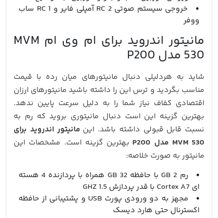
خروجی سیستم صوتی 2 RC آمپلی فایر و 1 RC ساب
ووفر
مانیتور اندروید برای ام وی ام MVM
530 مدل P200
شاید به هردلیلی دنبال مانیتورهای میان رده با قیمت
مناسب بگردید و ترس این را داشته باشید مانیتورهای ارزان
اقتصادی کفاف نیاز شما را به دلیل سرعت پایین ندهد.
بهترین گزینه این است دنبال مانیتوری بروید که رم به
نسبت قابل قبولی داشته باشد. این
مانیتور اندروید برای
MVM 530 مدل P200
بهترین گزینه است. مشخصات این
مانیتور به صورت خلاصه:
رم 2 GB با حافظه 32 GB همراه با پردازنده 4 هسته
ای Cortex A7 با قدر پردازش 1.5 GHZ
مجهز به دو ورودی پورت USB و پشتیبانی از حافظه
اکسترنال حتی هارد دیسک