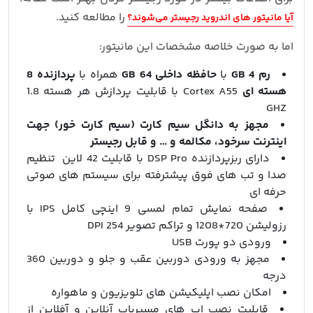
را مطالعه کنید.
آیا مانیتور های اندروید رجیستر می‌شوند؟
اما به صورت خلاصه مشخصات این مانیتور:
رم 4 GB
با
حافظه داخلی 64 GB
همراه با
پردازنده 8
هسته ای
Cortex A55 با قابلیت پردازش هر هسته 1.8
GHZ
مجهز به دانگل سیم کارت (سیم کارت خور) جهت
اینترنت سرخود، مکالمه و … و قابل رجیستر
دارای ربزپردازنده DSP Pro با قابلیت 42 لاین تنظیم
صدا و تب های فوق پیشترفته برای سیستم های صوتی
حرفه ای
صفحه نمایش تمام لمسی 9 اینچی کامل IPS با
رزولیشن 720*1208 و تراکم تصویر 254 DPI
ورودی دو پورت USB
مجهز به ورودی دوربین عقب و جلو و دوربین 360
درجه
امکان نصب اپلیکیشن های تلویزیون و ماهواره
قابلیت نصب اپ های مسیرباب آنلاین و آفلاین از