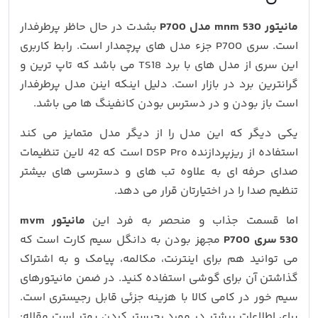
مانیتور mnm 530 مدل P700
بشدت در حال حاظر پرطرفدار
است. سری P700 جزء مدل های پرچمدار است. رابط کاربری
این سری از مدل های با برد TS18 می باشد که تاپ ترین و
گرانترین برد در بازار است. دلیل اینکه اینن مدل پرطرفدار
است باز بودن و در دسترس بودن کانفینگ ها می باشد.
یکی دیگر که این مدل را از دیگر مدل متمایز می کند
استفاده از ریزپردازنده DSP Pro است که 42 لاین تنظیمات
صدای حرفه ای به علاوه تب های و دسترسی های بیشتر
تنظیم صدا را در اختیارتان قرار می دهد.
اما قسمت جذاب و منحصر به فرد این
مانیتور mvm
530
سری P700
مجهز بودن به دانگل سیم کارت است که
می توانید هم برای اینترنت، مکالمه، پیامک و به اشتراک
گذاشتن آن برای گوشی استفاده کنید. در ضمن مانیتورهای
سیم خور در کامی کالا با هزینه جزئی قابل رجیستری است.
برای اطلاعات بیشتر در مورد رجیستر کردن بهتر است مقاله: