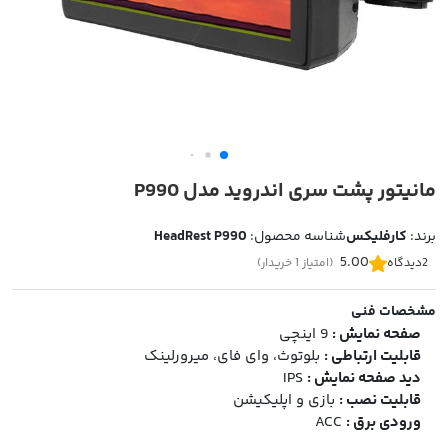
مانیتور پشت سری اندروید مدل P990
برند:
کارفلیکس
شناسه محصول:
HeadRest P990
5.00
2
دیدگاه
(امتیاز 1 خریدار)
مشخصات فنی
صفحه نمایش :
9 اینچی
قابلیت ارتباطی :
بلوتوث، وای فای، میرورلینک
دید صفحه نمایش :
IPS
قابلیت نصب :
بازی و اپلیکیشن
ورودی برق :
ACC