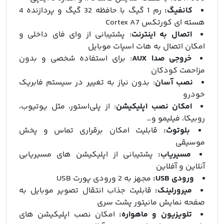
کانفیگ:
رم 1 گیگ با حافظه 32 گیگ و پردازنده 4
هسته ای کورتکس Cortex A7
اتصال به اینترنت
: پشتیبانی از وای‌ فای داخلی و
امکان اتصال به هات‌ اسپات موبایل
خروجی صدا AUX
: برای استفاده شخصی و بدون
مزاحمت کودکان
نصب آسان
: بدون نیاز به تغییر در سیستم فابریک
خودرو
امکان نصب اپلیکیشن
: از پلی‌استور، مثل یوتیوب،
روبیکا، فیلیمو و…
بلوتوث:
قابلیت امکان برقراری تماس و پخش
موسیقی
مسیریاب:
پشتیبانی از اپلیکیشن های مسیریابی
آنلاین و آفلاین
ورودی USB:
مجهز به 2 ورودی پورت USB
میرورلینک:
قابلیت جذاب انتقال تصویر موبایل به
صفحه نمایش مانیتور پشت سری
تلویزیون و ماهواره:
امکان نصب اپلیکیشن های