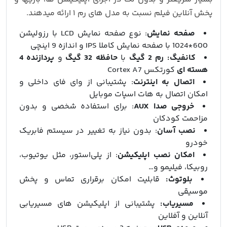
پخش آنلاین فیلم نسبت به مدل‌ های رم ۱ ارائه میدهند.
صفحه نمایش
: نوع صفحه نمایش LCD با رزولیشن
600*1024 با صفحه نمایش کاملا IPS و اندازه 9 اینچی
کانفیگ:
رم 2 گیگ
با
حافظه 32 گیگ
و
پردازنده 4
هسته ای
کورتکس Cortex A7
اتصال به اینترنت
: پشتیبانی از وای‌ فای داخلی و
امکان اتصال به هات‌ اسپات موبایل
خروجی صدا AUX
: برای استفاده شخصی و بدون
مزاحمت کودکان
نصب آسان
: بدون نیاز به تغییر در سیستم فابریک
خودرو
امکان نصب اپلیکیشن
: از پلی‌استور، مثل یوتیوب،
روبیکا، فیلیمو و…
بلوتوث:
قابلیت امکان برقراری تماس و پخش
موسیقی
مسیریاب:
پشتیبانی از اپلیکیشن های مسیریابی
آنلاین و آفلاین