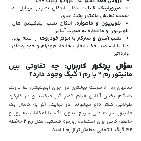
ورودی USB:
مجهز به 2 ورودی پورت USB
میرورلینک:
قابلیت جذاب انتقال تصویر موبایل به
صفحه نمایش مانیتور پشت سری
تلویزیون و ماهواره:
امکان نصب اپلیکیشن های
تلویریون و ماهواره به صورت آنلاین
نصب آسان و سازگار با انواع خودروها
از جمله پژو،
دنا، تارا، سمند، جک، لیفان، هایما، ام‌وی‌ام و خودروهای
وارداتی
سؤال پرتکرار کاربران:
چه تفاوتی بین
مانیتور رم ۲ با رم ۱ گیگ وجود دارد؟
مدلهای رم ۲، سرعت بیشتری در اجرای اپلیکیشن‌ ها دارند،
هنگام پخش آنلاین فیلم کمتر گیر میکنند و در کارکرد
طولانی، کمتر داغ میشوند. در نهایت، اگر به دنبال یک
مانیتور سر صندلی سریع، بدون لگ، با امکانات به‌ روز و
حافظه کافی برای استفاده روزمره هستید،
مدل رم ۲ حافظه
۳۲ گیگ، انتخابی مطمئن‌تر از رم ۱ است.