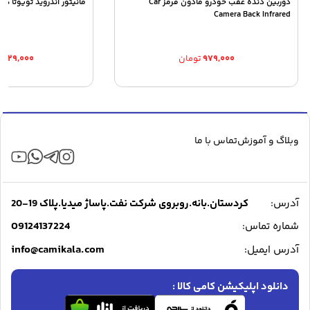
دوربین دنده عقب خودرو مادون قرمز Car
مانیتور اندروید تویوتا هایلوکس
Camera Back Infrared
۹۷۹,۰۰۰
تومان
۱,۳۲۹,۰۰۰
وبلاگ و آموزش
تماس با ما
آدرس:
کردستان.بانه.روبروی شرکت نفت.پاساژ میدیا.پلاک 19-20
09124137224
شماره تماس:
info@camikala.com
آدرس ایمیل:
دانلود اپلیکیشن کامی کالا :