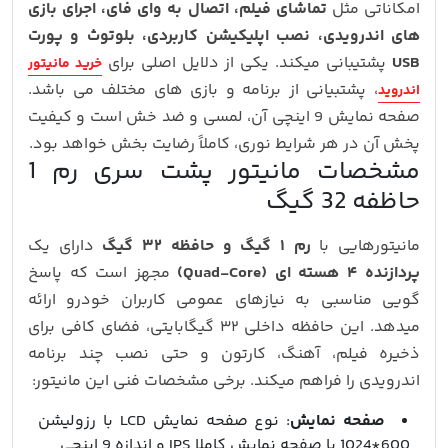
امکاناتی مثل
تماشای فیلم، اتصال به وای‌ فای، اجرای بازی‌
های اندرویدی، نصب اپلیکیشن کاربردی، بلوتوث و پورت
USB
پشتیبانی میکند. یکی از دلایل اصلی برای
خرید مانیتور
، پشتبیانی از برنامه و بازی های مختلف می باشد.
اندروید
صفحه‌ نمایش 9 اینچی آن، لمسی و ضد‌ خش است و کیفیت
پخش آن در هر شرایط نوری، کاملاً رضایت‌ بخش خواهد بود.
مشخصات مانیتور پشت سری رم 1
حاظفه 32 گیگ
مانیتورهایی با
رم ۱ گیگ و حافظه ۳۲ گیگ
دارای یک
پردازنده ۴ هسته‌ ای (Quad-Core)
مجهز است که پاسخ‌
گویی مناسبی به نیازهای عمومی کاربران خودرو ارائه
میدهد. این حافظه داخلی ۳۲ گیگابایتی، فضای کافی برای
ذخیره فیلم، آهنگ، کارتون و حتی نصب چند برنامه
اندرویدی را فراهم میکند. برخی مشخصات فنی این مانیتور:
صفحه نمایش
: نوع صفحه نمایش LCD با رزولیشن
600*1024 با صفحه نمایش کاملا IPS و اندازه 9 اینچی