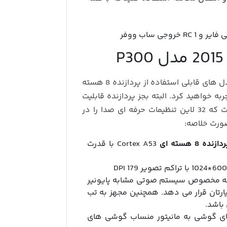
نسبت به مدل های قابلی استفاده از پردازنده 8 هسته
ه خواهید کرد. البته بجز پردازنده قابلیت
DSP از نقاط قوت دیگر این مانیتور ام وی ام 315 است که 32 لاین تنظیمات حرفه ای صدا را در
صورت خلاصه:
دازنده 8 هسته ای
Cortex A53 با قدرت
 ریز پردازنده DSP می باشید که مخصوص سیستم صوتی مشابه پایونیر
ا را در اختیارتان قرار می دهد. همچنین مجهز به تب
باشد.
 های گوشی به مانیتور منساب گوشی های