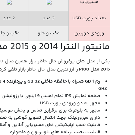
مسیریاب
تعداد پورت USB
2 عدد
2 عدد
ورودی دوربین
عقب و جلو
عقب و جلو
مانیتور النترا 2014 و 2015 مدل P100
یکی از مدل های پرفروش حال حاظر بازار همین مدل P100 می باشد. می توان
2015 مدل P100
را ارزانترین مدل حال حاظر بازار تلقی ک
رم 1 GB
همراه با
حافظه داخلی 32 GB
و
پردازنده 4 هسته ای
GHZ
صفحه نمایش IPS تمام لمسی 9 اینچی با رزولیشن 600*1024
مجهز به دو ورودی پورت USB
مجهز به بلوتوث برای برقراری تماس و پخش موسی
دارای میرورلینک جهت انتقال تصویر گوشی به صفح
قابلیت نصب اپلیکیشن های مسیریابی آنلاین و آفلا
قابلیبت نصب برنامه های تلویزیون و ماهواره