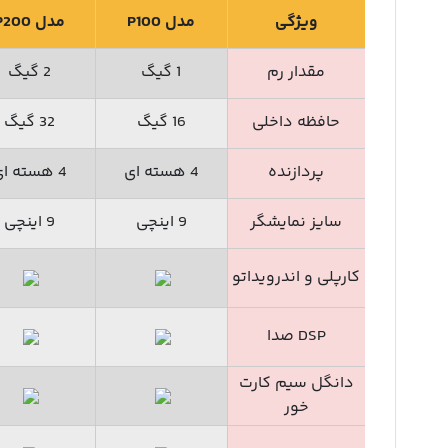
ویژگی
مدل P100
مدل P200
مقدار رم
1 گیگ
2 گیگ
حافظه داخلی
16 گیگ
32 گیگ
پردازنده
4 هسته ای
4 هسته ای
سایز نمایشگر
9 اینچی
9 اینچی
کارپلی و اندرویداتو
DSP صدا
دانگل سیم کارت
خور