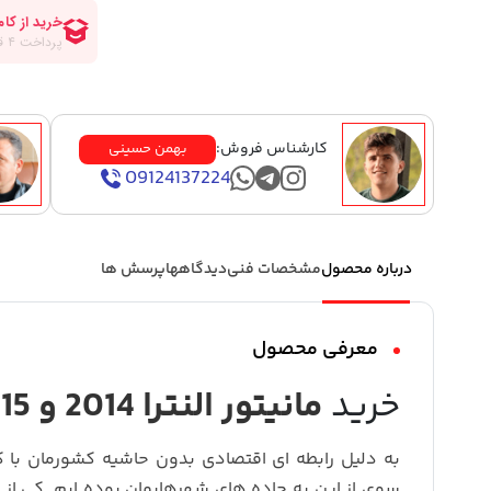
کارشناس فروش:
بهمن حسینی
09124137224
درباره محصول
مشخصات فنی
دیدگاهها
پرسش ها
معرفی محصول
خرید
مانیتور النترا 2014 و 2015
به دلیل رابطه ای اقتصادی بدون حاشیه کشورمان با ک
سوی از این به جاده های شهرهایمان بوده ایم. کی از 