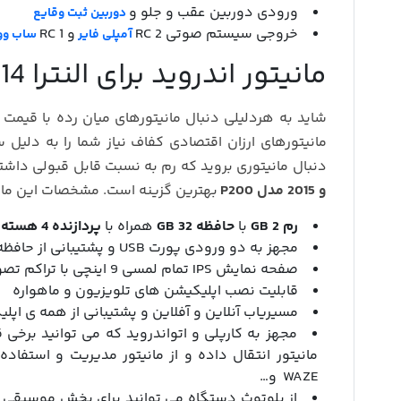
ورودی دوربین عقب و جلو و
دوربین ثبت وقایع
خروجی سیستم صوتی 2 RC
و 1 RC
آمپلی فایر
ساب وو
مانیتور اندروید برای النترا 2014 و 2015 مدل P200
شاید به هردلیلی دنبال مانیتورهای میان رده با قیمت
مانیتورهای ارزان اقتصادی کفاف نیاز شما را به دلیل
دنبال مانیتوری بروید که رم به نسبت قابل قبولی داشت
و 2015 مدل P200
بهترین گزینه است. مشخصات این مان
رم 2 GB
با
حافظه 32 GB
همراه با
پردازنده 4 هسته ای
مجهز به دو ورودی پورت USB و پشتیبانی از حافظه اکسترنال حتی هارد دیسک
صفحه نمایش IPS تمام لمسی 9 اینچی با تراکم تصویر 159 DPI و رزولیشن 600*1024
قابلیت نصب اپلیکیشن های تلویزیون و ماهواره
مسیریاب آنلاین و آفلاین و پشتیبانی از همه ی اپل
مجهز به کارپلی و اتواندروید که می توانید برخی
WAZE و…
از بلوتوث دستگاه می توانید برای پخش موسیقی و 