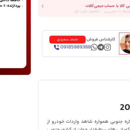
حافظه داخلی:
پردازنده:
4 هسته ای
کارشناس فروش:
محمد سعیدی
09185989388
ره جنوبی همواره شاهد واردات خودرو از
کمپانی های پرطرفدار جهان از کشور جنوبی