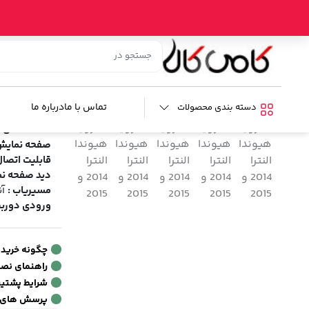
خانه
/
فروشگاه
/
صوتی و تصویری خودرو
/
لوازم تصویری خودرو
/
م
مانیتور اندروید
برند:
کارفلیکس
تماس با ما
درباره ما
دسته بندی محصولات
مشخصات فنی
صفحه نمایش
قابلیت اتصال
دید صفحه نم
مسیریاب :
آن
ورودی دوربی
چگونه خرید
راهنمای نص
شرایط پشتیبا
پرسش های 