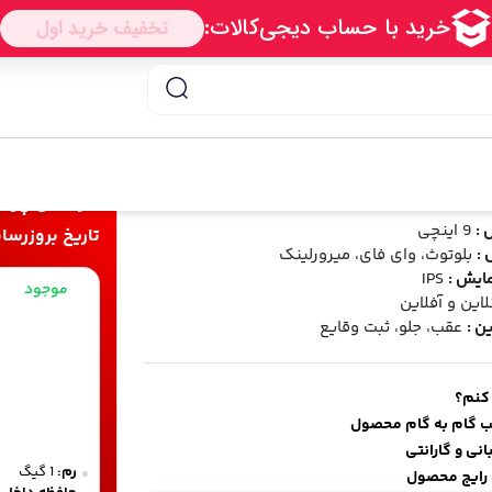
انیتور اندروید 9 اینچی
/ مانیتور اندروید هیوندا النترا 2014 و 2015
 هیوندا النترا 2014 و 2015
شناسه محصول:
Elentra 2014 P200
1
دیدگاه
خرید و پرد
 :
9 اینچی
تاریخ بروزرسانی قیمت 
 :
بلوتوث، وای فای، میرورلینک
ایش :
IPS
موجود
لاین و آفلاین
ن :
عقب، جلو، ثبت وقایع
 کنم؟
ب گام به گام محصول
نی و گارانتی
رم:
1 گیگ
رایج محصول