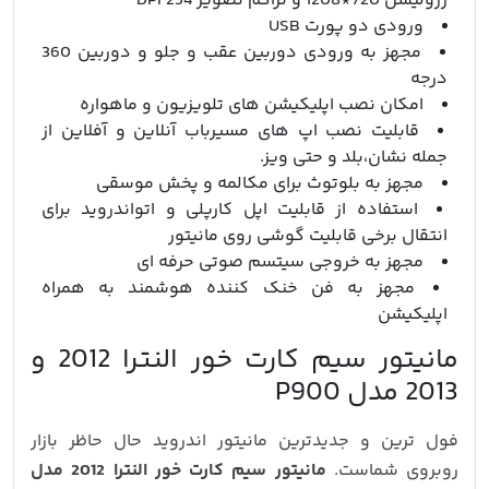
رزولیشن 720*1208 و تراکم تصویر 254 DPI
ورودی دو پورت USB
مجهز به ورودی دوربین عقب و جلو و دوربین 360
درجه
امکان نصب اپلیکیشن های تلویزیون و ماهواره
قابلیت نصب اپ های مسیرباب آنلاین و آفلاین از
جمله نشان،بلد و حتی ویز.
مجهز به بلوتوث برای مکالمه و پخش موسقی
استفاده از قابلیت اپل کارپلی و اتواندروید برای
انتقال برخی قابلیت گوشی روی مانیتور
مجهز به خروجی سیتسم صوتی حرفه ای
مجهز به فن خنک کننده هوشمند به همراه
اپلیکیشن
مانیتور سیم کارت خور النترا 2012 و
2013 مدل P900
فول ترین و جدیدترین مانیتور اندروید حال حاظر بازار
روبروی شماست.
مانیتور سیم کارت خور النترا 2012 مدل