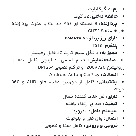
رم:
2 گیگابایت
حافظه داخلی:
32 گیگ
پردازنده:
8 هسته ای Cortex A53 با قدرت پردازنده
هر هسته 1.8 GHZ.
دارای ریز پردازنده DSP Pro
پلتفرم:
TS18
مجهز به:
دانگل سیم کارت 4G قابل رجیستر
صفحه‌نمایش:
تمام لمسی 9 اینچی کامل IPS با
رزولیشن 720*1208 و تراکم تصویر 254 DPI
اتصالات:
CarPlay و Android Auto
پشتیبانی:
کامل از دوربین عقب، جلو، AHD و 360
درجه
دارای:
فن خنک‌ کننده فعال
کیفیت:
صدای ارتقاء یافته
سیستم‌ عامل:
اندروید
اتصال:
وای‌ فای و بلوتوث
خروجی و ورودی‌:
کامل صدا و تصویر