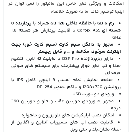
امکانات و ویژگی های خاص این مانیتور را نمی توان در
اینجا توضیح داد. اما به صورت خلاصه:
رم 6 GB
با
حافظه داخلی 128 GB
همراه با
پردازنده 8
هسته ای
Cortex A55 با قابلیت پردازش هر هسته 1.8
GHZ
مجهز به دانگل سیم کارت (سیم کارت خور) جهت
اینترنت سرخود، مکالمه و … و قابل رجیستر
دارای ربزپردازنده DSP Pro با قابلیت 42 لاین تنظیم
صدا و تب های فوق پیشترفته برای سیستم های صوتی
حرفه ای
صفحه نمایش تمام لمسی 9 اینچی کامل IPS با
رزولیشن 720*1208 و تراکم تصویر 254 DPI
ورودی دو پورت USB
مجهز به ورودی دوربین عقب و جلو و دوربین 360
درجه
امکان نصب اپلیکیشن های تلویزیون و ماهواره
قابلیت نصب اپ های مسیرباب آنلاین و آفلاین از
جمله نشان،بلد و حتی ویز.