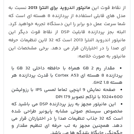
از نقاط قوت این
مانیتور اندروید برای النترا 2013
نسبت به
مدل های قابلی استفاده از پردازنده 8 هسته ای است که
شما سرعت عمل دو برابر را این دستگاه تجربه خواهید کرد.
البته بجز پردازنده قابلیت DSP از نقاط قوت دیگر این
مانیتور اندروید النترا 2013 است که 32 لاین تنظیمات حرفه
ای صدا را در اختیارتان قرار می دهد. برخی مشخصات این
مانیتور به صورت خلاصه:
مقدار رم 2 GB همراه با حافظه داخلی 32 GB با
پردازنده 8 هسته ای Cortex A53 با قدرت پردازنده هر
هسته 1.8 GHZ.
صفحه نمایش 9 اینچی تماما لمسی IPS با رزولیشن
600*1024 با تراکم تصویر 179 DPI
این مانیتور مجهز به ریز پردازنده DSP می باشید که
مخصوص سیستم صوتی مشابه پایونیر طراحی شده
است که 32 جذاب تنظیمات صدا را در اختیارتان قرار می
دهد. همچنین مجهز به تب حرفه ای تنظیم مقدار و
چگونگی جایگاه بلندگو ها می باشد.