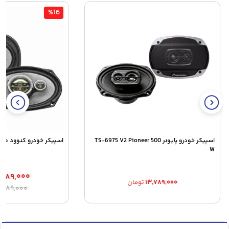
%16
اسپیکر خودرو پایونر TS-6975 V2 Pioneer 500
اسپیکر خودرو کنوود مدل C-HQ718
W
,۴۸۹,۰۰۰
۱۳,۷۸۹,۰۰۰
تومان
ق
ق
,۸۸۹,۰۰۰
ا
ف
۰
ب