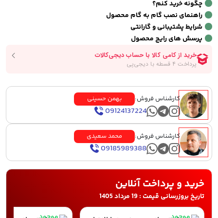
چگونه خرید کنم؟
راهنمای نصب گام به گام محصول
شرایط پشتیبانی و گارانتی
پرسش های رایج محصول
کارشناس فروش:
بهمن حسینی
09124137224
کارشناس فروش:
محمد سعیدی
09185989388
خرید و پرداخت آنلاین
تاریخ بروزرسانی قیمت : 19 مرداد 1405
موجود
موجود