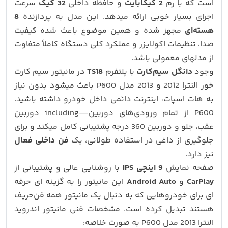
است که با رم
2 گیگابایت
و حافظه داخلی
32 گیگ
سرعت
اجرای بسیار خوبی ارائه میدهد. این مدل به پردازنده
8
هسته‌ای
مجهز شده و همین موضوع باعث شده کیفیت
صدا، تنظیمات اکولایزر و عملکرد کلی دستگاه کاملاً متفاوت
از مدلهای معمولی باشد.
وجود
دانگل سیم‌کارت
با پلتفرم
TS18
در مانیتور سیم کارت
خور النترا 2012 و 2013 مدل P600 باعث میشود بدون نیاز
به هات‌ اسپات، اینترنت دائمی داخل خودرو داشته باشید.
P600 از تمام ورودی‌های دوربین—including دوربین
عقب، جلو و دوربین 360 درجه پشتیبانی کامل میکند و برای
جلوگیری از داغی در استفاده طولانی، یک
فن داخلی فعال
نیز دارد.
صفحه‌ نمایش
9 اینچی IPS
با روشنایی عالی و پشتیبانی از
CarPlay
و
Android Auto
این مانیتور را به گزینه‌ ای حرفه‌
ای برای خودروهایی که به دنبال یک مانیتور همه‌ فن‌حریف
هستند تبدیل کرده است. مشخصات فنی مانیتور اندروید
النترا 2013 مدل P600 به صورت خلاصه: