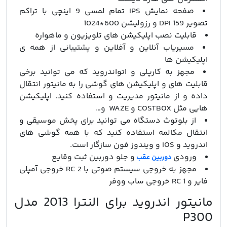
صفحه نمایش IPS تمام لمسی 9 اینچی با تراکم
تصویر 159 DPI و رزولیشن 600*1024
قابلیت نصب اپلیکیشن های تلویزیون و ماهواره
مسیریاب آنلاین و آفلاین و پشتیبانی از همه ی
اپلیکیشن ها
مجهز به کارپلی و اتواندروید که می توانید برخی
قابلیت های و اپلیکیشن های گوشی را به مانیتور انتقال
داده و از مانیتور مدیریت و استفاده کنید. اپلیکیشن
هایی مثل COSTBOX و WAZE و…
از بلوتوث دستگاه می توانید برای پخش موسیقی و
انتقال مکالمه استفاده کنید که با همه گوشی های
اندروید و IOS و ویندوز فون سازگار است.
ورودی
و جلو دوربین ثبت وقایع
دوربین عقب
مجهز به خروجی سیستم صوتی با 2 RC خروجی آمپلی
فایر و 1 RC خروجی ساب ووفر
مانیتور اندروید برای النترا 2013 مدل
P300