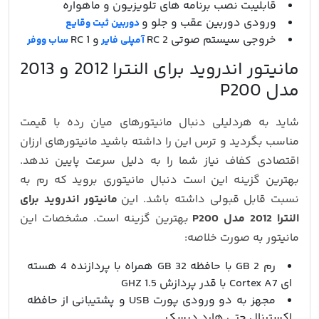
قابلیبت نصب برنامه های تلویزیون و ماهواره
ورودی دوربین عقب و جلو و
دوربین ثبت وقایع
خروجی سیستم صوتی 2 RC
و 1 RC
آمپلی فایر
ساب ووفر
مانیتور اندروید برای النترا 2012 و 2013
مدل P200
شاید به هردلیلی دنبال مانیتورهای میان رده با قیمت
مناسب بگردید و ترس این را داشته باشید مانیتورهای ارزان
اقتصادی کفاف نیاز شما را به دلیل سرعت پایین ندهد.
بهترین گزینه این است دنبال مانیتوری بروید که رم به
نسبت قابل قبولی داشته باشد. این
مانیتور اندروید برای
النترا 2012 مدل P200
بهترین گزینه است. مشخصات این
مانیتور به صورت خلاصه:
رم 2 GB با حافظه 32 GB همراه با پردازنده 4 هسته
ای Cortex A7 با قدر پردازش 1.5 GHZ
مجهز به دو ورودی پورت USB و پشتیبانی از حافظه
اکسترنال حتی هارد دیسک