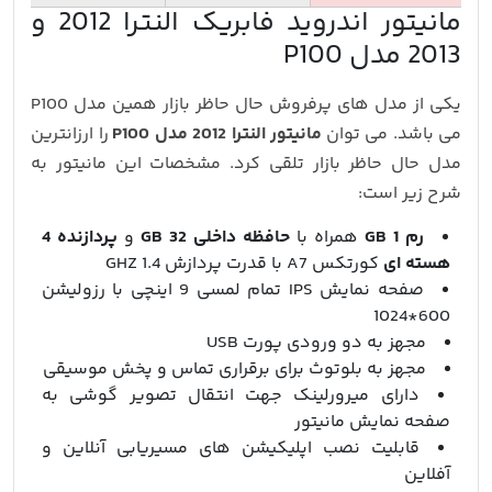
مانیتور اندروید فابریک النترا 2012 و
2013 مدل P100
یکی از مدل های پرفروش حال حاظر بازار همین مدل P100
می باشد. می توان
مانیتور النترا 2012 مدل P100
را ارزانترین
مدل حال حاظر بازار تلقی کرد. مشخصات این مانیتور به
شرح زیر است:
رم 1 GB
همراه با
حافظه داخلی 32 GB
و
پردازنده 4
هسته ای
کورتکس A7 با قدرت پردازش 1.4 GHZ
صفحه نمایش IPS تمام لمسی 9 اینچی با رزولیشن
600*1024
مجهز به دو ورودی پورت USB
مجهز به بلوتوث برای برقراری تماس و پخش موسیقی
دارای میرورلینک جهت انتقال تصویر گوشی به
صفحه نمایش مانیتور
قابلیت نصب اپلیکیشن های مسیریابی آنلاین و
آفلاین