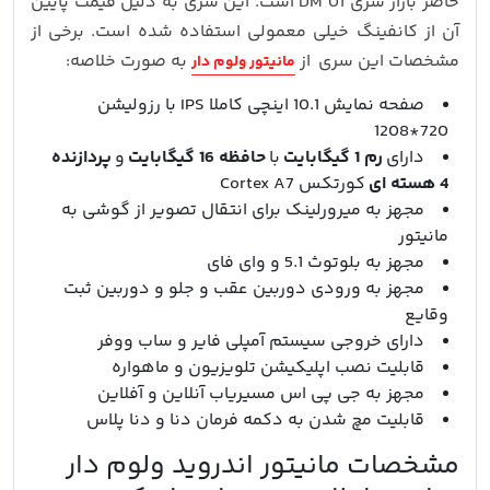
حاضر بازار سری DM 01 است. این سری به دلیل قیمت پایین
آن از کانفینگ خیلی معمولی استفاده شده است. برخی از
مشخصات این سری از
به صورت خلاصه:
مانیتور ولوم دار
صفحه نمایش 10.1 اینچی کاملا IPS با رزولیشن
720*1208
دارای
رم 1 گیگابایت
با
حافظه 16 گیگابایت
و
پردازنده
4 هسته ای
کورتکس Cortex A7
مجهز به میرورلینک برای انتقال تصویر از گوشی به
مانیتور
مجهز به بلوتوث 5.1 و وای فای
مجهز به ورودی دوربین عقب و جلو و دوربین ثبت
وقایع
دارای خروجی سیستم آمپلی فایر و ساب ووفر
قابلیت نصب اپلیکیشن تلویزیون و ماهواره
مجهز به جی پی اس مسیریاب آنلاین و آفلاین
قابلیت مچ شدن به دکمه فرمان دنا و دنا پلاس
مشخصات مانیتور اندروید ولوم دار