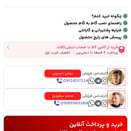
چگونه خرید کنم؟
راهنمای نصب گام به گام محصول
شرایط پشتیبانی و گارانتی
پرسش های رایج محصول
کارشناس فروش:
بهمن حسینی
09124137224
کارشناس فروش:
محمد سعیدی
09185989388
خرید و پرداخت آنلاین