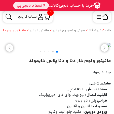
0
حساب کاربری
/
/
/
/ مانیتور ولوم دار د
خانه
فروشگاه
صوتی و تصویری خودرو
مانیتور خودرو
مانیتور ولوم دار دنا و دنا پلاس دایموند
برند:
دایموند
مشخصات فنی
صفحه نمایش :
10.3 اینچی
قابلیت اتصال :
بلوتوث، وای فای، میرورلینک
طراحی پنل :
دو ولوم
مسیریاب :
آنلاین و آفلاین
ورودی دوربین :
عقب، جلو، ثبت وقایع