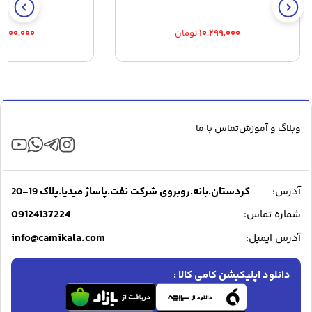
۱۰,۲۹۹,۰۰۰
تومان
۳,۹۰۰,۰۰۰
وبلاگ و آموزش
تماس با ما
آدرس:
کردستان.بانه.روبروی شرکت نفت.پاساژ میدیا.پلاک 19-20
09124137224
شماره تماس:
info@camikala.com
آدرس ایمیل:
دانلود اپلیکیشن کامی کالا :