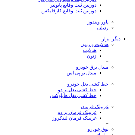
دوربین ثبت وقایع پایونیر
دوربین ثبت وقایع کارفلیکس
+
پاور ویندوز
ردیاب
 ابزار
هدلایت و زنون
هدلایت
زنون
+
مبدل برق خودرو
مبدل یو پی اس
+
خط کشی بغل خودرو
خط کشی بغل پرادو
خط کشی بغل هایلوکس
+
غربیلک فرمان
غربیلک فرمان پرادو
غربیلک فرمان لندکروز
+
بوق خودرو
ماساژور