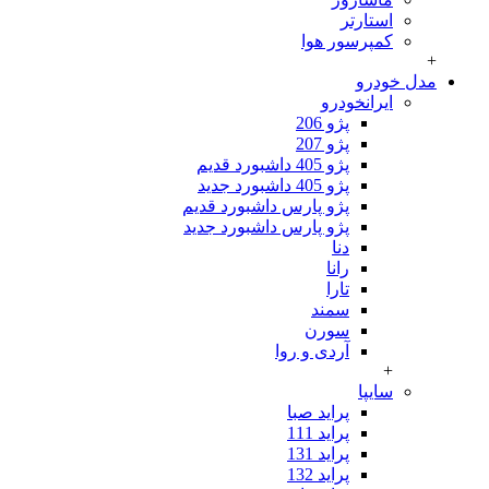
استارتر
کمپرسور هوا
 خودرو
ایرانخودرو
پژو 206
پژو 207
پژو 405 داشبورد قدیم
پژو 405 داشبورد جدید
پژو پارس داشبورد قدیم
پژو پارس داشبورد جدید
دنا
رانا
تارا
سمند
سورن
آردی و روا
+
سایپا
پراید صبا
پراید 111
پراید 131
پراید 132