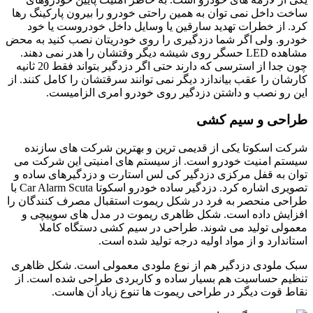
 نمی توان به همین راحتی خودرو را بیرون پارکینگ رها
طرات تهدید سارقین یا وسایل داخل خودروست یا خود
ی اگر شما دزدگیری را روی خودریتان نصب کنید به محض
مشاهده LED حسگر روی شیشه دیگر وقتشان را هدر نمی دهند.
چون جدا از استرسی که دارند حتی اگر دزدگیر بتواند فقط 20 ثانیه
عقب بیاندازد دیگر نمی توانند سرقتشان را کامل کنند. از
ب و داشتن دزدگیر روی خودرو امری الزامیست.
 سیم کشی
تا یکی از قدیمی ترین و بهترین شرکت های سازنده
یت خودرو است. از سیستم های امنیتی این شرکت می
فل مرکزی دزدگیر کی لس استارت و دزدگیرهای ساده و
تصویری اشاره کرد. دزدگیر ساده خودرو اسکوتا Car Alarm Scuta با
صر به فرد در شکل ریموت استقبال مصرف کنندگان را
ده است. شکل ظاهری ریموت در مدل های سوییچی و
لید می شوند. طراحی در سیم کشی دستگاه کاملا
و از مواد اولیه درجه تولید شده است.
 دزدگیر هم از نوع ملودی معمولی است. شکل ظاهری
سیت هم بسیار ساده و کاربردی طراحی شده است. از
دیگر در طراحی ریموت ها تنوع زیاد آن هاست.