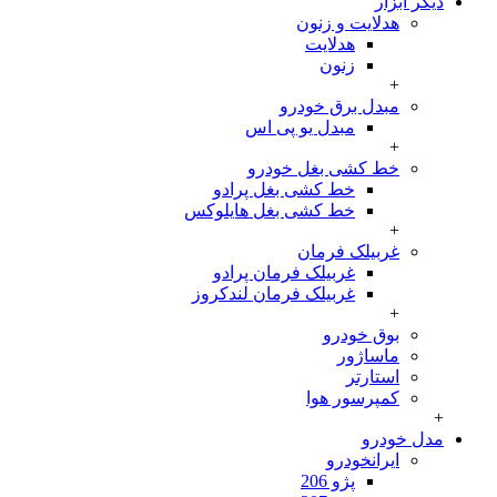
 ابزار
هدلایت و زنون
هدلایت
زنون
+
مبدل برق خودرو
مبدل یو پی اس
+
خط کشی بغل خودرو
خط کشی بغل پرادو
خط کشی بغل هایلوکس
+
غربیلک فرمان
غربیلک فرمان پرادو
غربیلک فرمان لندکروز
+
بوق خودرو
ماساژور
استارتر
کمپرسور هوا
 خودرو
ایرانخودرو
پژو 206