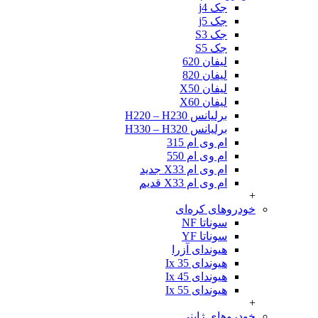
جک j4
جک j5
جک S3
جک S5
لیفان 620
لیفان 820
لیفان X50
لیفان X60
برلیانس H220 – H230
برلیانس H330 – H320
ام وی ام 315
ام وی ام 550
ام وی ام X33 جدید
ام وی ام X33 قدیم
+
خودروهای کره‌ای
سوناتا NF
سوناتا YF
هیوندای آزرا
هیوندای Ix 35
هیوندای Ix 45
هیوندای Ix 55
+
خودروهای ژاپنی