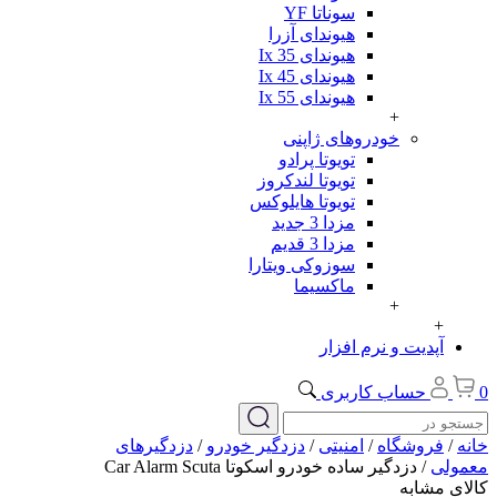
سوناتا YF
هیوندای آزرا
هیوندای Ix 35
هیوندای Ix 45
هیوندای Ix 55
+
خودروهای ژاپنی
تویوتا پرادو
تویوتا لندکروز
تویوتا هایلوکس
مزدا 3 جدید
مزدا 3 قدیم
سوزوکی ویتارا
ماکسیما
+
ت و نرم افزار
ساب کاربری
شگاه
/
امنیتی
/
دزدگیر خودرو
/
دزدگیرهای
زدگیر ساده خودرو اسکوتا Car Alarm Scuta
به