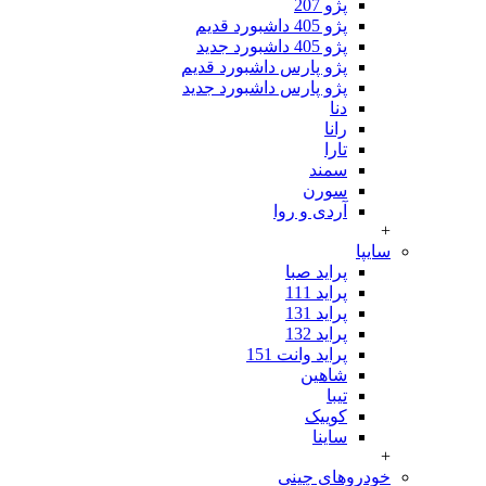
پژو 207
پژو 405 داشبورد قدیم
پژو 405 داشبورد جدید
پژو پارس داشبورد قدیم
پژو پارس داشبورد جدید
دنا
رانا
تارا
سمند
سورن
آردی و روا
+
سایپا
پراید صبا
پراید 111
پراید 131
پراید 132
پراید وانت 151
شاهین
تیبا
کوییک
ساینا
+
خودروهای چینی