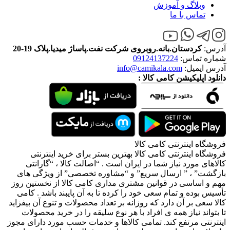
گ و آموزش
 با ما
ستان.بانه.روبروی شرکت نفت.پاساژ میدیا.پلاک 19-20
اس:
09124137224
ل:
info@camikala.com
کیشن کامی کالا :
نترنتی کامی کالا
نترنتی کامی کالا بهترین بستر برای خرید اینترنتی
رد نیاز شما در ایران است . “اصالت کالا ، “گارانتی
 ” ارسال سریع” و “مشاوره تخصصی” از ویژگی های
سی در قوانین مشتری مداری کامی کالا از نخستین روز
 و تمام سعی خود را کرده تا به آن پایبند باشد . کامی
ر آن دارد که روزانه بر تعداد محصولات و تنوع آن بیفزاید
نیاز همه ی افراد با هر نوع سلیقه را در خرید محصولات
رتفع کند. تمامی کالاها و خدمات حسب مورد دارای مجوز