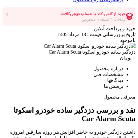
اخت آنلاین
 قیمت : 18 مرداد 1405
رو اسکوتا Car Alarm Scuta
اره محصول
صات فنی
اهها
ش ها
حصول
بررسی دزدگیر ساده خودرو اسکوتا
Car Alarm
گیر خودرو به خاطر افزایش هر روزه سارقین امروزه
زمه های خودرو است. به خاطر امنیت پایین خودروهای