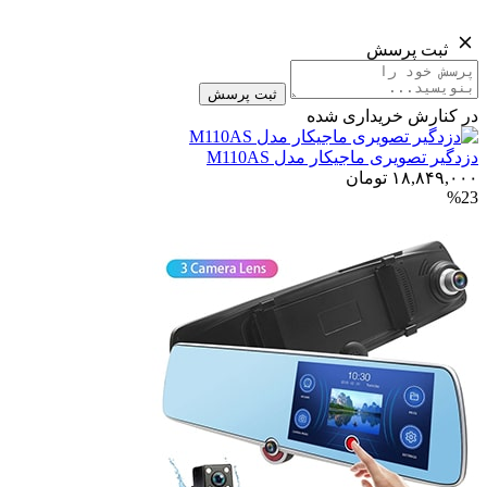
پرسش
ثبت پرسش
خریداری شده
ری ماجیکار مدل M110AS
۱۸
تومان