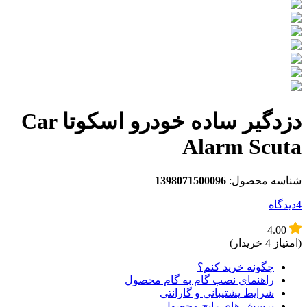
دزدگیر ساده خودرو اسکوتا Car
Alarm 
صول:
1398071500096
ه خرید کنم؟
مای نصب گام به گام محصول
ط پشتیبانی و گارانتی
ش های رایج محصول