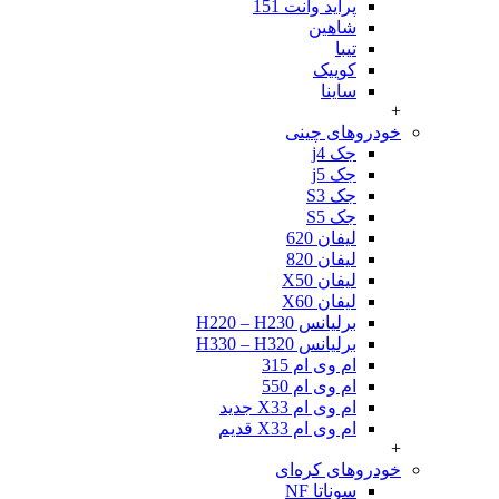
پراید وانت 151
شاهین
تیبا
کوییک
ساینا
+
خودروهای چینی
جک j4
جک j5
جک S3
جک S5
لیفان 620
لیفان 820
لیفان X50
لیفان X60
برلیانس H220 – H230
برلیانس H330 – H320
ام وی ام 315
ام وی ام 550
ام وی ام X33 جدید
ام وی ام X33 قدیم
+
خودروهای کره‌ای
سوناتا NF