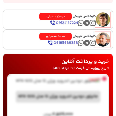
کارشناس فروش:
بهمن حسینی
09124137224
کارشناس فروش:
محمد سعیدی
09185989388
خرید و پرداخت آنلاین
تاریخ بروزرسانی قیمت : 15 مرداد 1405
ناموجود
مانیتور دودین اندروید ورژن 12 مدل MTK 9212
۲,۵۸۹,۰۰۰
تومان