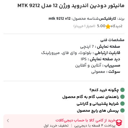
مانیتور دودین اندروید ورژن 12 مدل MTK 9212
برند:
کارفلیکس
شناسه محصول:
mtk 9212 v12
5.00
2
دیدگاه
(امتیاز 1 خریدار)
مشخصات فنی
صفحه نمایش :
7 اینچی
قابلیت ارتباطی :
بلوتوث، وای فای، میرورلینک
دید صفحه نمایش :
IPS
مسیریاب :
آنلاین و آفلاین
سوکت :
معمولی
چگونه خرید کنم؟
راهنمای نصب گام به گام محصول
شرایط پشتیبانی و گارانتی
پرسش های رایج محصول