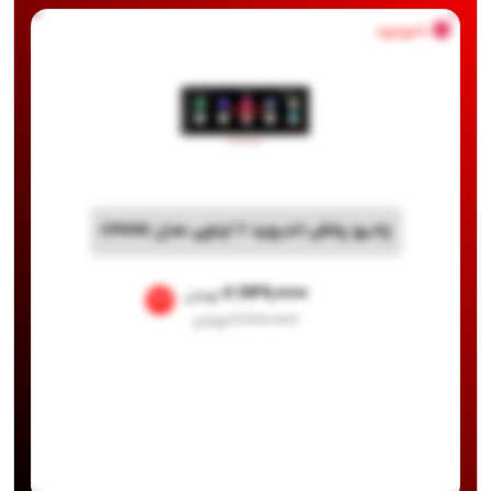
ناموجود
رادیو پخش اندروید 7 اینچی مدل CF690
۲,۶۴۹,۰۰۰
تومان
%1
۲,۶۷۰,۰۰۰
تومان