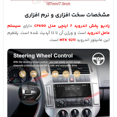
مشخصات سخت افزاری و نرم افزاری
رادیو پخش اندروید 7 اینچی مدل CF690
دارای
سیستم
عامل اندروید
است و ورژن آن تا 12 آپدیت شده است. پلتفرم
این مانیتور اندروید
MTK 9211
است.