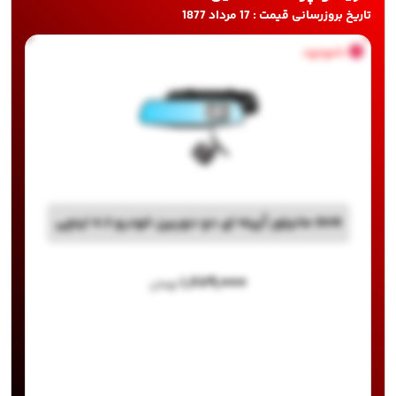
تاریخ بروزرسانی قیمت : 17 مرداد 1877
ناموجود
DVR مانیتور آیینه ای دو دوربین خودرو 4.3 اینچی
۱,۸۷۹,۰۰۰
تومان