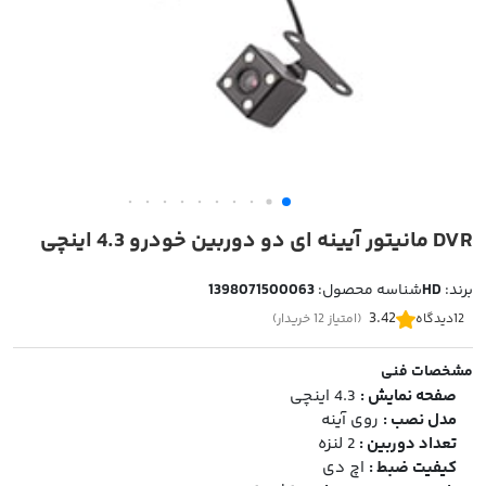
DVR مانیتور آیینه ای دو دوربین خودرو 4.3 اینچی
برند:
HD
شناسه محصول:
1398071500063
3.42
12
دیدگاه
(امتیاز 12 خریدار)
مشخصات فنی
صفحه نمایش :
4.3 اینچی
مدل نصب :
روی آینه
تعداد دوربین :
2 لنزه
کیفیت ضبط :
اچ دی