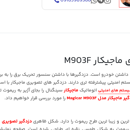
09185989388
یکار M903F
داشتن خودرو است. دزدگیرها با داشتن سنسور تحریک برق را به بر
اتوماتیک
ماجیکار
سینگنال را بجای آژیر به ریموت 
ستم های امنیتی
 ماجیکار مدل Magicar M903F
را مورد بررسی قرار خواهیم داد.
رین و زیبا ترین طرح ریموت را دارد. شکل ظاهری
دزدگیر تصویری م
ریموت به شکل طوسی نقره ای طراحی شده است. صفحه نمایش