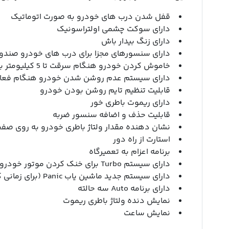
قفل شدن درب های خودرو به صورت اتوماتیک
دارای سوکت چشمی اولتراسونیک
دارای زنگ بیدار باش
دارای سنسورهای مجزا برای درب های خودرو صندو
خاموش کردن خودرو هنگام سرقت تا 5 کیلیومتر برد در فضای آزاد
دارای سیستم عدم روشن شدن خودرو هنگام فعال
قابلیت تنظیم تایم روشن بودن خودرو
دارای ریموت باطری خور
قابلیت حذف و اضافه سنسور ضربه
نشان دهنده مقدار ولتاژ باطری خودرو به روی صف
استارت از راه دور
برنامه اعزام به تعمیرگاه
دارای سیستم Turbo برای خنک کردن موتور خودرو
دارای سیستم جدید ماشین یاب Panic (برای زمانی که مکان خودرو یاددتان رفته است)
دارای برنامه Auto سه حالته
نمایش دنده ولتاژ باطری ریموت
نمایش ساعت