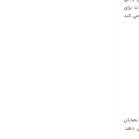
الا ریموت برای
می کند
نصابان
ی دهد.