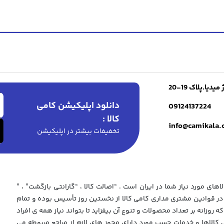
۲,۷۷۹,۰۰۰ تومان.
۳,۴۴۹,۰۰۰ تومان
۱,۶۷۹,۰۰۰ تومان.
۱,۸۷۹,۰۰۰ تومان
بود.
بود.
ا.پلاک 19-20
دانلود اپلیکیشن کامی
09124137224
کالا :
info@camikala
تخفیفات بیشتر در اپلیکیشن
های مورد نیاز شما در ایران است . “اصالت کالا ، “گارانتی بازگشت” ، ”
 قوانین مشتری مداری کامی کالا از نخستین روز تأسیس بوده و تمام
که روزانه بر تعداد محصولات و تنوع آن بیفزاید تا بتواند نیاز همه ی افراد
ی کالاها و خدمات حسب مورد دارای مجوز های لازم از مراجع مربوطه می