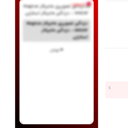
ناموجود
دزدگیر تصویری ماجیکار Magicar
M903F - دزدگیر ماجیکار
استارتی
۰
تومان