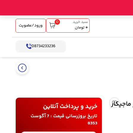
0
سبد خرید
ورود/عضویت
۰
تومان
08734233236
Magicar - دزدگیر ماجیکار
خرید و پرداخت آنلاین
تاریخ بروزرسانی قیمت : 7 آگوست
8353