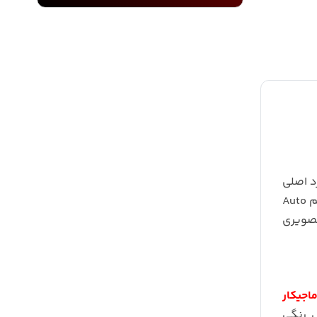
د اصلی
و از آنجا به آژیر می رسانند. اما دزدگیر های تصویری سیستم امنیتی پیشترفته تری دارند. دزدگیر های تصویری ماجیکار با اسم Auto
تصویری
اجیکار
 رنگی