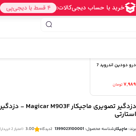
 تصویری ماجیکار Magicar M903F – دزدگیر ماجیکار استارتی
پخش کننده خودرو دودین اندروید 7
۷,۹۸۹
تومان
دزدگیر تصویری ماجیکار  M903F
ستارتی
رند:
ماچیکار
شناسه محصول:
1399023100001
3.00
2
دیدگاه
(امتیاز 2 خریدار)