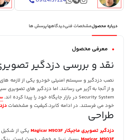
09124137224
درباره محصول
مشخصات فنی
دیدگاهها
پرسش ها
معرفی محصول
نقد و بررسی دزدگیر تصویری ماج
نصب دزدگیر و سیستم امنیتی خودرو یکی از لازمه های 
Security System در بازار جایگاه خود را پیدا کرده اند.
سی
خود می فرستند. در ادامه کابرد،کیفیت و مشخصات
دزدگیر
طراحی
دزدگیر تصویری ماجیکار Magicar M903F
یکی از شکیل ت
Magicar M903F
بسیار زیبا و خوش دست است. رنگ 