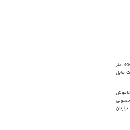
در فضای باز ساحلی 1 کیلومتر است و در فضای شهری بسته به مانع به 400 متر
ت قابل
 خاموش
عمولی
یازتان