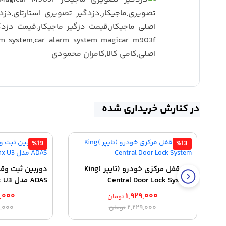
در کنارش خریداری شده
%19
%13
پک قفل مرکزی خودرو (تایپر )King
دوربین ثبت وق
Central Door Lock System
ADAS مدل Carflix U3
,۰۰۰
۱,۹۲۹,۰۰۰
تومان
قیمت
قیمت
,۰۰۰
۲,۲۲۹,۰۰۰
تومان
اصلی:
فعلی: