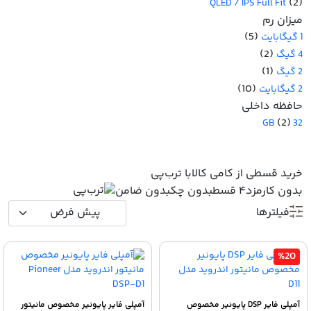
(2)
QLED / IPS Full Fit
میزان رم
(5)
1 گیگابایت
(2)
4 گیگ
(1)
2 گیگ
(10)
2 گیگابایت
حافظه داخلی
(2)
32 GB
خرید قسطی از کامی کالا
با ترب‌پی
بدون کارمزد
۴ قسط
بدون چک
بدون ضامن
فیلترها
%20
آمپلی فایر DSP پایونیر مخصوص
آمپلی فایر پایونیر مخصوص مانیتور