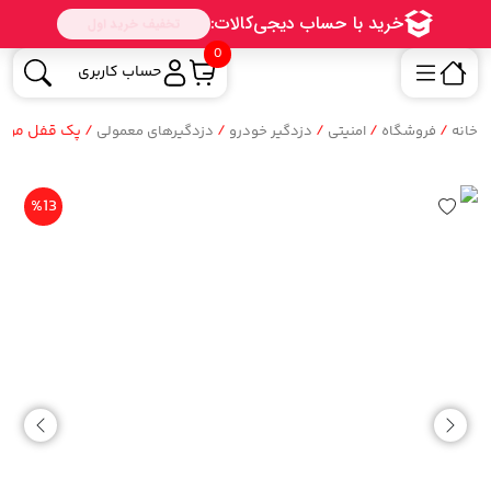
0
حساب کاربری
/
/
/
/
/ پک قفل مرکزی خودرو (تایپر 
خانه
فروشگاه
امنیتی
دزدگیر خودرو
دزدگیرهای معمولی
%13