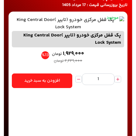
تاریخ بروزرسانی قیمت : 17 مرداد 1405
موجود
پک قفل مرکزی خودرو (تایپر )King Central Door
Lock System
۱,۹۲۹,۰۰۰
تومان
%13
۲,۲۲۹,۰۰۰
تومان
افزودن به سبد خرید