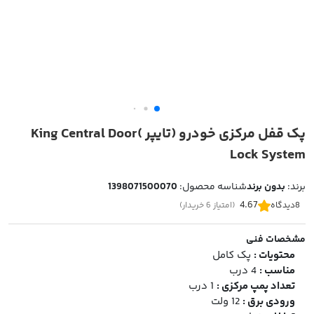
پک قفل مرکزی خودرو (تایپر )King Central Door
Lock System
برند:
بدون برند
شناسه محصول:
1398071500070
4.67
8
دیدگاه
(امتیاز 6 خریدار)
مشخصات فنی
محتویات :
پک کامل
مناسب :
4 درب
تعداد پمپ مرکزی :
1 درب
ورودی برق :
12 ولت