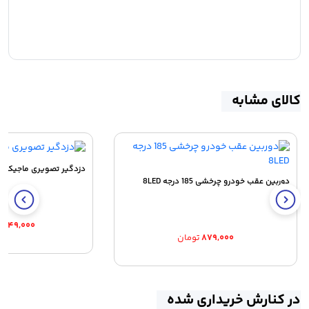
کالای مشابه
دزدگیر تصویری ماجیکار مدل S
دوربین عقب خودرو چرخشی 185 درجه 8LED
۸,۸۴۹,۰۰۰
۸۷۹,۰۰۰
تومان
در کنارش خریداری شده