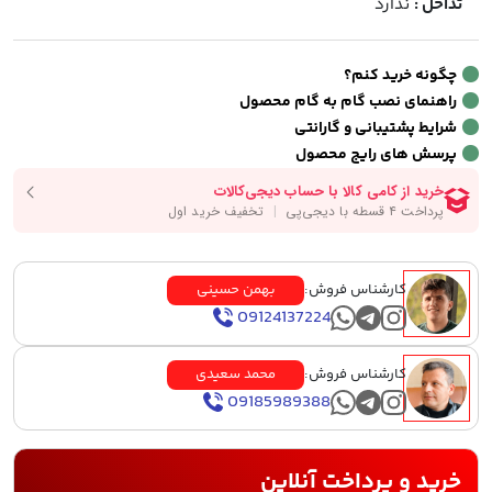
تداخل :
ندارد
چگونه خرید کنم؟
راهنمای نصب گام به گام محصول
شرایط پشتیبانی و گارانتی
پرسش های رایج محصول
کارشناس فروش:
بهمن حسینی
09124137224
کارشناس فروش:
محمد سعیدی
09185989388
خرید و پرداخت آنلاین