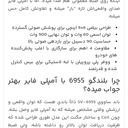
اینکه روی ضبط معمولی هم صدا میده، اما با آمپلی فایر
صدای واقعی‌اش تازه “باز” میشه و تفاوتش کامل حس
میشه.
طراحی بیضی 6×9 اینچی برای پوشش صوتی گسترده
توان اسمی 60 وات و توان نهایی 900 وات
حساسیت 90 دسیبل برای بازدهی صوتی بالا
مقاومت 4 اهم برای سازگاری با اغلب پخش‌کننده‌
های خودرو
ووفر پلی‌ پروپیلن با لبه لاستیکی برای بیس کنترل‌
شده و قدرتمند
چرا بلندگو 6955 با آمپلی فایر بهتر
جواب میده؟
باند ساووی SV-6955 ذاتاً باندی هست که توان واقعی و
ارزشش وقتی مشخص میشه که به آمپلی فایر وصل بشه.
چون Coil و ساختار مگنت این مدل طوری طراحی شده که
ظرفیت دریافت توان بالاتر رو داشته باشه، ولی ضبط