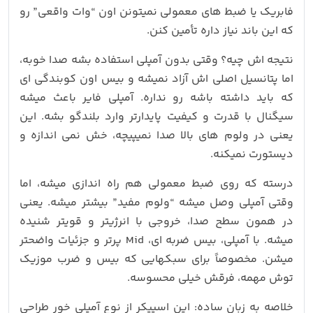
فابریک یا ضبط‌ های معمولی نمیتونن اون “وات واقعی” رو
که این باند نیاز داره تأمین کنن.
نتیجه‌ اش چیه؟ وقتی بدون آمپلی استفاده بشه صدا خوبه،
اما پتانسیل اصلی‌ اش آزاد نمیشه و بیس اون کوبندگی‌ ای
که باید داشته باشه رو نداره. آمپلی فایر باعث میشه
سیگنال با قدرت و کیفیت پایدارتر وارد بلندگو بشه. این
یعنی در ولوم‌ های بالا صدا نمیپیچه، خش نمی‌ اندازه و
دیستورت نمیکنه.
درسته که روی ضبط معمولی هم راه‌ اندازی میشه، اما
وقتی آمپلی وصل میشه “ولوم مفید” بیشتر میشه. یعنی
در همون سطح صدا، خروجی با انرژیتر و قویتر شنیده
میشه. با آمپلی، بیس ضربه‌ ای، Mid پرتر و جزئیات واضحتر
میشن. مخصوصاً برای سبکهایی که بیس و ضرب موزیک
توش مهمه، فرقش خیلی محسوسه.
خلاصه به زبان ساده: این اسپیکر از نوع آمپلی‌ خور طراحی