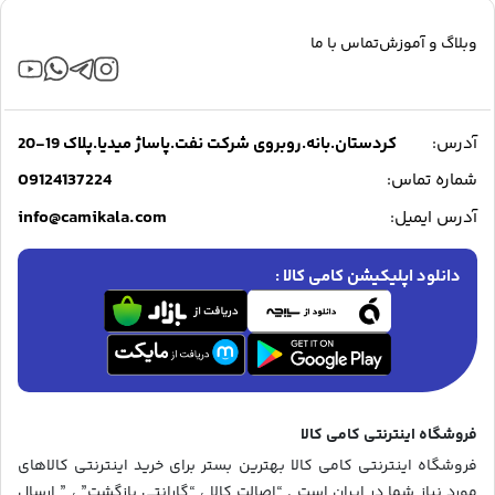
وبلاگ و آموزش
تماس با ما
آدرس:
کردستان.بانه.روبروی شرکت نفت.پاساژ میدیا.پلاک 19-20
09124137224
شماره تماس:
info@camikala.com
آدرس ایمیل:
دانلود اپلیکیشن کامی کالا :
فروشگاه اینترنتی کامی کالا
فروشگاه اینترنتی کامی کالا بهترین بستر برای خرید اینترنتی کالاهای
مورد نیاز شما در ایران است . “اصالت کالا ، “گارانتی بازگشت” ، ” ارسال