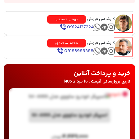
کارشناس فروش:
بهمن حسینی
09124137224
کارشناس فروش:
محمد سعیدی
09185989388
خرید و پرداخت آنلاین
تاریخ بروزرسانی قیمت : 16 مرداد 1405
ناموجود
اسپیکر خودرو ساووی مدل SV-6955
۴,۴۴۹,۰۰۰
تومان