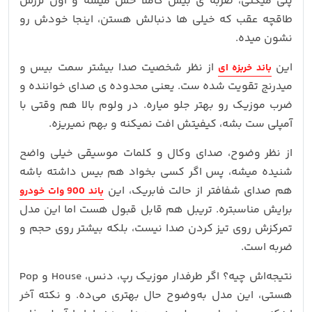
پلی میکنی، ضربه‌ ی بیس کاملاً حس میشه و اون لرزش
طاقچه‌ عقب که خیلی‌ ها دنبالش هستن، اینجا خودش رو
نشون میده.
این
از نظر شخصیت صدا بیشتر سمت بیس و
باند خربزه ای
میدرنج تقویت‌ شده‌ ست. یعنی محدوده‌ ی صدای خواننده و
ضرب‌ موزیک رو بهتر جلو میاره. در ولوم‌ بالا هم وقتی با
آمپلی ست بشه، کیفیتش افت نمیکنه و بهم نمیریزه.
از نظر وضوح، صدای وکال و کلمات موسیقی خیلی واضح
شنیده میشه، پس اگر کسی بخواد هم بیس داشته باشه
هم صدای شفافتر از حالت فابریک، این
باند 900 وات خودرو
برایش مناسبتره. تریبل هم قابل قبول هست اما این مدل
تمرکزش روی تیز کردن صدا نیست، بلکه بیشتر روی حجم و
ضربه است.
نتیجه‌اش چیه؟ اگر طرفدار موزیک رپ، دنس، House و Pop
هستی، این مدل به‌وضوح حال بهتری می‌ده. و نکته آخر