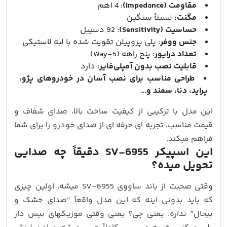
مقاومت (Impedance)
: 4 اهم
مگنت:
نسبتاً سنگین
حساسیت (Sensitivity)
: 92 دسیبل
جنس ووفر
: پلی‌ پروپیلن تقویت‌ شده با لبه لاستیکی
تعداد درایور
: پنج راهه (5-Way)
قابلیت نصب بدون آمپلی‌فایر
: دارد
طراحی مناسب برای نصب آسان در خودروهای پژو،
پراید، دنا، سمند و…
این مدل با ترکیبی از کیفیت ساخت بالا، صدای شفاف و
قیمت مناسب، تجربه‌ ای حرفه‌ ای از صدای خودرو را برای شما
فراهم میکند.
این اسپیکر SV-6955 دقیقاً چه صدایی
تحویل میده؟
وقتی صحبت از باند ساووی SV-6955 میشه، اولین چیزی
که باید بدونی اینه که این مدل واقعاً “صدای خشک و
بیحال” نداره. یعنی چی؟ یعنی وقتی موزیکهای بیس‌ دار