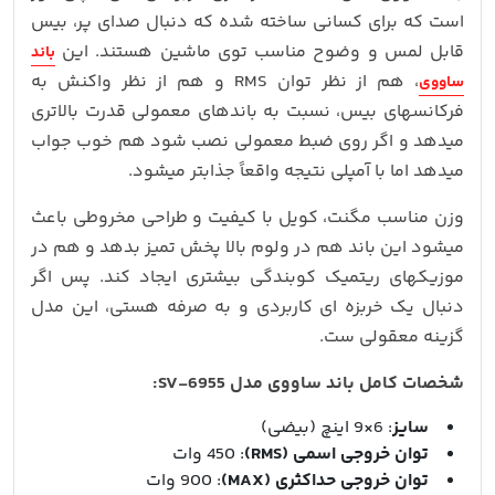
است که برای کسانی ساخته شده که دنبال صدای پر، بیس
قابل لمس و وضوح مناسب توی ماشین هستند. این
باند
، هم از نظر توان RMS و هم از نظر واکنش به
ساووی
فرکانسهای بیس، نسبت به باندهای معمولی قدرت بالاتری
میدهد و اگر روی ضبط معمولی نصب شود هم خوب جواب
میدهد اما با آمپلی نتیجه واقعاً جذابتر میشود.
وزن مناسب مگنت، کویل با کیفیت و طراحی مخروطی باعث
میشود این باند هم در ولوم‌ بالا پخش تمیز بدهد و هم در
موزیکهای ریتمیک کوبندگی بیشتری ایجاد کند. پس اگر
دنبال یک خربزه‌ ای کاربردی و به‌ صرفه هستی، این مدل
گزینه معقولی‌ ست.
شخصات کامل باند ساووی مدل SV-6955:
سایز
: 6×9 اینچ (بیضی)
توان خروجی اسمی (RMS)
: 450 وات
توان خروجی حداکثری (MAX)
: 900 وات