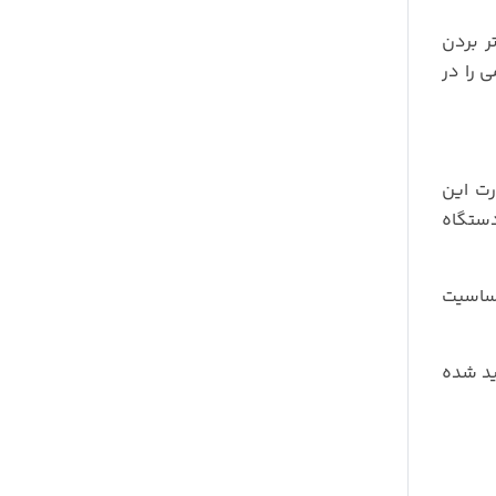
الاتر بردن
 را در
د. قدرت این
ت که با دستگاه
37 هرتز می باشد. امپدانس (مقاومت) 4 اهم و حساسیت
گیرید. این اسپیکر مثل اکثر اسپیکرهای خربزه ای 6*9 تولید شده