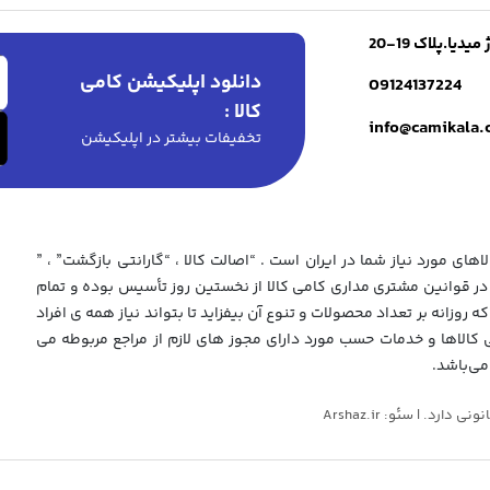
ا.پلاک 19-20
دانلود اپلیکیشن کامی
09124137224
کالا :
info@camikala
تخفیفات بیشتر در اپلیکیشن
های مورد نیاز شما در ایران است . “اصالت کالا ، “گارانتی بازگشت” ، ”
 قوانین مشتری مداری کامی کالا از نخستین روز تأسیس بوده و تمام
که روزانه بر تعداد محصولات و تنوع آن بیفزاید تا بتواند نیاز همه ی افراد
ی کالاها و خدمات حسب مورد دارای مجوز های لازم از مراجع مربوطه می
می‌باشد.
د. | سئو: Arshaz.ir