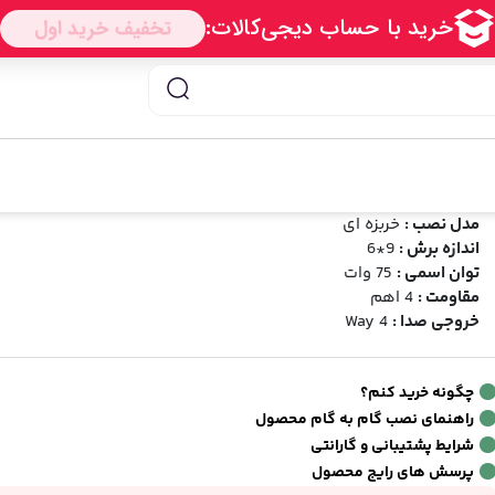
درو مکسیدر مدل PL6915
سپیکر خودرو مکسیدر مدل PL6915
رند:
مکسیدر
شناسه محصول:
Maxeeder PL6915
شخصات فنی
مدل نصب :
خربزه ای
اندازه برش :
9*6
توان اسمی :
75 وات
مقاومت :
4 اهم
خروجی صدا :
4 Way
چگونه خرید کنم؟
راهنمای نصب گام به گام محصول
شرایط پشتیبانی و گارانتی
پرسش های رایج محصول