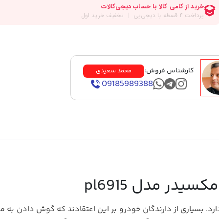
کارشناس فروش:
محمد سعیدی
09185989388
یدر مدل pl6915
د. بسیاری از دارندگان خودرو بر این اعتقادند که گوش دادن به 