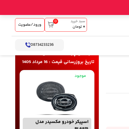
0
سبد خرید
ورود/عضویت
۰
تومان
08734233236
خرید و پرداخت آنلاین
تاریخ بروزرسانی قیمت : 16 مرداد 1405
موجود
اسپیکر خودرو مکسیدر مدل
PL6915