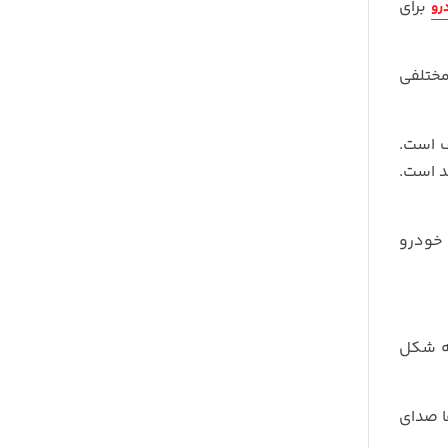
برای
رو
مختلفی
ف است.
کر خودرو
 شکل
ترها صدای