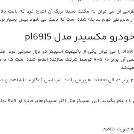
 قوت اسپیکر خودرو مکسیدر مدل pl6915 در طراحی آن می توان به مگنت نسبتا بزرگ آن اشاره کرد که باعث ب
از مخروطی فوم ساخته شده است که باعث می شود بیس بسیار نرمی
و مکسیدر مدل pl6915
همانطور که گفته شد اسپیکر خودرو مکسیدر مدل pl6915 را می توان یکی از باکیفیت اسپیکر در بازار معرفی کر
اسپیکر برابر 850 وات اندازه گیری شده است. توان اسمی آن برابر 75 RMS توسط شرکت سازنده اعلام شده اس
میدهد.
فرکانس پاسخگویی اسپیکر خودرو مکسیدر مدل pl6915 برابر 27 الی 000
باید عمق 75 میلی متری را درنظر ب