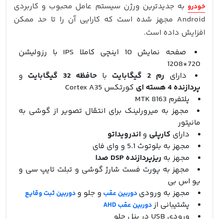
به جدیدترین ورژن سیستم عامل محبوب و کاربردی
خودرو
Android مجهز شده است که کارایی آن را تا حد ممکن
افزایش داده است.
صفحه نمایش 10 اینچی کاملا IPS با رزولیشن
720*1208
دارای
رم 2 گیگابایت
با
حافظه 32 گیگابایت
و
پردازنده 4 هسته ای
کورتکس Cortex A35
پلتفرم MTK 8163
مجهز به میرورلینک برای انتقال تصویر از گوشی به
مانیتور
دارای
کارپلی
و
اندرویداتو
مجهز به بلوتوث 5.1 و وای فای
مجهز به
ریزپردازنده DSP صدا
مجهز به پورت فست شارژ گوشی و تبلت تایپ سی و
یو اس بی
مجهز به ورودی
و جلو و
دوربین عقب
دوربین ثبت وقایع
پشتیبانی از
دوربین عقب AHD
ورودی USB در پنل جلو