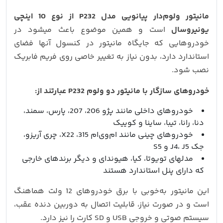
مانیتور ولوم‌دار پیانویی مدل P232 از نوع 10 اینچی
یونیروسال
است و همین موضوع باعث میشود در
خودروهایی که جایگاه مانیتور در کنسول آنها فضای
استاندارد دارد، بدون نیاز به تغییر خاصی روی فریم فابریک
نصب شود.
خودروهای سازگار با مانیتور دو ولوم P232 عبارتند از:
خودروهای داخلی مانند پژو 206، 207، پارس، سمند،
دنا، رانا، تیبا، ساینا و کوییک
خودروهای چینی مانند ام‌وی‌ام 315، X22، چری آریزو،
جک J4، J5 و S5
مدلهای تویوتا، کیا، هیوندای و دیگر برندهای خارجی
که دارای پنل استاندارد هستند
این مانیتور به‌خوبی با برق خودروهای 12 ولت هماهنگ
است و در صورت نیاز، قابلیت اتصال به دوربین دنده عقب،
سیستم صوتی و خروجی USB و SD کارت را نیز دارد.