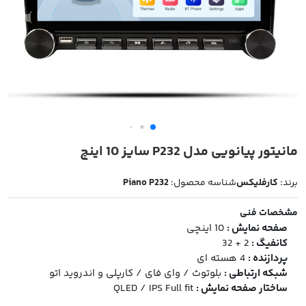
مانیتور پیانویی مدل P232 سایز 10 اینچ
برند:
کارفلیکس
شناسه محصول:
Piano P232
مشخصات فنی
صفحه نمایش :
10 اینچی
کانفیگ :
2 + 32
پردازنده :
4 هسته ای
شبکه ارتباطی :
بلوتوث / وای فای / کارپلی و اندروید اتو
ساختار صفحه نمایش :
QLED / IPS Full fit