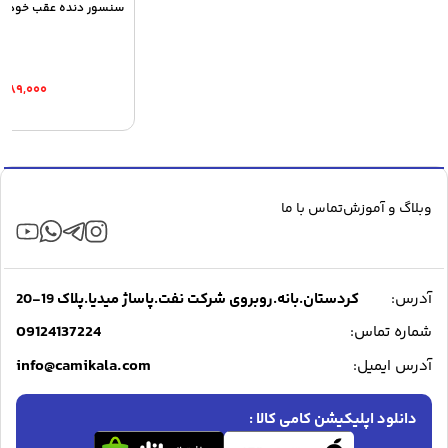
سنسور دنده عقب خودرو مدل
,۸۸۹,۰۰۰
وبلاگ و آموزش
تماس با ما
آدرس:
کردستان.بانه.روبروی شرکت نفت.پاساژ میدیا.پلاک 19-20
09124137224
شماره تماس:
info@camikala.com
آدرس ایمیل:
دانلود اپلیکیشن کامی کالا :