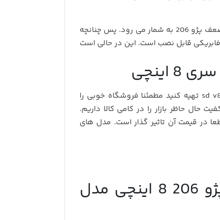
اما همچنان نداشتن مانیتور داخل خودرو یکی از نقاط ضعف پژو 206 به شمار می رود. پس چنانچه
فابریکی قابل نصب است. این در حالی است
برای پژو 206 sd v8 تهیه کنید مطمئنا فروشگاه خوبی را
یت حال حاظر بازار را در کامی کالا داریم.
ا در قیمت آن تاثیر گذار است. مدل های
مشخصات مانیتور اندروید پژو 206 8 اینچی مدل