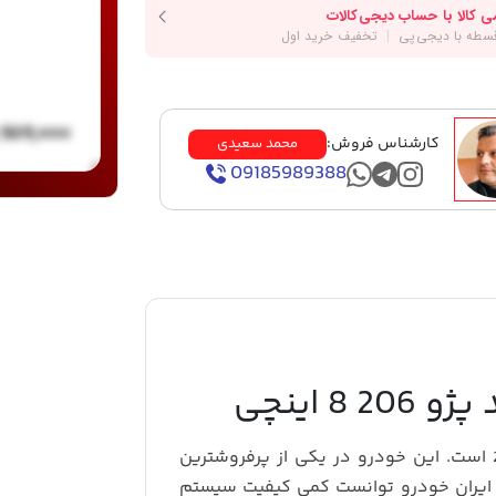
,۹۸۹,۰۰۰
کارشناس فروش:
محمد سعیدی
09185989388
8 اینچی
یکی از پرطرفدارترین خودروهای تولید داخلی پژو 206 است. این خودرو در یکی از پرفروشترین
ی باشد. از سال 1394 ایران خودرو توانست کمی کیفیت سیستم