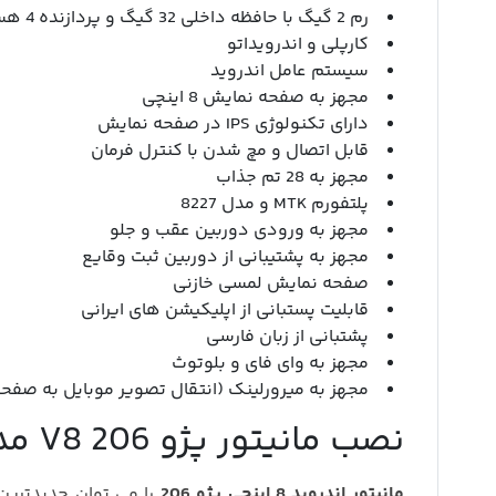
رم 2 گیگ با حافظه داخلی 32 گیگ و پردازنده 4 هسته ای Cortex A7
کارپلی و اندرویداتو
سیستم عامل اندروید
مجهز به صفحه نمایش 8 اینچی
دارای تکنولوژی IPS در صفحه نمایش
قابل اتصال و مچ شدن با کنترل فرمان
مجهز به 28 تم جذاب
پلتفورم MTK و مدل 8227
مجهز به ورودی دوربین عقب و جلو
مجهز به پشتیبانی از دوربین ثبت وقایع
صفحه نمایش لمسی خازنی
قابلیت پستبانی از اپلیکیشن های ایرانی
پشتبانی از زبان فارسی
مجهز به وای فای و بلوتوث
مجهز به میرورلینک (انتقال تصویر موبایل به صفح
نصب مانیتور پژو 206 V8 مدل 7 و 8 اینچی
مانیتور اندروید 8 اینچی پژو 206
را می توان جدیدترین 