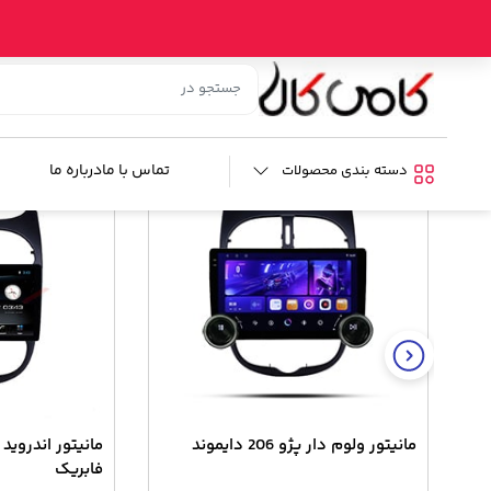
خانه
/
فروشگاه
/
صوتی و تصویری خودرو
/
مانیتور خودرو
/ مانیتور اندرو
کالای مشابه
تماس با ما
درباره ما
دسته بندی محصولات
مانیتور ولوم دار پژو 206 دایموند
فابریک