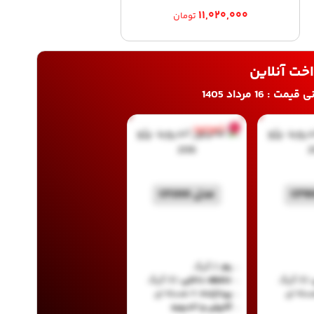
۱۱,۰۲۰,۰۰۰
تومان
اخت آنلاین
: 16 مرداد 1405
ناموجود
مدل CF200
رم:
2 گیگ
32 گیگ
حافظه داخلی:
32 گیگ
پردازنده:
4 هسته ای
کارپلی و اندروید