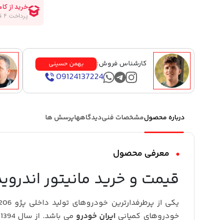
کارشناس فروش:
بهمن حسینی
09124137224
درباره محصول
مشخصات فنی
دیدگاهها
پرسش ها
معرفی محصول
قیمت و خرید مانیتور اندروید پژو 206 
خودروهای کمپانی
ایران خودرو
م