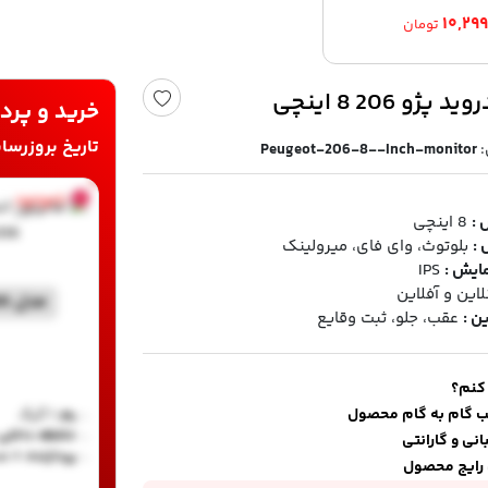
۱۰,۲۹
تومان
پژو 206 8 اینچی
خرید و پرد
تاریخ بروزرسانی قیمت 
Peugeot-206-8--Inch-monitor
ناموجود
 :
8 اینچی
 :
بلوتوث، وای فای، میرولینک
ایش :
IPS
لاین و آفلاین
مدل CF100
ن :
عقب، جلو، ثبت وقایع
 کنم؟
ب گام به گام محصول
رم:
1 گیگ
حافظه داخلی:
نی و گارانتی
پردازنده:
4 هسته ای
رایج محصول