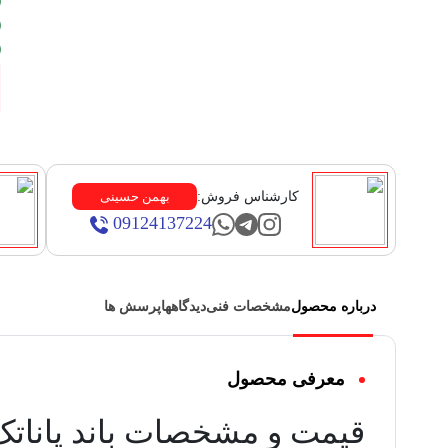
کارشناس فروش:
بهمن حسینی
09124137224
درباره محصول
مشخصات فنی
دیدگاهها
پرسش ها
معرفی محصول
قیمت و مشخصات باند پاناتک SC-6933