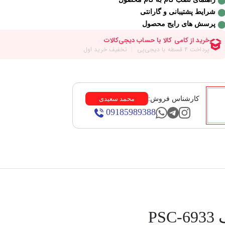
شرایط پشتیبانی و گارانتی
پرسش های رایج محصول
کارشناس فروش:
محمد سعیدی
09185989388
P