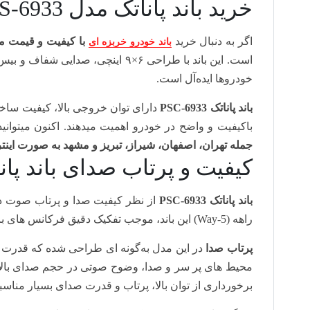
خرید باند پاناتک مدل PCS-6933
اگر به‌ دنبال خرید
با کیفیت و قیمت 
باند خودرو خربزه ای
است. این باند با طراحی ۶×۹ اینچی، 
خودروها ایده‌آل است.
باند پاناتک PSC-6933
دارای توان خروجی بالا، کیفیت سا
باکیفیت و واضح در خودرو اهمیت میدهند. اکنون میتوانی
جمله تهران، اصفهان، شیراز، تبریز و مشهد به صورت اینت
کیفیت و پرتاب صدای باند پاناتک مد
باند پاناتک PSC-6933
از نظر کیفیت صدا و پرتاب صوت در 
راهه (5-Way) این باند، موجب تفکیک دقیق فرکانس‌ های بالا، میانی و پایین شده و در نتیجه، صدایی شفاف با جزئیات کامل تولید میشود.
پرتاب صدا
در این مدل به‌گونه‌ ای طراحی شده که قدرت و
محیط‌ های پر سر و صدا، وضوح صوتی در حجم صدای بالا 
برخورداری از توان بالا، پرتاب و قدرت صدای بسیار مناس