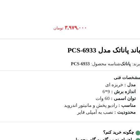
۳,۹۷۹,۰۰۰
تومان
اند پاناتک مدل PCS-6933
رند:
پاناتک
شناسه محصول:
PCS-6933
شخصات فنی
مدل :
خربزه ای
اندازه برش :
9*6
توان اسمی :
60 وات
مناسب :
رادیو پخش و مانیتور اندروید
محدودیت :
نصب به آمپلی فایر
چگونه خرید کنم؟
راهنمای نصب گام به گام محصول