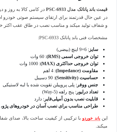
قیمت باند پاناتک مدل PSC-6933
در کامی کالا به روز و 
و شفاف تولید میکند و مناسب نصب در طاق عقب اکثر خود
مشخصات فنی باند پاناتک PSC-6933:
سایز
: 6×9 اینچ (بیضی)
توان خروجی اسمی (RMS)
: 60 وات
توان خروجی حداکثری (MAX)
: 1000 وات
مقاومت (Impedance)
: 4 اهم
حساسیت (Sensitivity)
: 90 دسیبل
جنس ووفر
: پلی‌ پروپیلن تقویت‌ شده با لبه لاستیکی
تعداد درایور
: پنج راهه (5-Way)
قابلیت نصب بدون آمپلی‌فایر
: دارد
طراحی مناسب برای نصب آسان در خودروهای پژو، پر
این
با ترکیبی از کیفیت ساخت بالا، صدای شفا
باند خوردو
میکند.