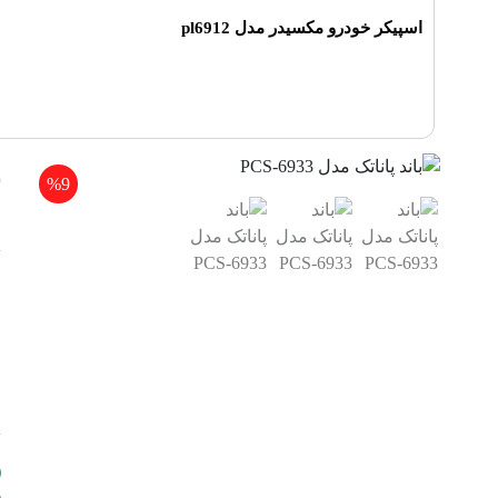
اسپیکر خودرو مکسیدر مدل pl6912
ب
%9
ب
م