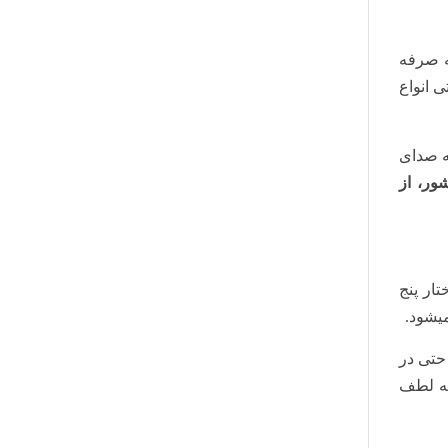
‌ صرفه
وتی انواع
ه صدای
ور، از
ار پنج
حتی در
ه لطف