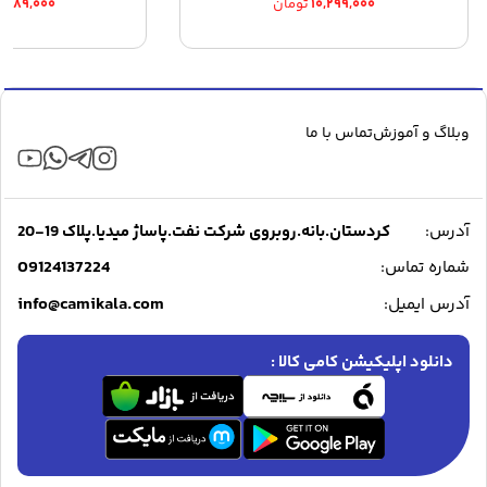
۱۰,۲۹۹,۰۰۰
تومان
۳,۷۸۹,۰۰۰
وبلاگ و آموزش
تماس با ما
آدرس:
کردستان.بانه.روبروی شرکت نفت.پاساژ میدیا.پلاک 19-20
09124137224
شماره تماس:
info@camikala.com
آدرس ایمیل:
دانلود اپلیکیشن کامی کالا :