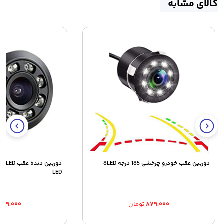
کالای مشابه
دوربین عقب خودرو چرخشی 185 درجه 8LED
LED
۸۷۹,۰۰۰
تومان
۷۸۹,۰۰۰