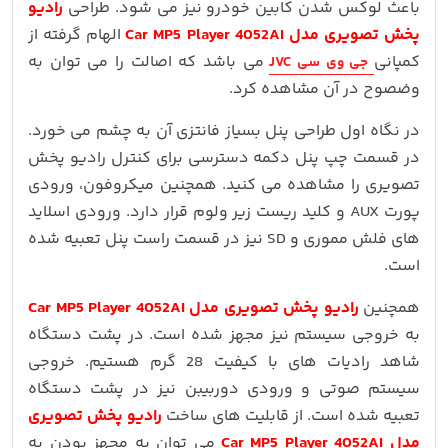
باعث لوکس شدن کابین خودرو نیز می شود. طراحی
رادیو
پخش تصویری مدل Car MP5 Player 4052AI
الهام گرفته از
کمپانی
می باشد که اصالت را می توان به
جی وی سی JVC
وضصوح در آن مشاهده کرد.
در نگاه اول طراحی پنل بسیاز فانتزی آن به چشم می خورد.
در قسمت چپ پنل دکمه دسترسی برای کنترل رادیو پخش
تصویری را مشاهده می کنید. همچنین میکروفون، ورودی
پورت AUX و کلید ریست زیر ولوم قرار دارد. ورودی اسلاید
های فلش مموری و SD نیز در قسمت راست پنل تعبیه شده
است.
همچنین
رادیو پخش تصویری مدل Car MP5 Player 4052AI
به خروجی سیستم نیز مجهز شده است. در پشت دستگاه
شاهد رادیات های با کیفیت 28 گرم هستیم. خروجی
سیستم صوتی و ورودی دوربیبن نیز در پشت دستگاه
تعبیه شده است. از قابلیت های ساخت
رادیو پخش تصویری
مدل Car MP5 Player 4052AI
می توان به مجهز بودن به