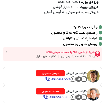
ورودی پورت :
USB, SD, AUX
خروچی پورت :
USB شارژ گوشی
خروجی سیستم صوتی :
4 آرسی آمپلی
چگونه خرید کنم؟
راهنمای نصب گام به گام محصول
شرایط پشتیبانی و گارانتی
پرسش های رایج محصول
کارشناس فروش:
بهمن حسینی
09124137224
کارشناس فروش:
محمد سعیدی
09185989388