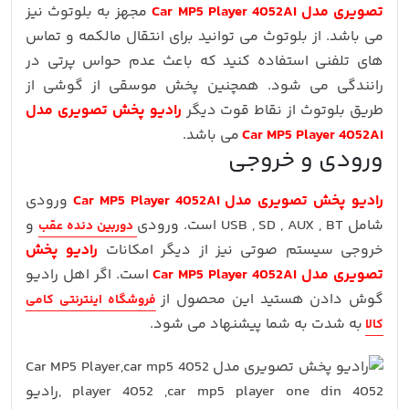
تصویری مدل Car MP5 Player 4052AI
مجهز به بلوتوث نیز
می باشد. از بلوتوث می توانید برای انتقال مالکمه و تماس
های تلفنی استفاده کنید که باعث عدم حواس پرتی در
رانندگی می شود. همچنین پخش موسقی از گوشی از
طریق بلوتوث از نقاط قوت دیگر
رادیو پخش تصویری مدل
Car MP5 Player 4052AI
می باشد.
ورودی و خروجی
رادیو پخش تصویری مدل Car MP5 Player 4052AI
ورودی
شامل USB , SD , AUX , BT است. ورودی
و
دوربین دنده عقب
خروجی سیستم صوتی نیز از دیگر امکانات
رادیو پخش
تصویری مدل Car MP5 Player 4052AI
است. اگر اهل رادیو
گوش دادن هستید این محصول از
فروشگاه اینترنتی کامی
به شدت به شما پیشنهاد می شود.
کالا