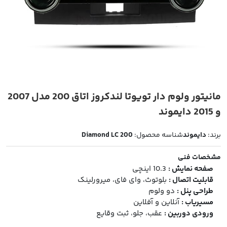
مانیتور ولوم دار تویوتا لندکروز اتاق 200 مدل 2007
و 2015 دایموند
برند:
دایموند
شناسه محصول:
Diamond LC 200
مشخصات فنی
صفحه نمایش :
10.3 اینچی
قابلیت اتصال :
بلوتوث، وای فای، میرورلینک
طراحی پنل :
دو ولوم
مسیریاب :
آنلاین و آفلاین
ورودی دوربین :
عقب، جلو، ثبت وقایع