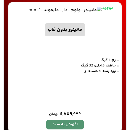
موجود
مانیتور بدون قاب
رم:
1 گیگ
رم
حاظفه داخلی:
32 گیگ
حا
پردازنده:
4 هسته ای
پر
کا
۱۱,۸۵۹,۰۰۰
تومان
افزودن به سبد