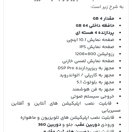
به شرح زیر است:
مقدار 4 GB
حافظه داخلی 64 GB
پردازنده 4 هسته ای
صفحه نمایش 10.1 اینچی
صفحه نمایش IPS
رزولیشن 800*1208
صفحه نمایش لمسی خازنی
مجهز به ریزپردازنده DSP Pro
مجهز به کارپلی / اتواندروید
مجهز به بلوتوث 5.1
مجهز به فن هوشمند
خروجی سیستم صوتی
قابلیت نصب اپلیکیشن های آنلاین و آفلاین
مسیریابی
قابلیت نصب اپلیکیشن های تلویزیون و ماهواره
ورودی
دوربین عقب
، جلو و
دوربین 360
قابلیت نصب
دوربین های ثبت وقایع