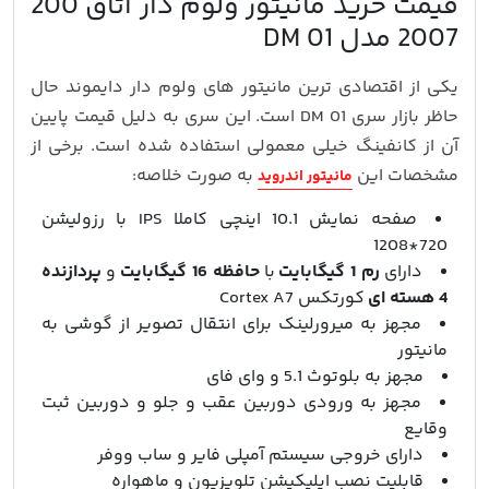
قیمت خرید مانیتور ولوم دار اتاق 200
2007 مدل DM 01
یکی از اقتصادی ترین مانیتور های ولوم دار دایموند حال
حاظر بازار سری DM 01 است. این سری به دلیل قیمت پایین
آن از کانفینگ خیلی معمولی استفاده شده است. برخی از
مشخصات این
به صورت خلاصه:
مانیتور اندروید
صفحه نمایش 10.1 اینچی کاملا IPS با رزولیشن
720*1208
دارای
رم 1 گیگابایت
با
حافظه 16 گیگابایت
و
پردازنده
4 هسته ای
کورتکس Cortex A7
مجهز به میرورلینک برای انتقال تصویر از گوشی به
مانیتور
مجهز به بلوتوث 5.1 و وای فای
مجهز به ورودی دوربین عقب و جلو و دوربین ثبت
وقایع
دارای خروجی سیستم آمپلی فایر و ساب ووفر
قابلیت نصب اپلیکیشن تلویزیون و ماهواره