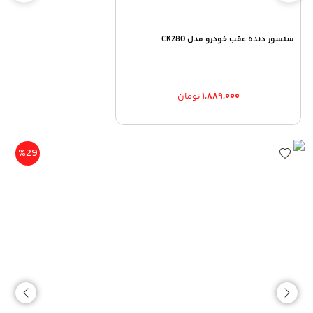
سنسور دنده عقب خودرو مدل CK280
۱,۸۸۹,۰۰۰
تومان
%29