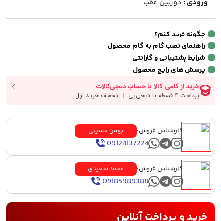
ورودی :
دوربین عقب
چگونه خرید کنم؟
راهنمای نصب گام به گام محصول
شرایط پشتیبانی و گارانتی
پرسش های رایج محصول
کارشناس فروش:
بهمن حسینی
09124137224
کارشناس فروش:
محمد سعیدی
09185989388
خرید و پرداخت آنلاین