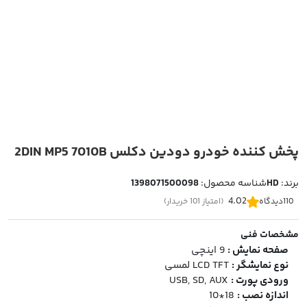
پخش کننده خودرو دودین دکلس 2DIN MP5 7010B
برند:
HD
شناسه محصول:
1398071500098
4.02
110
دیدگاه
(امتیاز 101 خریدار)
مشخصات فنی
صفحه نمایش :
9 اینچی
نوع نمایشگر :
LCD TFT لمسی
ورودی پورت :
USB, SD, AUX
اندازه نصب :
18*10