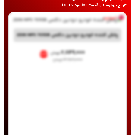
تاریخ بروزرسانی قیمت : 18 مرداد 1363
ناموجود
پخش کننده خودرو دودین دکلس 2DIN MP5 7010B
۲,۸۴۹,۰۰۰
تومان
%29
۳,۹۸۹,۰۰۰
تومان