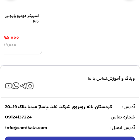
۲۶,۲۳۰,۰۰۰ تومان
Pro
,۴۹۵,۰۰۰
ق
ق
۶,۹۸۹,۰۰۰
ا
ف
۰
ب
وبلاگ و آموزش
تماس با ما
آدرس:
کردستان.بانه.روبروی شرکت نفت.پاساژ میدیا.پلاک 19-20
09124137224
شماره تماس:
info@camikala.com
آدرس ایمیل: