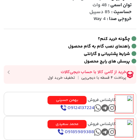
توان اسمی :
48 وات
حساسیت :
85 دسیبل
خروجی صدا :
4 Way
چگونه خرید کنم؟
راهنمای نصب گام به گام محصول
شرایط پشتیبانی و گارانتی
پرسش های رایج محصول
کارشناس فروش:
بهمن حسینی
09124137224
کارشناس فروش:
محمد سعیدی
09185989388