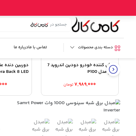
خانه
/
فروشگاه
/
ابزار خودرو
/
مبدل برق خودرو
/ مبدل برق شبه سینوسی 1000 وات nverter
کالای مشابه
تماس با ما
درباره ما
دسته بندی محصولات
پخش کننده خودرو دودین اندروید 7
اینچ مدل P100
ra Back 8 LED
۰۰۰
۷,۹۸۹,۰۰۰
تومان
م
ب