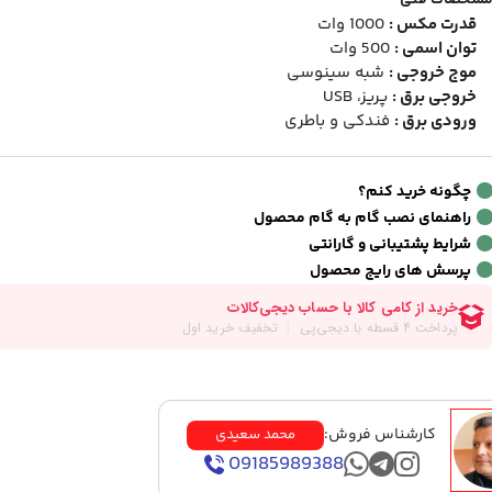
شخصات فنی
قدرت مکس :
1000 وات
توان اسمی :
500 وات
موج خروجی :
شبه سینوسی
خروجی برق :
پریز، USB
ورودی برق :
فندکی و باطری
چگونه خرید کنم؟
راهنمای نصب گام به گام محصول
شرایط پشتیبانی و گارانتی
پرسش های رایج محصول
کارشناس فروش:
محمد سعیدی
09185989388