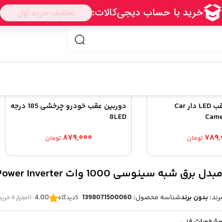
Samrt Power I
دوربین دنده عقب LED دار Car
دوربین عقب خودرو چرخشی 185 درجه
8LED
Came
۸۷۹,۰۰۰
۷۸۹,
تومان
تومان
بدل برق شبه سینوسی 1000 وات Samrt Power Inverter
رند:
بدون برند
شناسه محصول:
1398071500060
4.00
5
دیدگاه
(امتیاز 4 خریدار)