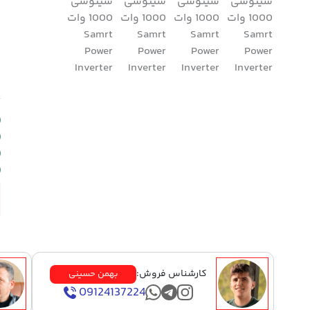
م
کارشناس فروش:
بهمن حسینی
09124137224