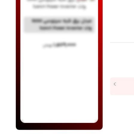
مبدل برق شبه سینوسی 1000
وات Samrt Power Inverter
۱,۵۷۹,۰۰۰
تومان