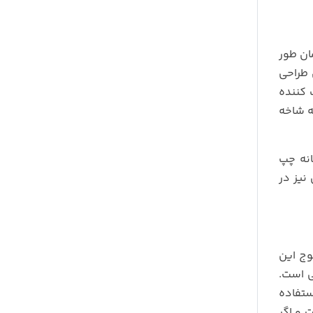
ان طور
برق آن طراحی
 کننده
ه شاخه
نه چپ
نیز در
وج این
ی است.
ستفاده
 و اگر