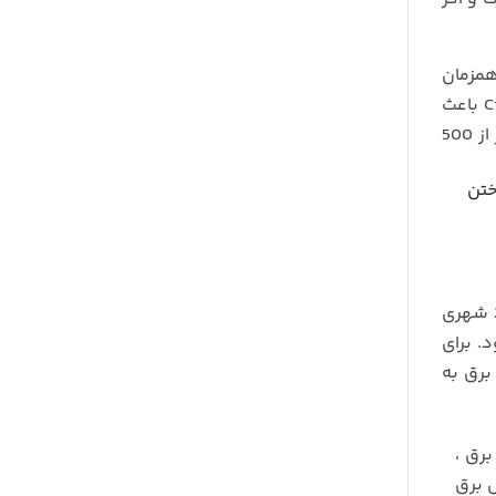
ه به صورت همزمان
می توانید از آن استفاده کنید. استفاده از سیستم های پیشرفته و درجه یک در تولید محصولات مبدل برق خودرو شرکت Cil باعث
شده است استقبال مشتریان را به همراه داشته باشد. با این اینورتر برق می توانید تعدادی زیادی لامپ را روشن کنید. اگر از 500
ختن
قادر است برق 12 ولتی خودرو را به 220 شهری
. برای
برق به