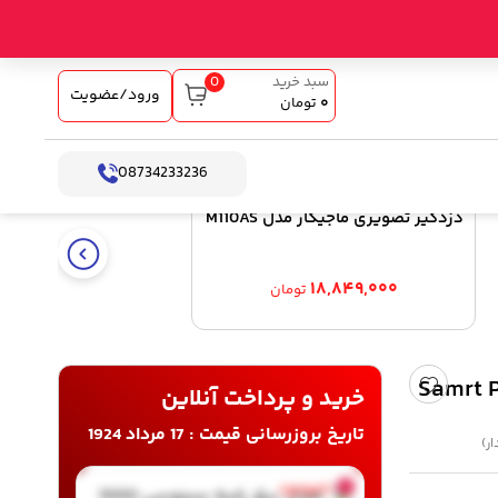
0
سبد خرید
ورود/عضویت
۰
تومان
08734233236
دزدگیر تصویری ماجیکار مدل M110AS
۱۸,۸۴۹,۰۰۰
تومان
خرید و پرداخت آنلاین
تاریخ بروزرسانی قیمت : 17 مرداد 1924
ناموجود