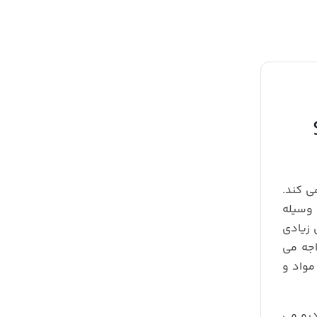
S
ی کند.
 وسیله
 زیادی
اجه می
مواد و
درو می