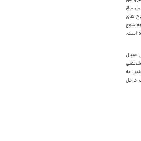
یل برق
وج های
ه تنوع
ن مبدل
 شخصی
نین به
ف داخل