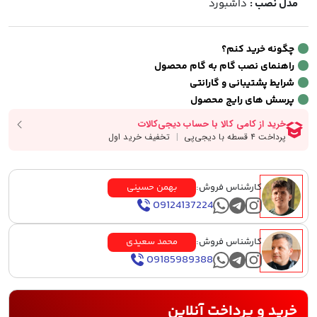
مدل نصب :
داشبورد
چگونه خرید کنم؟
راهنمای نصب گام به گام محصول
شرایط پشتیبانی و گارانتی
پرسش های رایج محصول
کارشناس فروش:
بهمن حسینی
09124137224
کارشناس فروش:
محمد سعیدی
09185989388
خرید و پرداخت آنلاین