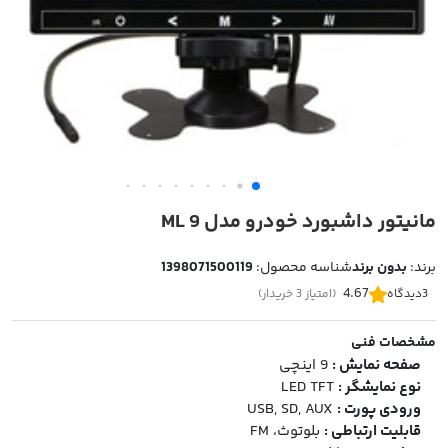
مانیتور داشبورد خودرو مدل 9 ML
برند:
بدون برند
شناسه محصول:
1398071500119
4.67
3
دیدگاه
(امتیاز 3 خریدار)
مشخصات فنی
صفحه نمایش :
9 اینچی
نوع نمایشگر :
LED TFT
ورودی پورت :
USB, SD, AUX
قابلیت ارتباطی :
بلوتوث، FM