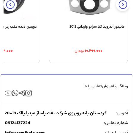
مانیتور اندروید کیا سراتو وارداتی 2012
دوربین دنده عقب زیر پلا
۱۰,۲۹۹,۰۰۰
تومان
۶۴۹,۰۰۰
وبلاگ و آموزش
تماس با ما
آدرس:
کردستان.بانه.روبروی شرکت نفت.پاساژ میدیا.پلاک 19-20
09124137224
شماره تماس: