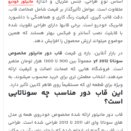
اساس نوع طراحی، جنس متریال و اندازه
مانیتور خودرو
متفاوت است. عوامل تأثیرگذار بر قیمت شامل ضخامت قاب،
دقت قالب‌ گیری، کیفیت رنگ‌ کاری و هماهنگی با داشبورد
فابریک خودرو است. برخی قابها دارای طراحی تقویت‌ شده
با قابلیت نصب آسانتر و فیکس بهتر هستند که همین
موضوع میتواند ارزش محصول را افزایش دهد.
در بازار آنلاین، بازه‌ ی قیمت
قاب دور مانیتور مخصوص
سوناتا yf 2012
معمولاً بین 900 تا 1300 هزار تومان متغیر
است. فروشگاه‌ هایی که ضمانت اصالت و کیفیت ارائه
میدهند، انتخاب مطمئن‌ تری برای خرید محسوب میشوند، به‌
ویژه برای قطعه‌ ای که مستقیماً روی ظاهر کابین تأثیر دارد.
این قاب دور مناسب چه سوناتایی
است؟
قاب دور مانیتور ارائه‌ شده مخصوص خودروی همه ی مدل
های سوناتا وای اف 2011 تا 2013 طراحی شده است. طراحی
این قاب به‌ گونه‌ ای انجام شده که با جای نصب آن در مکان