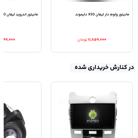
مانیتور ولوم دار لیفان X50 دایموند
مانیتور اندروید لیفان 620
۱۱,۸۵۹,۰۰۰
تومان
۰,۲۹۹,۰۰۰
در کنارش خریداری شده