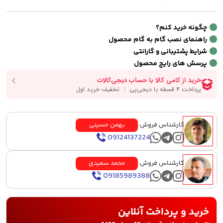
چگونه خرید کنم؟
راهنمای نصب گام به گام محصول
شرایط پشتیبانی و گارانتی
پرسش های رایج محصول
کارشناس فروش:
بهمن حسینی
09124137224
کارشناس فروش:
محمد سعیدی
09185989388
خرید و پرداخت آنلاین