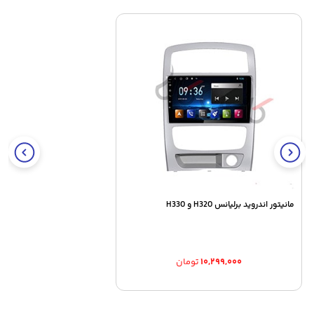
مانیتور اندروید برلیانس H320 و H330
۱۰,۲۹۹,۰۰۰
تومان