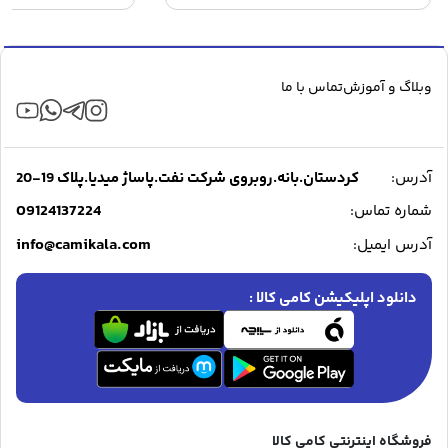
۱۲,۴۸۹,۰۰۰ تومان.
۱۴,۸۸۹,۰۰۰ تومان
بود.
وبلاگ و آموزش
تماس با ما
آدرس:
کردستان.بانه.روبروی شرکت نفت.پاساژ میدیا.پلاک 19-20
09124137224
شماره تماس:
info@camikala.com
آدرس ایمیل:
دانلود اپلیکیشن کامی کالا :
فروشگاه اینترنتی کامی کالا