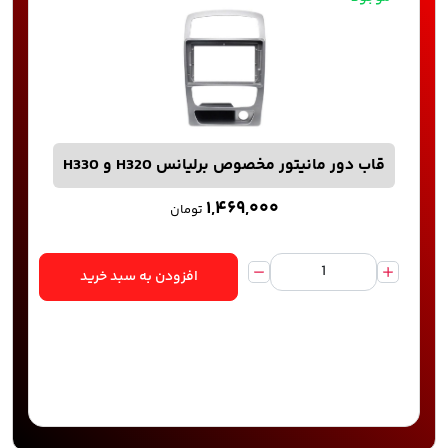
قاب دور مانیتور مخصوص برلیانس H320 و H330
۱,۴۶۹,۰۰۰
تومان
افزودن به سبد خرید