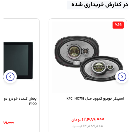
در کنارش خریداری شده
%16
اسپیکر خودرو کنوود مدل KFC-HQ718
P100
۱۲,۴۸۹,۰۰۰
تومان
,۹۸۹,۰۰۰
قیمت
قیمت
۱۴,۸۸۹,۰۰۰
تومان
اصلی:
فعلی: