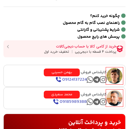
چگونه خرید کنم؟
راهنمای نصب گام به گام محصول
شرایط پشتیبانی و گارانتی
پرسش های رایج محصول
کارشناس فروش:
بهمن حسینی
09124137224
کارشناس فروش:
محمد سعیدی
09185989388
خرید و پرداخت آنلاین