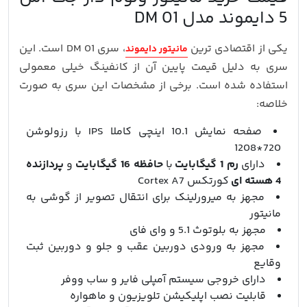
5 دایموند مدل DM 01
یکی از اقتصادی ترین
، سری DM 01 است. این
مانیتور دایموند
سری به دلیل قیمت پایین آن از کانفینگ خیلی معمولی
استفاده شده است. برخی از مشخصات این سری به صورت
خلاصه:
صفحه نمایش 10.1 اینچی کاملا IPS با رزولوشن
720*1208
دارای
رم 1 گیگابایت
با
حافظه 16 گیگابایت
و
پردازنده
4 هسته ای
کورتکس Cortex A7
مجهز به میرورلینک برای انتقال تصویر از گوشی به
مانیتور
مجهز به بلوتوث 5.1 و وای فای
مجهز به ورودی دوربین عقب و جلو و دوربین ثبت
وقایع
دارای خروجی سیستم آمپلی فایر و ساب ووفر
قابلیت نصب اپلیکیشن تلویزیون و ماهواره