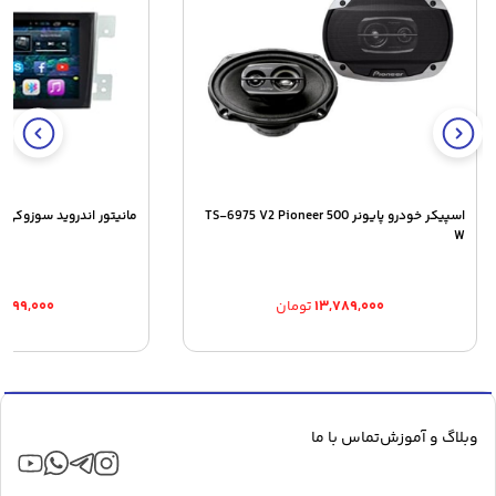
اسپیکر خودرو پایونر TS-6975 V2 Pioneer 500
مانیتور اندروید سوزوکی گر
W
۱۳,۷۸۹,۰۰۰
تومان
۰,۲۹۹,۰۰۰
وبلاگ و آموزش
تماس با ما