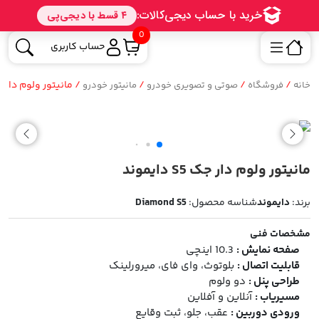
0
حساب کاربری
/
/
/
/ مانیتور ولوم دار جک S5 دای
خانه
فروشگاه
صوتی و تصویری خودرو
مانیتور خودرو
مانیتور ولوم دار جک S5 دایموند
برند:
دایموند
شناسه محصول:
Diamond S5
مشخصات فنی
صفحه نمایش :
10.3 اینچی
قابلیت اتصال :
بلوتوث، وای فای، میرورلینک
طراحی پنل :
دو ولوم
مسیریاب :
آنلاین و آفلاین
ورودی دوربین :
عقب، جلو، ثبت وقایع