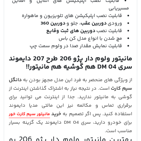
قابلیت نصب اپلیکیشن های آنلاین و آفلاین
مسیریابی
قابلیت نصب اپلیکیشن های تلویزیون و ماهواره
ورودی
دوربین عقب
، جلو و
دوربین 360
قابلیت نصب
دوربین های ثبت وقایع
مچ شدن با انواع مدل کن باس
قابلیت نمایش مقدار صدا در ولوم سمت چپ
مانیتور ولوم دار پژو 206 طرح 207 دایموند
سری DM 04 هم گوشیه هم مانیتور!!
از ویژگی های منحصر به فرد این مدل مجهز بودن به
دانگل
سیم کارت
است. در نتیجه نیاز به اشتراک گذاشتن اینترنت از
گوشی به مانیتور ندارید. جدا از اینترنت می توانید برای
برقراری تماس و مکالمه نیز این مالتی مدیا دایموند
استفاده کنید. پس اگر تصمیم به
خرید
مانیتور سیم کارت خور
برای خودرو دارید، سری DM 04 دایموند یک گزینه بسیار
مناسب است.
بهترین مانیتور ولوم دار پژو 206 رو