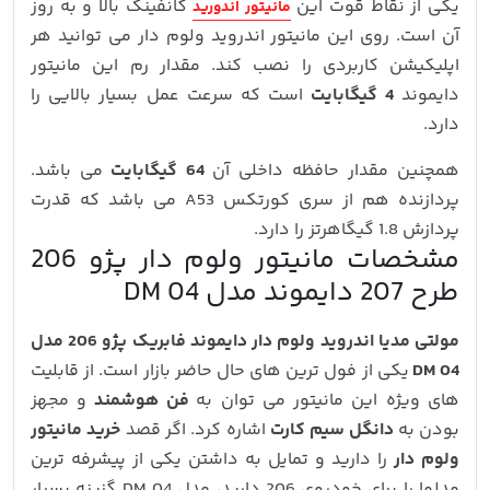
یکی از نقاط قوت این
کانفینگ بالا و به روز
مانیتور اندورید
آن است. روی این مانیتور اندروید ولوم دار می توانید هر
اپلیکیشن کاربردی را نصب کند. مقدار رم این مانیتور
دایموند
4 گیگابایت
است که سرعت عمل بسیار بالایی را
دارد.
همچنین مقدار حافظه داخلی آن
64 گیگابایت
می باشد.
پردازنده هم از سری کورتکس A53 می باشد که قدرت
پردازش 1.8 گیگاهرتز را دارد.
مشخصات مانیتور ولوم دار پژو 206
طرح 207 دایموند مدل DM 04
مولتی مدیا اندروید ولوم دار دایموند فابریک پژو 206 مدل
DM 04
یکی از فول ترین های حال حاضر بازار است. از قابلیت
های ویژه این مانیتور می توان به
فن هوشمند
و مجهز
بودن به
دانگل سیم کارت
اشاره کرد. اگر قصد
خرید مانیتور
ولوم دار
را دارید و تمایل به داشتن یکی از پیشرفه ترین
مدلها را برای خودروی 206 دارید، مدل DM 04 گزینه بسیار