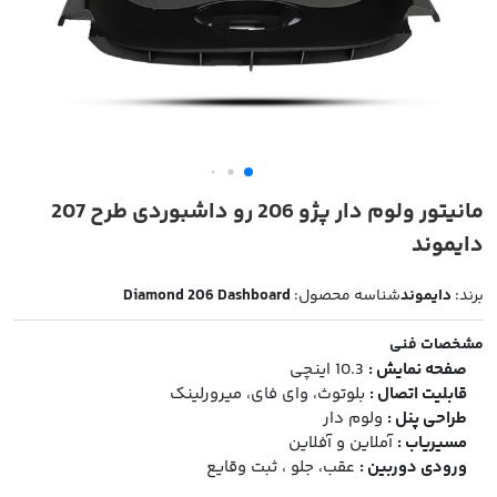
مانیتور ولوم دار پژو 206 رو داشبوردی طرح 207
دایموند
برند:
دایموند
شناسه محصول:
Diamond 206 Dashboard
مشخصات فنی
صفحه نمایش :
10.3 اینچی
قابلیت اتصال :
بلوتوث، وای فای، میرورلینک
طراحی پنل :
ولوم دار
مسیریاب :
آملاین و آفلاین
ورودی دوربین :
عقب، جلو ، ثبت وقایع