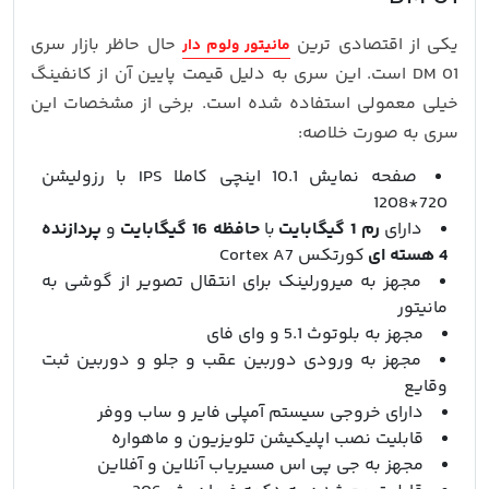
یکی از اقتصادی ترین
حال حاظر بازار سری
مانیتور ولوم دار
DM 01 است. این سری به دلیل قیمت پایین آن از کانفینگ
خیلی معمولی استفاده شده است. برخی از مشخصات این
سری به صورت خلاصه:
صفحه نمایش 10.1 اینچی کاملا IPS با رزولیشن
720*1208
دارای
رم 1 گیگابایت
با
حافظه 16 گیگابایت
و
پردازنده
4 هسته ای
کورتکس Cortex A7
مجهز به میرورلینک برای انتقال تصویر از گوشی به
مانیتور
مجهز به بلوتوث 5.1 و وای فای
مجهز به ورودی دوربین عقب و جلو و دوربین ثبت
وقایع
دارای خروجی سیستم آمپلی فایر و ساب ووفر
قابلیت نصب اپلیکیشن تلویزیون و ماهواره
مجهز به جی پی اس مسیریاب آنلاین و آفلاین