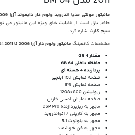
2011 مدل DM 04
مانیتور مولتی مدیا اندروید ولوم دار دایموند آزرا 2009 مدل DM 04
حاضر بازار است. از قابلیت های ویژه این مانیتور می تو
سیم کارت
اشاره کرد.
مشخصات کانفینگ
مانیتور ولوم دار آزرا 2006 تا 2011
DM 04 به شرح زیر است:
مقدار 4 GB
حافظه داخلی 64 GB
پردازنده 4 هسته ای
صفحه نمایش 10.1 اینچی
صفحه نمایش IPS
رزولیشن 800*1208
صفحه نمایش لمسی خازنی
مجهز به ریزپردازنده DSP Pro
مجهز به کارپلی / اتواندروید
مجهز به بلوتوث 5.1
مجهز به فن هوشمند