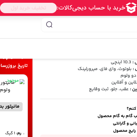
آزرا 2006 تا 2012 دایموند
 2006 تا 2012 دایموند
اسه محصول:
Diamond Azera 2009
خرید و پرد
 :
10.3 اینچی
تاریخ بروزرسانی قیمت 
 :
بلوتوث، وای فای، میرورلینک
دو ولوم
موجود
لاین و آفلاین
ن :
عقب، جلو، ثبت وقایع
مانیتور ب
 کنم؟
ب گام به گام محصول
نی و گارانتی
رایج محصول
رم:
1 گیگ