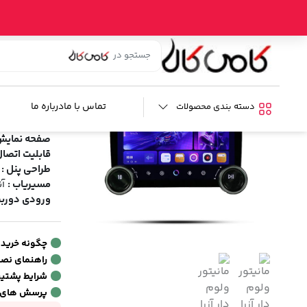
خانه
/
فروشگاه
/
صوتی و تصویری خودرو
/
مانیتور خودرو
/ مانیتور ولوم دار 
مانیتور ولوم دار آزرا
برند:
دایموند
شن
تماس با ما
درباره ما
دسته بندی محصولات
مشخصات فنی
صفحه نمایش
قابلیت اتصال
طراحی پنل :
مسیریاب :
آن
ورودی دوربی
چگونه خرید
راهنمای نص
شرایط پشتیبا
پرسش های 