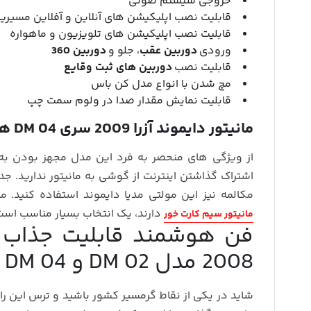
خروجی سیستم صوتی
قابلیت نصب اپلیکیشن های آنلاین و آفلاین مسیریا
قابلیت نصب اپلیکیشن های تلویزیون و ماهواره
ورودی
دوربین عقب
، جلو و
دوربین 360
قابلیت نصب
دوربین های ثبت وقایع
مچ شدن با انواع مدل کن باس
قابلیت نمایش مقدار صدا در ولوم سمت چپ
مانیتور دایموند آزرا 2009 سری DM 04 هم گوشیه هم مانیتور!!
از ویژگی های منحصر به فرد این مدل مجهز بودن به 
اشتراک گذاشتن اینترنت از گوشی به مانیتور ندارید. جدا 
مکالمه نیز این مولتی مدیا دایموند استفاده کنید. مدل DM 04 برای افرادی که تمایل به
دارند، یک انتخاب بسیار مناسب است
مانیتور سیم کارت خور
فن هوشمند قابلیت جذاب مان
2008 مدل DM 02 و DM 04
شاید در یکی از نقاط گرمسیر کشور باشید و ترس این را 