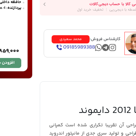
حافظه داخلی:
پردازنده:
4 هسته ای
کارشناس فروش:
محمد سعیدی
09185989388
,۸۵۹,۰۰۰
افزودن ب
حی آن تقریبا تکراری شده است کمپانی
و آن طراحی و تولید سری جدی از مانیتور اندروید