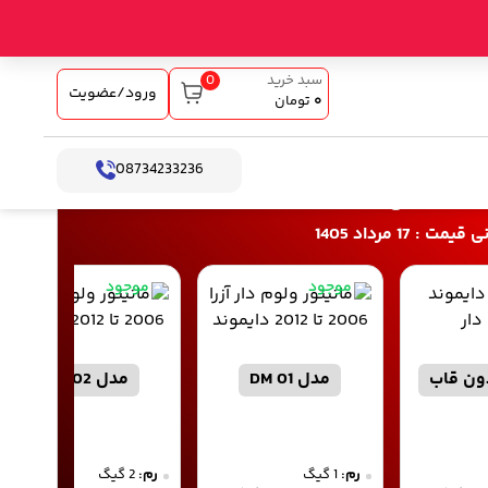
0
سبد خرید
ورود/عضویت
۰
تومان
08734233236
اخت آنلاین
: 17 مرداد 1405
موجود
موجود
دون قاب
مدل DM 01
مدل DM 02
رم:
1 گیگ
رم:
2 گیگ