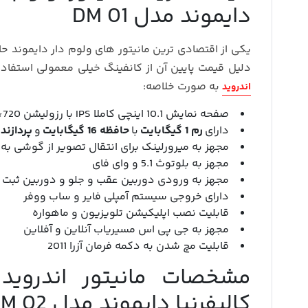
دایموند مدل DM 01
دلیل قیمت پایین آن از کانفینگ خیلی معمولی استفا
به صورت خلاصه:
اندروید
صفحه نمایش 10.1 اینچی کاملا IPS با رزولیشن 720*1208
دارای
رم 1 گیگابایت
با
حافظه 16 گیگابایت
و
پردازنده 4 هسته
مجهز به میرورلینک برای انتقال تصویر از گوشی به م
مجهز به بلوتوث 5.1 و وای فای
مجهز به ورودی دوربین عقب و جلو و دوربین ثبت 
دارای خروجی سیستم آمپلی فایر و ساب ووفر
قابلیت نصب اپلیکیشن تلویزیون و ماهواره
مجهز به جی پی اس مسیریاب آنلاین و آفلاین
قابلیت مچ شدن به دکمه فرمان آزرا 2011
کالیفرنیا دایموند مدل DM 02