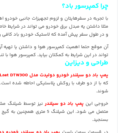
چرا کمپرسور باد؟
با تجربه در سفرهایتان و لزوم تجهیزات جانبی خودرو اهمی
مثلا داشتن یه مبدل برق خودرو می تواند در شرایط خاص
و در طول سفر پیش آمده که لاستیک خودرو باد کافی را 
آن موقع حتما اهمیت کمپرسور هوا و داشتن یا تهیه آن
تواند در این شرایط به کمکتان بیاید. کمپرسور هوا با
طراحی و دیزاین
پمپ باد دو سیلندر خودرو دولیدت مدل DewLaet DTW300
شوند.
خروجی این
پمپ باد دو سیلندر
متصل می شود. این شیلنگ 5 مت
بسنجید.
در قسمت سمت راست
پمپ باد دو سیلندر خودرو دولیدت مدل 0