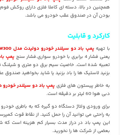
همچنین در بالا، دسته ای کاملا فلزی دارای روکش فو
بودن آن در صندوق عقب خودرو می باشد.
کارکرد و قابلیت
با تهیه
پمپ باد دو سیلندر خودرو دولیدت مدل DewLaet DTW300
یعنی فشار 4 برابری با خودرو سواری.فشار سنج
پمپ باد د
بزنید لاستیک ها را باد بزنید یا شاید بخواهید صندوق ع
به خاطر پیستون های فلزی
پمپ باد دو سیلندر خودرو دولیدت مدل
دبی هوا 60 لیتر بر دقیقه است.
برای ورودی ولتاژ دستگاه دو گیره که به باطری خودر
به راحتی می توانید آن را حمل کنید. از نقاط قوت کمپر
این پمپ باد در دراز مدت بسیار کم هزینه است که شم
بعضی از شرکت ها را نخورید.