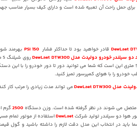
م برای حمل راحت آن تعبیه شده است و دارای کیف بسیار مناسب جه
قادر خواهید بود تا حداکثر فشار
PSI 150
بهرمند شوی
و سیلندر خودرو دولیدت مدل DewLaet DTW300
روی 
تعبیه شده است. خاصیت سیم برق دو متری و شیلنگ 5 متری این است که شما می توانید دور تا دور خودرو را با این
قب خودرو را با هوای کمپرسور تمیز کنید.
 DewLaet DTW300
می تواند مدت زیادی را مرتب کار کند
و متصل می شوند در نظر گرفته شده است. وزن دستگاه
2500
گرم ا
سور هوا دو سیلندر تولید شرکت
DewLaet
استفاده از موتور تمام مس
ا باید در انتخاب این مدل دقت لازم را داشته باشید و گول قیمت