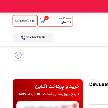
0
سبد خرید
ورود/عضویت
۰
تومان
08734233236
خرید و پرداخت آنلاین
تاریخ بروزرسانی قیمت : 18 مرداد 1405
ناموجود