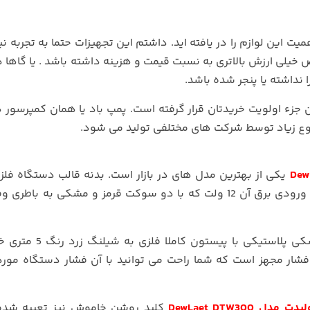
ت این لوازم را در یافته اید. داشتم این تجهیزات حتما به تجربه نیا
 خیلی ارزش بالاتری به نسبت قیمت و هزینه داشته باشد . یا گاها د
نداشته یا پنجر شده باشد.
 جزء اولویت خریدتان قرار گرفته است. پمپ باد یا همان کمپرسور 
 تنوع زیاد توسط شرکت های مختلفی تولید می شود.
یکی از بهترین مدل های در بازار است. بدنه قالب دستگاه فل
که با از دو طرف با روکش پلاستیکی احاطه شده است. ورودی برق آن 12 ولت که با دو سوکت قرمز و مشکی ب
نیز توسط شیلنگ مشکی پلاستیکی با پیستون کام
ری همچنین به گیج فشار مجهز است که شما راحت می توانید با آن فشار دستگاه مور
DewLaet DTW30
کلید روشن خاموش نیز تعبیه شده