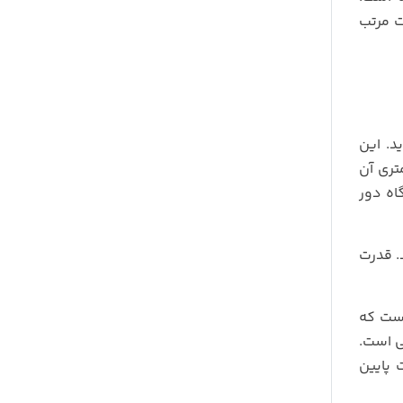
ت مرتب
د. این
شیلنگ 5 متری آن
 دستگاه دور
. قدرت
ست که
ی است.
 پایین