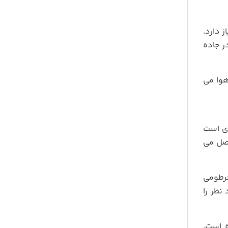
ز دارد.
ر جاده
هوا می
زی است
ه باطری وصل می
لا فلزی به شیلنگ زرد رنگ 5 متری خرطومی
د نظر را
 است.