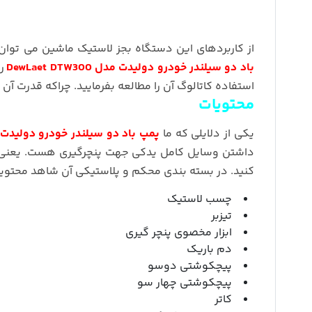
از کاربردهای این دستگاه بجز لاستیک ماشین می توان
باد دو سیلندر خودرو دولیدت مدل DewLaet DTW300
را
استفاده کاتالوگ آن را مطالعه بفرمایید. چراکه قدرت آن
محتویات
یکی از دلایلی که ما
پمپ باد دو سیلندر خودرو دولیدت مدل  DTW300
داشتن وسایل کامل یدکی جهت پنچرگیری هست. یعنی شما
کنید. در بسته بندی محکم و پلاستیکی آن شاهد محتوی
چسب لاستیک
تیزبر
ابزار مخصوی پنچر گیری
دم باریک
پیچکوشتی دوسو
پیچکوشتی چهار سو
کاتر