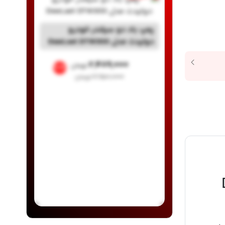
پمپ باد دو سیلندر خودرو
دولیدت مدل DewLaet DTW300
۲,۴۸۹,۰۰۰
تومان
%16
۲,۹۵۰,۰۰۰
تومان
Dew