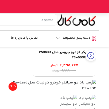
خانه
/
فروشگاه
/
ابزار خودرو
/
کمپرسور هوا
/ پمپ باد دو سیلندر خودرو دول
کالای مشابه
تماس با ما
درباره ما
دسته بندی محصولات
%15
اسپیکر خودرو پایونیر مدل Pioneer
TS-6900 Pro
۱۴,۴۹۵,۰۰۰
تومان
قیمت
قیمت
۱۶,۹۸۹,۰۰۰
تومان
اصلی:
فعلی:
۱۴,۴۹۵,۰۰۰ تومان.
۱۶,۹۸۹,۰۰۰ تومان
پ
%16
بود.
ش