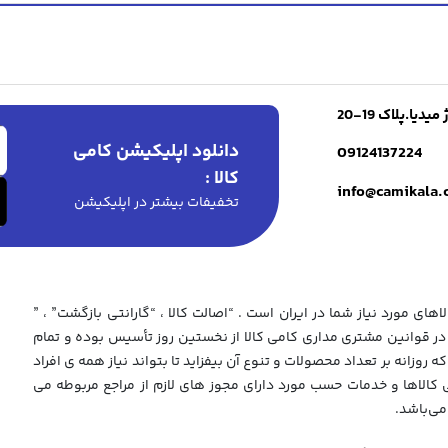
ا.پلاک 19-20
دانلود اپلیکیشن کامی
09124137224
کالا :
info@camikala
تخفیفات بیشتر در اپلیکیشن
های مورد نیاز شما در ایران است . “اصالت کالا ، “گارانتی بازگشت” ، ”
 قوانین مشتری مداری کامی کالا از نخستین روز تأسیس بوده و تمام
که روزانه بر تعداد محصولات و تنوع آن بیفزاید تا بتواند نیاز همه ی افراد
ی کالاها و خدمات حسب مورد دارای مجوز های لازم از مراجع مربوطه می
می‌باشد.