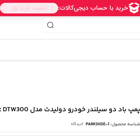
یدت مدل DewLaet DTW300
مپ باد دو سیلندر خودرو دولیدت مدل DewLaet DTW300
ناسه محصول:
PARKSIIDE-1
1
دیدگاه