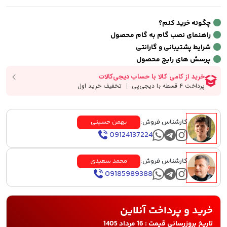
چگونه خرید کنم؟
راهنمای نصب گام به گام محصول
شرایط پشتیبانی و گارانتی
پرسش های رایج محصول
کارشناس فروش:
بهمن حسینی
09124137224
کارشناس فروش:
محمد سعیدی
09185989388
خرید و پرداخت آنلاین
تاریخ بروزرسانی قیمت : 16 مرداد 1405