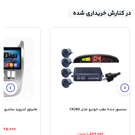
در کنارش خریداری شده
سنسور دنده عقب خودرو مدل CK280
مانیتور اندروید ساندرو ا
۴,۶۲۵,۰۰۰
۱,۸۸۹,۰۰۰
تومان