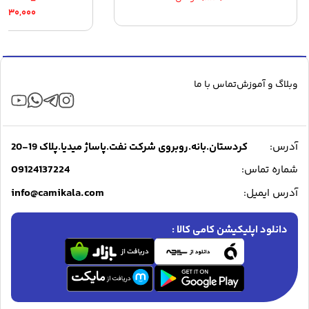
–
Price
۶,۲۳۰,۰۰۰
range:
through
۲۶,۲۳۰,۰۰۰ توم
وبلاگ و آموزش
تماس با ما
آدرس:
کردستان.بانه.روبروی شرکت نفت.پاساژ میدیا.پلاک 19-20
09124137224
شماره تماس:
info@camikala.com
آدرس ایمیل:
دانلود اپلیکیشن کامی کالا :