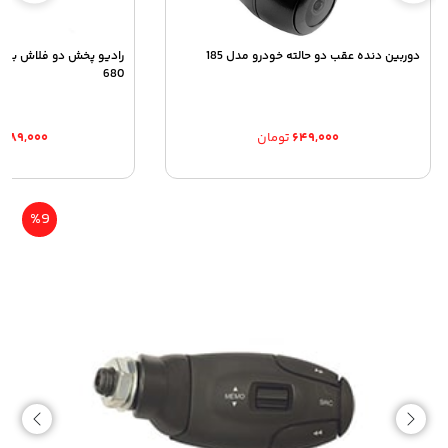
دوربین دنده عقب دو حالته خودرو مدل 185
680
۶۴۹,۰۰۰
تومان
,۰۸۹,۰۰۰
%9