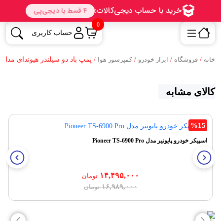
0
حساب کاربری
خانه
/
فروشگاه
/
ابزار خودرو
/
کمپرسور هوا
/ پمپ باد دو سیلندر هیوندای مدل Compressor HUYNDAYI RD-AC14
کالای مشابه
%15
اسپیکر خودرو پایونیر مدل Pioneer TS-6900 Pro
۱۴,۴۹۵,۰۰۰
تومان
قیمت
قیمت
۱۶,۹۸۹,۰۰۰
تومان
فعلی:
اصلی:
۱۴,۴۹۵,۰۰۰ تومان.
۱۶,۹۸۹,۰۰۰ تومان
بود.