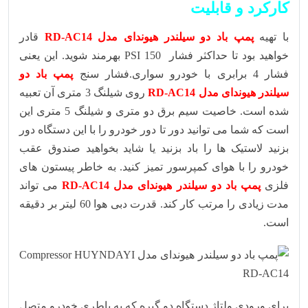
کارکرد و قابلیت
با تهیه
پمپ باد دو سیلندر هیوندای مدل RD-AC14
قادر
خواهید بود تا حداکثر فشار PSI 150 بهرمند شوید. این یعنی
فشار 4 برابری با خودرو سواری.فشار سنج
پمپ باد دو
سیلندر هیوندای مدل RD-AC14
روی شیلنگ 3 متری آن تعبیه
شده است. خاصیت سیم برق دو متری و شیلنگ 5 متری این
است که شما می توانید دور تا دور خودرو را با این دستگاه دور
بزنید لاستیک ها را باد بزنید یا شاید بخواهید صندوق عقب
خودرو را با هوای کمپرسور تمیز کنید. به خاطر پیستون های
فلزی
پمپ باد دو سیلندر هیوندای مدل RD-AC14
می تواند
مدت زیادی را مرتب کار کند. قدرت دبی هوا 60 لیتر بر دقیقه
است.
برای ورودی ولتاژ دستگاه دو گیره که به باطری خودرو متصل