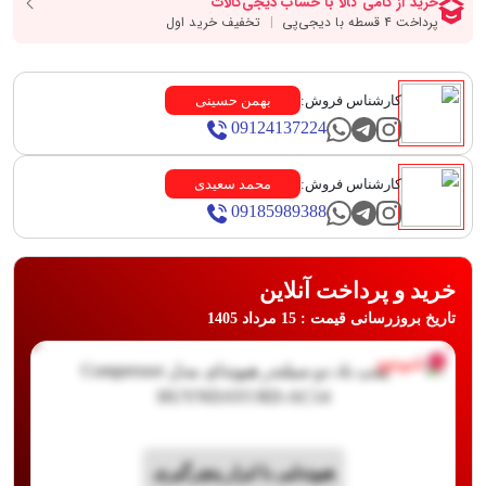
کارشناس فروش:
بهمن حسینی
09124137224
کارشناس فروش:
محمد سعیدی
09185989388
خرید و پرداخت آنلاین
تاریخ بروزرسانی قیمت : 15 مرداد 1405
ناموجود
هیوندایی با ابزار پنچرگیری