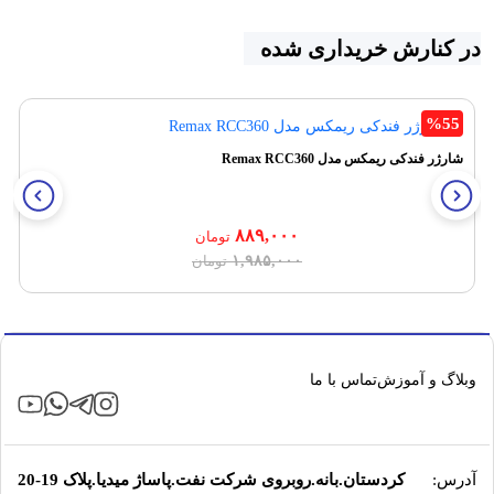
در کنارش خریداری شده
%55
شارژر فندکی ریمکس مدل Remax RCC360
۸۸۹,۰۰۰
تومان
قیمت
قیمت
۱,۹۸۵,۰۰۰
تومان
فعلی:
اصلی:
۸۸۹,۰۰۰ تومان.
۱,۹۸۵,۰۰۰ تومان
بود.
وبلاگ و آموزش
تماس با ما
آدرس:
کردستان.بانه.روبروی شرکت نفت.پاساژ میدیا.پلاک 19-20