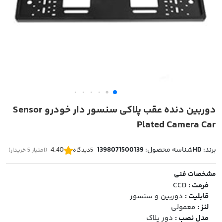
دوربین دنده عقب پلاکی سنسور دار خودرو Sensor
Plated Camera Car
برند:
HD
شناسه محصول:
1398071500139
4.40
5
دیدگاه
(امتیاز 5 خریدار)
مشخصات فنی
فرمت :
CCD
قابلیت :
دوربین و سنسور
لنز :
معمولی
مدل نصب :
دور پلاک