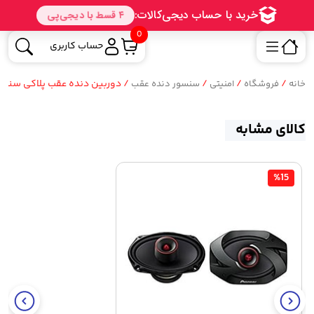
0
حساب کاربری
/
/
/
/ دوربین دنده عقب پلاکی سنسور دار خودرو ra Car
خانه
فروشگاه
امنیتی
سنسور دنده عقب
کالای مشابه
%15