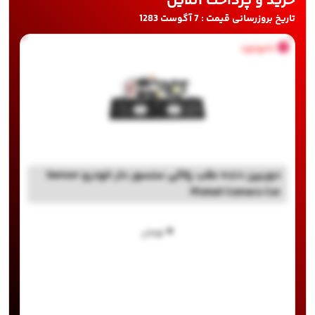
خرید و پرداخت آنلاین
تاریخ بروزرسانی قیمت : 7 آگوست 1283
ناموجود
دوربین دنده عقب پلاکی سنسور دار خودرو Sensor
Plated Camera Car
۰
تومان