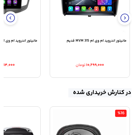
مانیتور اندروید ام وی ام 315 MVM قدیم
مانیتور اندروید ام وی ام MVM 550
۱۰,۲۹۹,۰۰۰
تومان
۰,۸۱۴,۰۰۰
در کنارش خریداری شده
%16