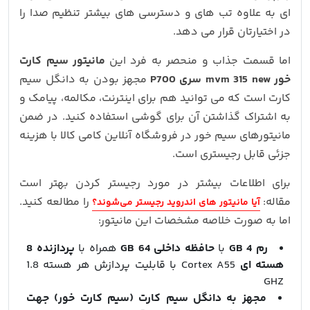
ای به علاوه تب های و دسترسی های بیشتر تنظیم صدا را
در اختیارتان قرار می دهد.
اما قسمت جذاب و منحصر به فرد این
مانیتور سیم کارت
خور mvm 315 new سری P700
مجهز بودن به دانگل سیم
کارت است که می توانید هم برای اینترنت، مکالمه، پیامک و
به اشتراک گذاشتن آن برای گوشی استفاده کنید. در ضمن
مانیتورهای سیم خور در فروشگاه آنلاین کامی کالا با هزینه
جزئی قابل رجیستری است.
برای اطلاعات بیشتر در مورد رجیستر کردن بهتر است
مقاله:
را مطالعه کنید.
آیا مانیتور های اندروید رجیستر می‌شوند؟
اما به صورت خلاصه مشخصات این مانیتور:
رم 4 GB
با
حافظه داخلی 64 GB
همراه با
پردازنده 8
هسته ای
Cortex A55 با قابلیت پردازش هر هسته 1.8
GHZ
مجهز به دانگل سیم کارت (سیم کارت خور) جهت