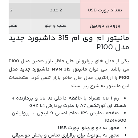
تعداد پورت USB
2 عدد
2 عدد
ورودی دوربین
عقب و جلو
عقب و جل
مانیتور ام وی ام 315 داشبورد جدید
مدل P100
یکی از مدل های پرفروش حال حاظر بازار همین مدل P100
می باشد. می توان
مانیتور MVM 315 داشبورد جدید مدل
P100
را ارزانترین مدل حال حاظر بازار تلقی کرد. مشخصات
این مانیتور به شرح زیر است:
رم 1 GB همراه با حافظه داخلی 32 GB و پردازنده 4
هسته ای کورتکس A7 با قدرت پردازش 1.4 GHZ
صفحه نمایش IPS تمام لمسی 9 اینچی با رزولیشن
600*1024
مجهز به دو ورودی پورت USB
مجهز به بلوتوث برای برقراری تماس و پخش موسیقی