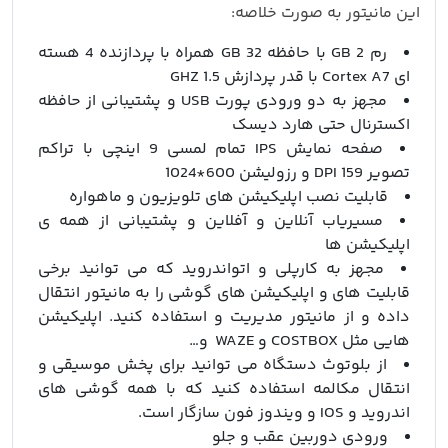
این مانیتور به صورت خلاصه:
رم 2 GB با حافظه 32 GB همراه با پردازنده 4 هسته
ای Cortex A7 با قدر پردازش 1.5 GHZ
مجهز به دو ورودی پورت USB و پشتیبانی از حافظه
اکسترنال حتی هارد دیسک
صفحه نمایش IPS تمام لمسی 9 اینچی با تراکم
تصویر 159 DPI و رزولیشن 600*1024
قابلیت نصب اپلیکیشن های تلویزیون و ماهواره
مسیریاب آنلاین و آفلاین و پشتیبانی از همه ی
اپلیکیشن ها
مجهز به کارپلی و اتواندروید که می توانید برخی
قابلیت های و اپلیکیشن های گوشی را به مانیتور انتقال
داده و از مانیتور مدیریت و استفاده کنید. اپلیکیشن
هایی مثل COSTBOX و WAZE و…
از بلوتوث دستگاه می توانید برای پخش موسیقی و
انتقال مکالمه استفاده کنید که با همه گوشی های
اندروید و IOS و ویندوز فون سازگار است.
ورودی دوربین عقب و جلو