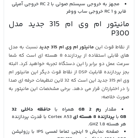
مجهز به خروجی سیستم صوتی با 2 RC خروجی آمپلی
فایر و 1 RC خروجی ساب ووفر
مانیتور ام وی ام 315 جدید مدل
P300
از نقاط قوت این
مانیتور ام وی ام 315 جدید
نسبت به مدل
های قابلی استفاده از پردازنده 8 هسته ای است که شما
سرعت عمل دو برابر را این دستگاه تجربه خواهید کرد. البته
بجز پردازنده قابلیت DSP از نقاط قوت دیگر این مانیتور ام
وی ام 315 جدید این است که 32 لاین تنظیمات حرفه ای صدا
را در اختیارتان قرار می دهد. برخی مشخصات این مانیتور به
صورت خلاصه:
مقدار
رم 2 GB
همراه با
حافظه داخلی 32
GB
با
پردازنده 8 هسته ای
Cortex A53 با قدرت پردازنده
هر هسته 1.8 GHZ.
صفحه نمایش 9 اینچی تماما لمسی IPS با رزولیشن