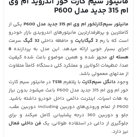
مانیتور سیم کارت خور اندروید ام وی
ام 315 جدید مدل P600
مانیتور سیم‌کارتخور ام وی ام 315 جدید مدل P600
یکی از
کاملترین و پرطرفدارترین مانیتورهای اندرویدی بازار خودرو
است که با رم
2 گیگابایت
و حافظه داخلی
32 گیگ
سرعت
اجرای بسیار خوبی ارائه میدهد. این مدل به پردازنده
8
هسته‌ ای
مجهز شده و همین موضوع باعث شده کیفیت
صدا، تنظیمات اکولایزر و عملکرد کلی دستگاه کاملاً متفاوت
از مدلهای معمولی باشد.
وجود
دانگل سیم‌کارت
با پلتفرم
TS18
در مانیتور سیم کارت
خور ام وی ام 315 جدید مدل P600 باعث میشود بدون نیاز
به هات‌ اسپات، اینترنت دائمی داخل خودرو داشته باشید.
P600 از تمام ورودی‌های دوربین including دوربین عقب،
جلو و دوربین 360 درجه پشتیبانی کامل میکند و برای
جلوگیری از داغی در استفاده طولانی، یک
فن داخلی فعال
نیز دارد.