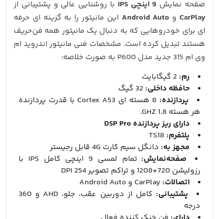
صفحه‌ نمایش
9 اینچی IPS
با روشنایی عالی و پشتیبانی از
CarPlay
و
Android Auto
این مانیتور را به گزینه‌ ای حرفه‌
ای برای خودروهایی که به دنبال یک مانیتور همه‌ فن‌حریف
هستند تبدیل کرده است. مشخصات فنی مانیتور اندروید ام
وی ام 315 جدید مدل P600 به صورت خلاصه:
رم:
2 گیگابایت
حافظه داخلی:
32 گیگ
پردازنده:
8 هسته ای Cortex A53 با قدرت پردازنده
هر هسته 1.8 GHZ.
دارای ریز پردازنده DSP Pro
پلتفرم:
TS18
مجهز به:
دانگل سیم کارت 4G قابل رجیستر
صفحه‌نمایش:
تمام لمسی 9 اینچی کامل IPS با
رزولیشن 720*1208 و تراکم تصویر 254 DPI
اتصالات:
CarPlay و Android Auto
پشتیبانی:
کامل از دوربین عقب، جلو، AHD و 360
درجه
دارای:
فن خنک‌ کننده فعال