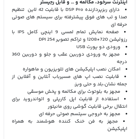
اینترنت سرخود، مکالمه و … و قابل رجیستر
دارای ربزپردازنده DSP Pro با قابلیت 42 لاین تنظیم
صدا و تب های فوق پیشترفته برای سیستم های صوتی
حرفه ای
صفحه نمایش تمام لمسی 9 اینچی کامل IPS با
رزولیشن 720*1208 و تراکم تصویر 254 DPI
ورودی دو پورت USB
مجهز به ورودی دوربین عقب و جلو و دوربین 360
درجه
امکان نصب اپلیکیشن های تلویزیون و ماهواره
قابلیت نصب اپ های مسیرباب آنلاین و آفلاین از
جمله نشان،بلد و حتی ویز.
مجهز به بلوتوث برای مکالمه و پخش موسقی
استفاده از قابلیت اپل کارپلی و اتواندروید برای
انتقال برخی قابلیت گوشی روی مانیتور
مجهز به خروجی سیتسم صوتی حرفه ای
مجهز به فن خنک کننده هوشمند به همراه
اپلیکیشن