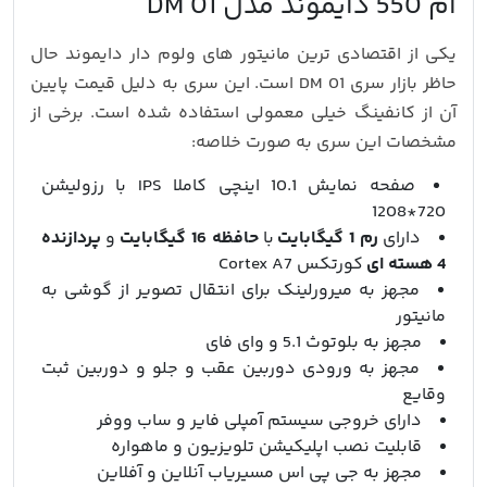
ام 550 دایموند مدل DM 01
یکی از اقتصادی ترین مانیتور های ولوم دار دایموند حال
حاظر بازار سری DM 01 است. این سری به دلیل قیمت پایین
آن از کانفینگ خیلی معمولی استفاده شده است. برخی از
مشخصات این سری به صورت خلاصه:
صفحه نمایش 10.1 اینچی کاملا IPS با رزولیشن
720*1208
دارای
رم 1 گیگابایت
با
حافظه 16 گیگابایت
و
پردازنده
4 هسته ای
کورتکس Cortex A7
مجهز به میرورلینک برای انتقال تصویر از گوشی به
مانیتور
مجهز به بلوتوث 5.1 و وای فای
مجهز به ورودی دوربین عقب و جلو و دوربین ثبت
وقایع
دارای خروجی سیستم آمپلی فایر و ساب ووفر
قابلیت نصب اپلیکیشن تلویزیون و ماهواره
مجهز به جی پی اس مسیریاب آنلاین و آفلاین