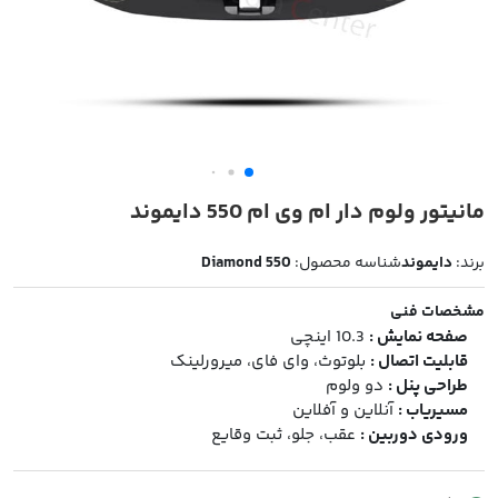
مانیتور ولوم دار ام وی ام 550 دایموند
برند:
دایموند
شناسه محصول:
Diamond 550
مشخصات فنی
صفحه نمایش :
10.3 اینچی
قابلیت اتصال :
بلوتوث، وای فای، میرورلینک
طراحی پنل :
دو ولوم
مسیریاب :
آنلاین و آفلاین
ورودی دوربین :
عقب، جلو، ثبت وقایع