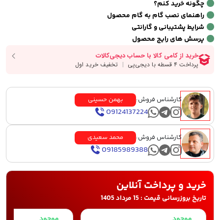
چگونه خرید کنم؟
راهنمای نصب گام به گام محصول
شرایط پشتیبانی و گارانتی
پرسش های رایج محصول
کارشناس فروش:
بهمن حسینی
09124137224
کارشناس فروش:
محمد سعیدی
09185989388
خرید و پرداخت آنلاین
تاریخ بروزرسانی قیمت : 15 مرداد 1405
موجود
موجود