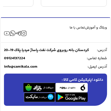
وبلاگ و آموزش
تماس با ما
آدرس:
کردستان.بانه.روبروی شرکت نفت.پاساژ میدیا.پلاک 19-20
09124137224
شماره تماس:
info@camikala.com
آدرس ایمیل:
دانلود اپلیکیشن کامی کالا :