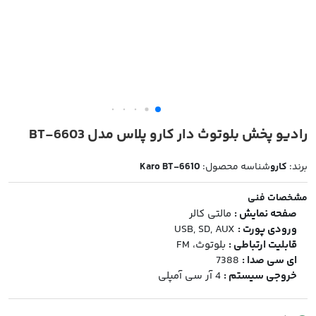
رادیو پخش بلوتوث دار کارو پلاس مدل BT-6603
برند:
کارو
شناسه محصول:
Karo BT-6610
مشخصات فنی
صفحه نمایش :
مالتی کالر
ورودی پورت :
USB, SD, AUX
قابلیت ارتباطی :
بلوتوث، FM
ای سی صدا :
7388
خروجی سیستم :
4 آر سی آمپلی