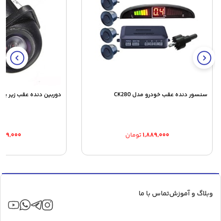
سنسور دنده عقب خودرو مدل CK280
دوربین دنده عقب زیر پلا
۱,۸۸۹,۰۰۰
تومان
۶۴۹,۰۰۰
وبلاگ و آموزش
تماس با ما