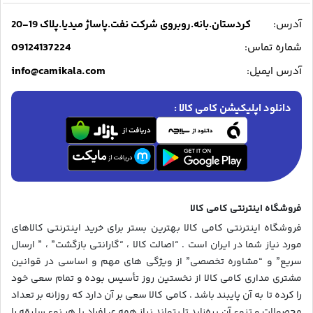
آدرس:
کردستان.بانه.روبروی شرکت نفت.پاساژ میدیا.پلاک 19-20
09124137224
شماره تماس:
info@camikala.com
آدرس ایمیل:
دانلود اپلیکیشن کامی کالا :
فروشگاه اینترنتی کامی کالا
فروشگاه اینترنتی کامی کالا بهترین بستر برای خرید اینترنتی کالاهای
مورد نیاز شما در ایران است . “اصالت کالا ، “گارانتی بازگشت” ، ” ارسال
سریع” و “مشاوره تخصصی” از ویژگی های مهم و اساسی در قوانین
مشتری مداری کامی کالا از نخستین روز تأسیس بوده و تمام سعی خود
را کرده تا به آن پایبند باشد . کامی کالا سعی بر آن دارد که روزانه بر تعداد
محصولات و تنوع آن بیفزاید تا بتواند نیاز همه ی افراد با هر نوع سلیقه را