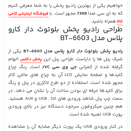
خواهیم یکی از بهترین رادیو پخش را به شما معرفی کنیم
که به ای سی صدا
7388
مجهز است. با
فروشگاه اینترنتی کامی
همراه باشید.
کالا
طراحی رادیو پخش بلوتوث دار کارو
پلاس مدل BT-6603
رادیو پخش بلوتوث دار کارو پلاس مدل BT-6603
یکی از
شیک پنل ها را داراست. طراحی پنل این
الهام
پخش دکلس
گرفته شده از کمپانی
جی وی سی JVC
است. رنگ چراغ
کلیدها و صفحه نمایش LCD آن به چراغ های مالتی کالر
مجهز شده است. استفاده از دو طرح لاکژری در پنل و رنگ
براق کلیدها حرفه ای بودن ساخت آن را نشان می دهد. در
سمت چپ پنل شاهد ورودی های USB , SD و AUX هستید.
هم چنین میکروفون سرخود دستگاه نیز در بالای ورودی
پورت USB تعبیه شده است.
در کنار ورودی USB یک پورت دیگر مشابه آن را مشاهده