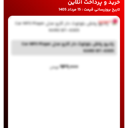
خرید و پرداخت آنلاین
تاریخ بروزرسانی قیمت : 15 مرداد 1405
ناموجود
رادیو پخش بلوتوث دار کارو مدل Car MP3 Player
KARO BT-6305
۹۴۹,۰۰۰
تومان