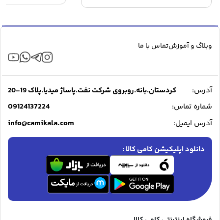
۰
۱۴,۶۲۵,۰۰۰ تومان
ب
through
۲۶,۲۳۰,۰۰۰ تومان
وبلاگ و آموزش
تماس با ما
آدرس:
کردستان.بانه.روبروی شرکت نفت.پاساژ میدیا.پلاک 19-20
09124137224
شماره تماس:
info@camikala.com
آدرس ایمیل:
دانلود اپلیکیشن کامی کالا :