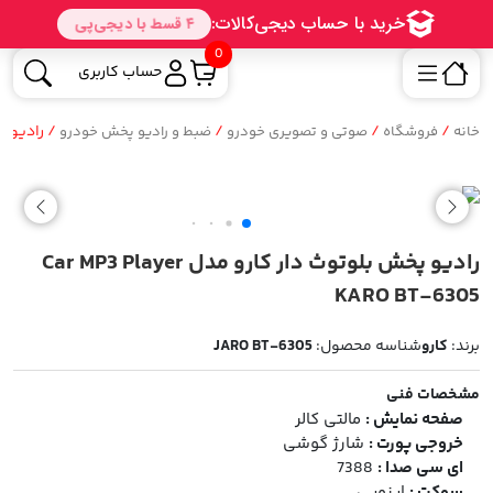
0
حساب کاربری
/
/
/
/ رادیو پخش بلوت
خانه
فروشگاه
صوتی و تصویری خودرو
ضبط و رادیو پخش خودرو
رادیو پخش بلوتوث دار کارو مدل Car MP3 Player
KARO BT-6305
برند:
کارو
شناسه محصول:
JARO BT-6305
مشخصات فنی
صفحه نمایش :
مالتی کالر
خروجی پورت :
شارژ گوشی
ای سی صدا :
7388
سوکت :
ایزویی