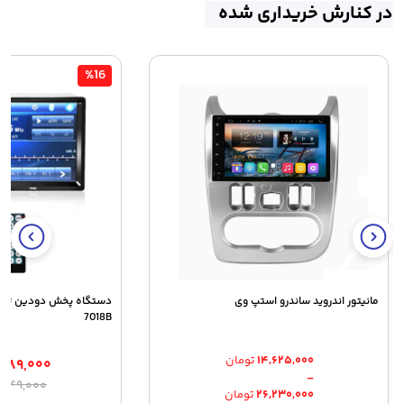
در کنارش خریداری شده
%16
مانیتور اندروید ساندرو استپ وی
7018B
۱۴,۶۲۵,۰۰۰
تومان
۰۸۹,۰۰۰
–
ق
ق
,۸۴۹,۰۰۰
Price
۲۶,۲۳۰,۰۰۰
تومان
ا
ف
range: