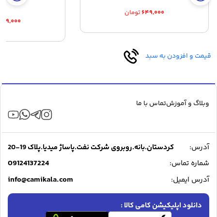
۶۴۹,۰۰۰
تومان
۸۷۹,۰۰۰
قیمت و افزودن به سبد
وبلاگ و آموزش
تماس با ما
آدرس:
کردستان.بانه.روبروی شرکت نفت.پاساژ میدیا.پلاک 19-20
09124137224
شماره تماس:
info@camikala.com
آدرس ایمیل:
دانلود اپلیکیشن کامی کالا :