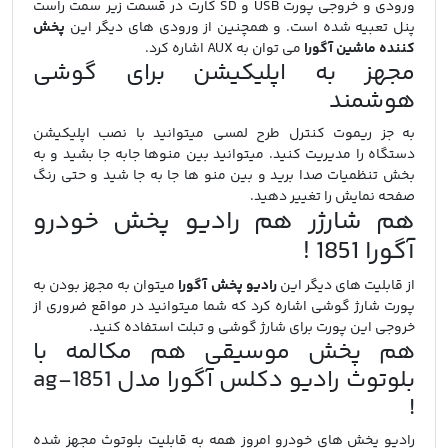
ورودی و خروجی پورت USB و SD کارت در قسمت زیر سمت راست
پنل تعبیه شده است. و همچنین از ورودی های دیگر این
پخش
کننده ماشین آگورا
می توان به AUX اشاره کرد.
مجهز به اپلیکیشن برای گوشی
هوشمند
به جز ریموت کنترل طرح لمسی میتوانید با نصب اپلیکیشن
دستگاه را مدیریت کنید. میتوانید بین منوها جابه جا بشید و به
بخش تنظمیات صدا برید و بین منو ها جا به جا شید و حتی رنگ
صفحه نمایش را تغییر دهید.
هم شارژر هم رادیو پخش خودرو
آگورا 1851 !
از قابلیت های دیگر این
رادیو پخش آگورا
میتوان به مجهز بودن به
پورت شارژ گوشی اشاره کرد که شما میتوانید در مواقع ضروری از
خروجی این پورت برای شارژ گوشی و تبلت استفاده کنید.
هم پخش موسیقی هم مکالمه با
بلوتوث رادیو دکلس آگورا مدل ag-1851
!
رادیو پخش های خودرو امروز همه به قابلیت بلوتوث مجهز شده