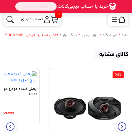
0
حساب کاربری
/
/
/
/ جامپ استارتر خودرو Car Jump Starter 15000mAh
خانه
فروشگاه
ابزار خودرو
دیگر ابزار
کالای مشابه
%15
P100
,۹۸۹,۰۰۰