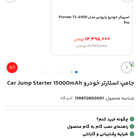
اسپیکر خودرو پایونیر مدل Pioneer TS-6900
Pro
۱۴,۴۹۵,۰۰۰
تومان
قیمت
قیمت
۱۶,۹۸۹,۰۰۰
تومان
اصلی:
فعلی:
۱۴,۴۹۵,۰۰۰ تومان.
۱۶,۹۸۹,۰۰۰ تومان
بود.
%7
جامپ استارتر خودرو Car Jump Starter 15000mAh
شناسه محصول:
1398112800001
1
دیدگاه
چگونه خرید کنم؟
راهنمای نصب گام به گام محصول
شرایط پشتیبانی و گارانتی