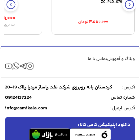
پرادو ZC-PLD-079
۸۹,۰۰۰
۳,۵۵۰,۰۰۰
تومان
ق
ق
,۹۸۵,۰۰۰
ا
ف
۰۰
ب
وبلاگ و آموزش
تماس با ما
آدرس:
کردستان.بانه.روبروی شرکت نفت.پاساژ میدیا.پلاک 19-20
09124137224
شماره تماس:
info@camikala.com
آدرس ایمیل:
دانلود اپلیکیشن کامی کالا :