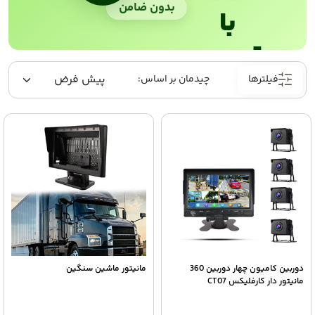
بدون ضامن
با
ترب‌پی
فیلترها
دوربین کامیون چهار دوربین 360
مانیتور ماشین سنگین
مانیتور دار کارفلیکس CT07