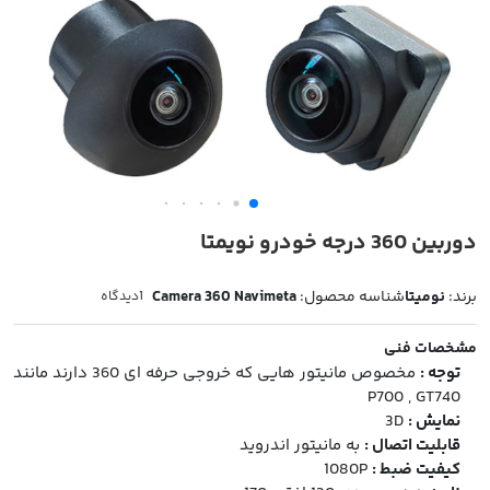
دوربین 360 درجه خودرو نویمتا
برند:
نومیتا
شناسه محصول:
Camera 360 Navimeta
1
دیدگاه
مشخصات فنی
توجه :
مخصوص مانیتور هایی که خروجی حرفه ای 360 دارند مانند
P700 , GT740
نمایش :
3D
قابلیت اتصال :
به مانیتور اندروید
کیفیت ضبط :
1080P