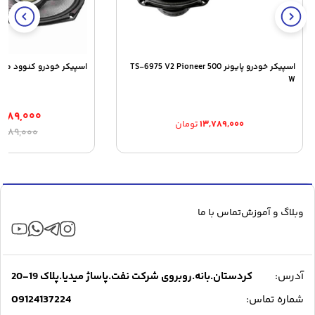
اسپیکر خودرو پایونر TS-6975 V2 Pioneer 500
اسپیکر خودرو کنوود مدل C-HQ718
W
,۴۸۹,۰۰۰
۱۳,۷۸۹,۰۰۰
تومان
ق
ق
,۸۸۹,۰۰۰
ا
ف
۰
ب
وبلاگ و آموزش
تماس با ما
آدرس:
کردستان.بانه.روبروی شرکت نفت.پاساژ میدیا.پلاک 19-20
09124137224
شماره تماس: