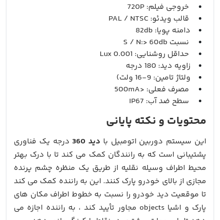
خروجی فیلم: 720P
قالب ویدئو: PAL / NTSC
دامنه پویا: 82db
نسبت S / N:> 60db
حداقل روشنایی: 0.001 Lux
زاویه دید: 180 درجه
ولتاژ تامین: 9-16 ولت)
مصرف فعلی: <500mA
سطح ضد آب: IP67
محتویات و نکته پایانی
این سیستم دوربین اتومبیل با
دید 360
درجه یک فناوری
پشتیبانی است که به رانندگان کمک می کند تا با درک بهتر
محیط اطراف وسیله نقلیه از طریق یک منظره چشم پرنده
مجازی از بالای خودرو پارک کنند. این به راننده کمک می کند
تا موقعیت دید خودرو را نسبت به خطوط اطراف مکان های
پارک و اشیا objects مجاور تأیید کند ، به راننده اجازه می