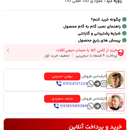
زاویه دید :
عمودی 130 افقی 170
چگونه خرید کنم؟
راهنمای نصب گام به گام محصول
شرایط پشتیبانی و گارانتی
پرسش های رایج محصول
کارشناس فروش:
بهمن حسینی
09124137224
کارشناس فروش:
محمد سعیدی
09185989388
خرید و پرداخت آنلاین