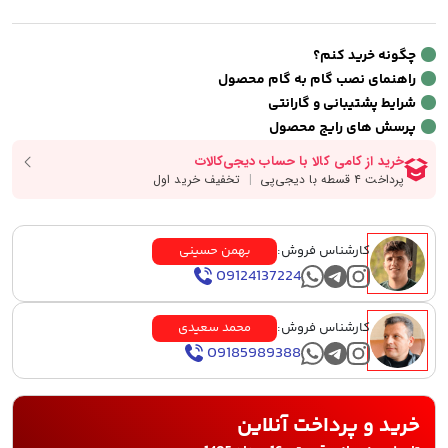
چگونه خرید کنم؟
راهنمای نصب گام به گام محصول
شرایط پشتیبانی و گارانتی
پرسش های رایج محصول
کارشناس فروش:
بهمن حسینی
09124137224
کارشناس فروش:
محمد سعیدی
09185989388
خرید و پرداخت آنلاین