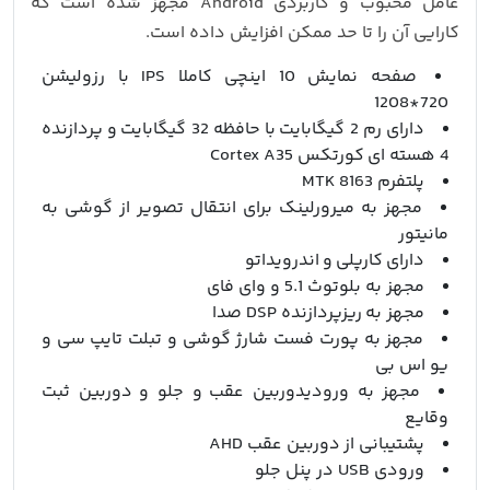
عامل محبوب و کاربردی Android مجهز شده است که
کارایی آن را تا حد ممکن افزایش داده است.
صفحه نمایش 10 اینچی کاملا IPS با رزولیشن
720*1208
دارای رم 2 گیگابایت با حافظه 32 گیگابایت و پردازنده
4 هسته ای کورتکس Cortex A35
پلتفرم MTK 8163
مجهز به میرورلینک برای انتقال تصویر از گوشی به
مانیتور
دارای کارپلی و اندرویداتو
مجهز به بلوتوث 5.1 و وای فای
مجهز به ریزپردازنده DSP صدا
مجهز به پورت فست شارژ گوشی و تبلت تایپ سی و
یو اس بی
مجهز به ورودیدوربین عقب و جلو و دوربین ثبت
وقایع
پشتیبانی از دوربین عقب AHD
ورودی USB در پنل جلو