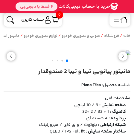
0
حساب کاربری
/
/
/
/
خانه
فروشگاه
صوتی و تصویری خودرو
لوازم تصویری خودرو
مانیتور اندروید 9 ا
مانیتور پیانویی تیبا و تیبا 2 صندوقدار
شناسه محصول:
Piano Tiba
مشخصات فنی
صفحه نمایش :
9 / 10 اینچی
کانفیگ :
1 + 32 / 2 +32
پردازنده :
4 هسته ای
شبکه ارتباطی :
بلوتوث / وای فای / میرورلینک
ساختار صفحه نمایش :
QLED / IPS Full fit