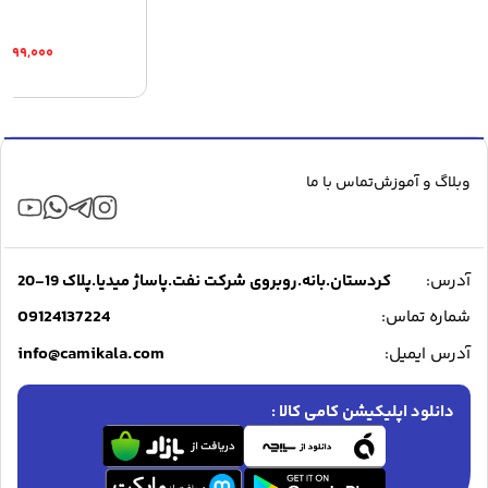
۰,۲۹۹,۰۰۰
وبلاگ و آموزش
تماس با ما
آدرس:
کردستان.بانه.روبروی شرکت نفت.پاساژ میدیا.پلاک 19-20
09124137224
شماره تماس:
info@camikala.com
آدرس ایمیل:
دانلود اپلیکیشن کامی کالا :