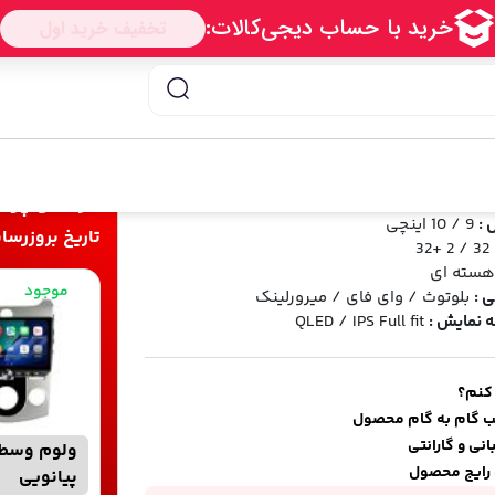
انیتور اندروید 9 اینچی
/ مانیتور پیانویی کیا سراتو وارداتی 2012
نویی کیا سراتو وارداتی 2012
Piano Cerato 2012
خرید و پرد
 :
9 / 10 اینچی
تاریخ بروزرسانی قیمت 
موجود
 :
بلوتوث / وای فای / میرورلینک
 نمایش :
QLED / IPS Full fit
 کنم؟
ب گام به گام محصول
نی و گارانتی
ولوم وسط
رایج محصول
پیانویی