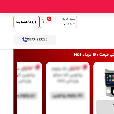
0
سبد خرید
ورود/عضویت
۰
تومان
08734233236
اخت آنلاین
: 15 مرداد 1405
ناموجود
ناموجود
تک ولوم پیانویی
دو ولوم پیانویی