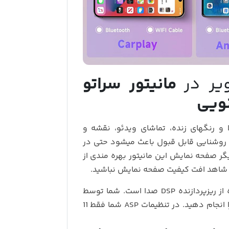
یر در
مانیتور سراتو
یشن بالا و رنگهای زنده، تماشای ویدئو، نقشه و
و روشنایی قابل‌ قبول باعث میشود حتی در
گر صفحه نمایش این مانیتور بهره مندی از
از ویژگی های دیگر این مانیتور در زمینه صدا استفاده از ریزپردازنده DSP صدا است. شما توسط
این قابلیت می توانید با بیش از 31 لاین تنظیمات صدا را انجام دهید. در تنظیمات ASP شما فقط 11