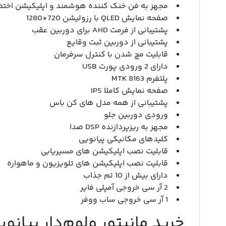
مجهز به فن خنک کننده هوشمند و اپلیکیشن اخت
صفحه نمایش QLED با رزولیشن 720*1280
پشتیبانی از فرمت AHD برای دوربین عقب
پشتیبانی از دوربین ثبت وقایع
قابلیت مچ شدن با کنترل سرفرمان
دارای 2 ورودی پورت USB
پلتفرم MTK 8163
صفحه نمایش کاملا IPS
پشتیبانی از همه مدل های کن باس
ورودی دوربین جلو
مجهز به ریزپردازنده DSP صدا
کلیدهای مکانیکی پیانویی
قابلیت نصب اپلیکیشن های مسیریابی
قابلیت نصب اپلیکیشن های تلویزیون و ماهواره
دارای بیش از 10 تم جذاب
2 آر سی خروجی آمپلی فایر
1 آر سی خروجی ساب ووفر
خرید مانیتور ولوم‌دار پیانو