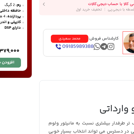
رم:
2 گیگ
حافظه داخلی:
پردازنده:
4 هسته ای
کارپلی و اندر
دارای DSP
کارشناس فروش:
محمد سعیدی
09185989388
,۳۷۹,۰۰۰
افزودن ب
 وارداتی
تر طرفدار بیشتری نسبت به مانیتور ولوم
یکی در دسترس می تواند انتخاب بسیار خوبی