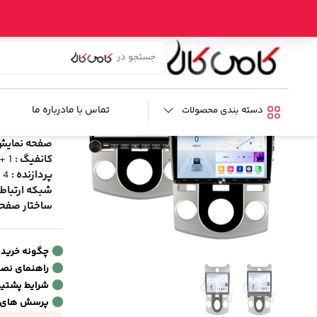
خانه
/
فروشگاه
/
صوتی و تصویری خودرو
/
لوازم تصویری خودرو
/
م
مانیتور پیا
شناسه محصول:
تماس با ما
درباره ما
دسته بندی محصولات
مشخصات فنی
صفحه نمایش
کانفیگ :
1 + 32 / 2 +32
پردازنده :
4 هسته ای
شبکه ارتباطی
ساختار صفحه
چگونه خرید
راهنمای نص
شرایط پشتیبا
پرسش های 