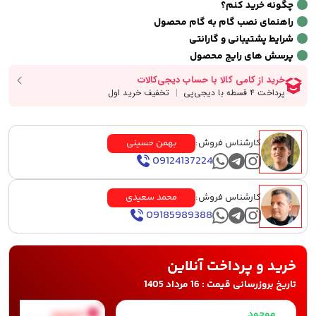
چگونه خرید کنم؟
راهنمای نصب گام به گام محصول
شرایط پشتیبانی و گارانتی
پرسش های رایج محصول
کارشناس فروش:
بهمن حسینی
09124137224
کارشناس فروش:
محمد سعیدی
09185989388
خرید و پرداخت آنلاین
تاریخ بروزرسانی قیمت : 16 مرداد 1405
موجود
ناموجود