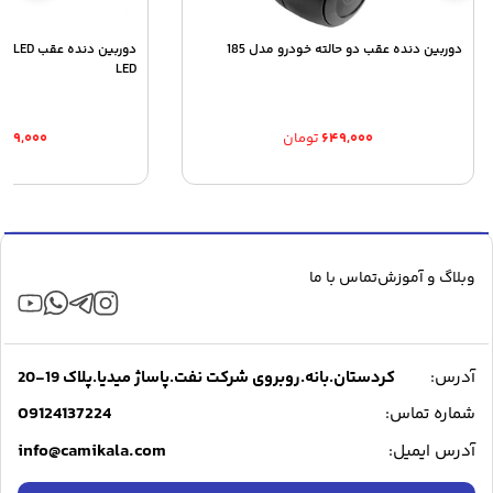
دوربین دنده عقب دو حالته خودرو مدل 185
LED
۶۴۹,۰۰۰
تومان
۷۸۹,۰۰۰
وبلاگ و آموزش
تماس با ما
آدرس:
کردستان.بانه.روبروی شرکت نفت.پاساژ میدیا.پلاک 19-20
09124137224
شماره تماس:
info@camikala.com
آدرس ایمیل: