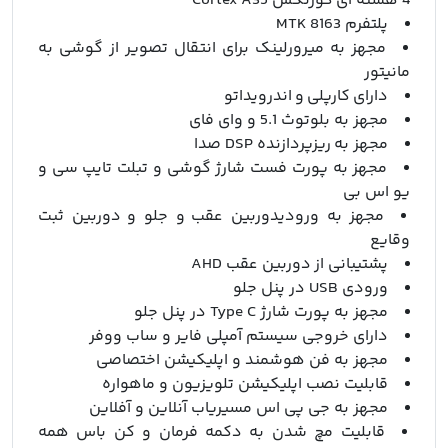
4 هسته ای کورتکس Cortex A35
پلتفرم MTK 8163
مجهز به میرورلینک برای انتقال تصویر از گوشی به
مانیتور
دارای کارپلی و اندرویداتو
مجهز به بلوتوث 5.1 و وای فای
مجهز به ریزپردازنده DSP صدا
مجهز به پورت فست شارژ گوشی و تبلت تایپ سی و
یو اس بی
مجهز به ورودیدوربین عقب و جلو و دوربین ثبت
وقایع
پشتیبانی از دوربین عقب AHD
ورودی USB در پنل جلو
مجهز به پورت شارژ Type C در پنل جلو
دارای خروجی سیستم آمپلی فایر و ساب ووفر
مجهز به فن هوشمند و اپلیکیشن اختصاصی
قابلیت نصب اپلیکیشن تلویزیون و ماهواره
مجهز به جی پی اس مسیریاب آنلاین و آفلاین
قابلیت مچ شدن به دکمه فرمان و کن باس همه