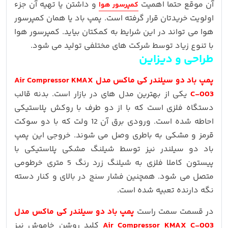
آن موقع حتما اهمیت
و داشتن یا تهیه آن جزء
کمپرسور هوا
اولویت خریدتان قرار گرفته است. پمپ باد یا همان کمپرسور
هوا می تواند در این شرایط به کمکتان بیاید. کمپرسور هوا
با تنوع زیاد توسط شرکت های مختلفی تولید می شود.
طراحی و دیزاین
پمپ باد دو سیلندر کی ماکس مدل Air Compressor KMAX
C-003
یکی از بهترین مدل های در بازار است. بدنه قالب
دستگاه فلزی است که با از دو طرف با روکش پلاستیکی
احاطه شده است. ورودی برق آن 12 ولت که با دو سوکت
قرمز و مشکی به باطری وصل می شوند. خروجی این پمپ
باد دو سیلندر نیز توسط شیلنگ مشکی پلاستیکی با
پیستون کاملا فلزی به شیلنگ زرد رنگ 5 متری خرطومی
متصل می شود. همچنین فشار سنج در بالای و کنار دسته
نگه دارنده تعبیه شده است.
در قسمت سمت راست
پمپ باد دو سیلندر کی ماکس مدل
Air Compressor KMAX C-003
کلید روشن خاموش نیز