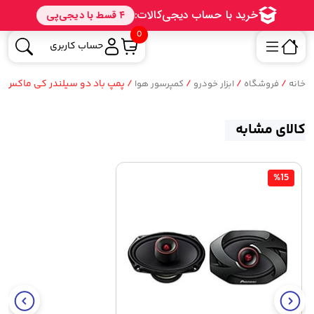
0
حساب کاربری
/
/
/
/ پمپ باد دو سیلندر کی ماکس مدل mpressor KMAX C-003
خانه
فروشگاه
ابزار خودرو
کمپرسور هوا
کالای مشابه
%15