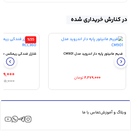
در کنارش خریداری شده
%55
فریم مانیتور پایه دار اندروید مدل CM901
شارژر فندکی ریمکس مدل max RCC360
۸۹,۰۰۰
۲,۲۷۹,۰۰۰
تومان
ق
ق
,۹۸۵,۰۰۰
ا
ف
۰۰
ب
وبلاگ و آموزش
تماس با ما