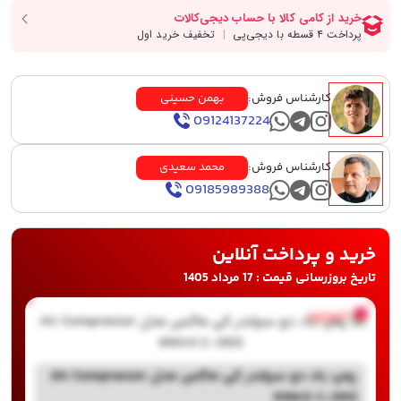
کارشناس فروش:
بهمن حسینی
09124137224
کارشناس فروش:
محمد سعیدی
09185989388
خرید و پرداخت آنلاین
تاریخ بروزرسانی قیمت : 17 مرداد 1405
ناموجود
پمپ باد دو سیلندر کی ماکس مدل Air Compressor
KMAX C-003