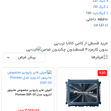
(2)
4 گیگ
(1)
2 گیگ
(9)
2 گیگابایت
حافظه داخلی
(2)
32 GB
خرید قسطی از کامی کالا
با ترب‌پی
بدون کارمزد
۴ قسط
بدون چک
بدون ضامن
فیلترها
%20
آمپلی فایر پایونیر مخصوص مانیتور
اندروید مدل Pioneer DSP-D1
۳,۹۸۹,۰۰۰
تومان