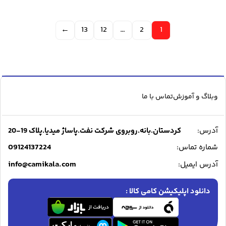
←
13
12
…
2
1
وبلاگ و آموزش
تماس با ما
آدرس:
کردستان.بانه.روبروی شرکت نفت.پاساژ میدیا.پلاک 19-20
09124137224
شماره تماس:
info@camikala.com
آدرس ایمیل:
دانلود اپلیکیشن کامی کالا :